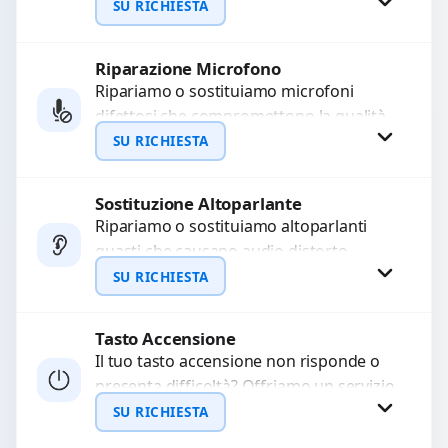
a moduli audio difettosi con interventi
SU RICHIESTA
precisi e componenti...
Riparazione Microfono
Richiedi Preventivo
Ripariamo o sostituiamo microfoni
difettosi che compromettono la qualità
WhatsApp
audio delle registrazioni o delle
SU RICHIESTA
chiamate. Diagnosi accurata e ricambi
di...
Sostituzione Altoparlante
Richiedi Preventivo
Ripariamo o sostituiamo altoparlanti
guasti che causano audio distorto,
WhatsApp
basso o assente. Utilizziamo ricambi di
SU RICHIESTA
alta qualità garantiti per 3...
Tasto Accensione
Richiedi Preventivo
Il tuo tasto accensione non risponde o
presenta difficoltà? Offriamo un servizio
WhatsApp
professionale di riparazione o
SU RICHIESTA
sostituzione utilizzando componenti di...