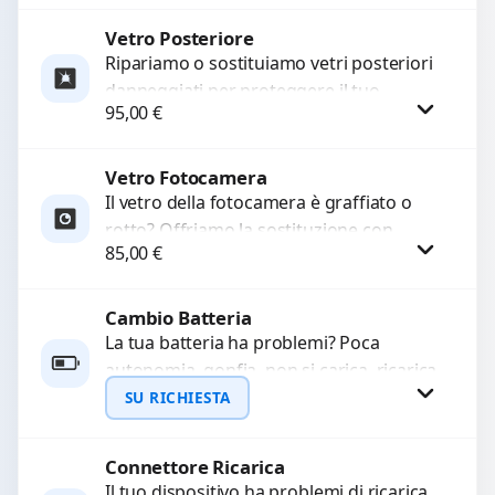
compatibili di alta qualità,...
Vetro Posteriore
Procedi
Ripariamo o sostituiamo vetri posteriori
danneggiati per proteggere il tuo
95,00
€
dispositivo e ripristinare l’estetica
originale. Utilizziamo ricambi di alta
qualità...
Vetro Fotocamera
Procedi
Il vetro della fotocamera è graffiato o
rotto? Offriamo la sostituzione con
85,00
€
ricambi di alta qualità garantiti per 3
mesi....
Cambio Batteria
Procedi
La tua batteria ha problemi? Poca
autonomia, gonfia, non si carica, ricarica
lenta o cicli di ricarica esauriti?
SU RICHIESTA
Sostituiamo la...
Connettore Ricarica
Richiedi Preventivo
Il tuo dispositivo ha problemi di ricarica