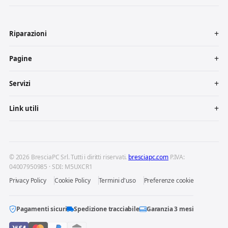
Riparazioni
Pagine
Servizi
Link utili
© 2026 BresciaPC Srl. Tutti i diritti riservati.
bresciapc.com
P.IVA:
04007950985 · SDI: M5UXCR1
Privacy Policy
Cookie Policy
Termini d'uso
Preferenze cookie
Pagamenti sicuri
Spedizione tracciabile
Garanzia 3 mesi