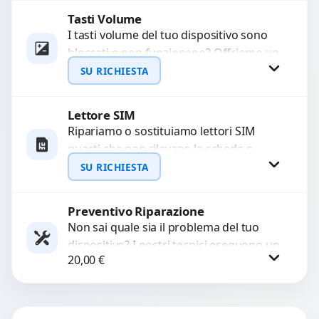
Tasti Volume
Richiedi Preventivo
I tasti volume del tuo dispositivo sono
bloccati o non funzionano? Offriamo un
WhatsApp
servizio di riparazione o sostituzione
SU RICHIESTA
con ricambi...
Lettore SIM
Richiedi Preventivo
Ripariamo o sostituiamo lettori SIM
guasti che non rilevano la scheda o
WhatsApp
interrompono il segnale. Utilizziamo
SU RICHIESTA
ricambi testati e garantiti...
Preventivo Riparazione
Richiedi Preventivo
Non sai quale sia il problema del tuo
dispositivo? I nostri tecnici eseguono un
WhatsApp
20,00
€
check-up completo con strumenti
avanzati per...
Procedi