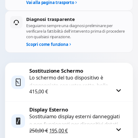
Vai alla pagina trasporto
Diagnosi trasparente
Eseguiamo sempre una diagnosi preliminare per
verificare la fattibilità dell'intervento prima di procedere
con qualsiasi riparazione.
Scopri come funziona
Sostituzione Schermo
Lo schermo del tuo dispositivo è
danneggiato con vetro rotto, bolle,
415,00
€
macchie, schermo nero o pixel morti?
Sostituiamo schermi completi...
Display Esterno
Procedi
Sostituiamo display esterni danneggiati
o non funzionanti per dispositivi dotati
Il prezzo originale era: 250,00 €.
Il prezzo attuale è: 195,00 €.
250,00
€
195,00
€
di secondo display esterno con ricambi