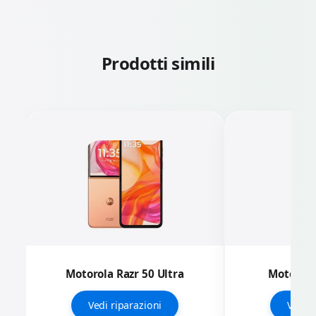
Prodotti simili
Motorola Razr 50 Ultra
Motorola
Vedi riparazioni
Vedi r