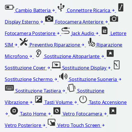
Cambio Batteria
Connettore Ricarica
Display Esterno
Fotocamera Anteriore
Fotocamera Posteriore
Jack Audio
Lettore
SIM
Preventivo Riparazione
Riparazione
Microfono
Sostituzione Altoparlante
Sostituzione Cover
Sostituzione Display
Sostituzione Schermo
Sostituzione Suoneria
Sostituzione Tastiera
Sostituzione
Vibrazione
Tasti Volume
Tasto Accensione
Tasto Home
Vetro Fotocamera
Vetro Posteriore
Vetro Touch Screen