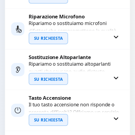
precisi e componenti...
Riparazione Microfono
Richiedi Preventivo
Ripariamo o sostituiamo microfoni
difettosi che compromettono la qualità
WhatsApp
audio delle registrazioni o delle
SU RICHIESTA
chiamate. Diagnosi accurata e ricambi
di...
Sostituzione Altoparlante
Richiedi Preventivo
Ripariamo o sostituiamo altoparlanti
guasti che causano audio distorto,
WhatsApp
basso o assente. Utilizziamo ricambi di
SU RICHIESTA
alta qualità garantiti per 3...
Tasto Accensione
Richiedi Preventivo
Il tuo tasto accensione non risponde o
presenta difficoltà? Offriamo un servizio
WhatsApp
professionale di riparazione o
SU RICHIESTA
sostituzione utilizzando componenti di...