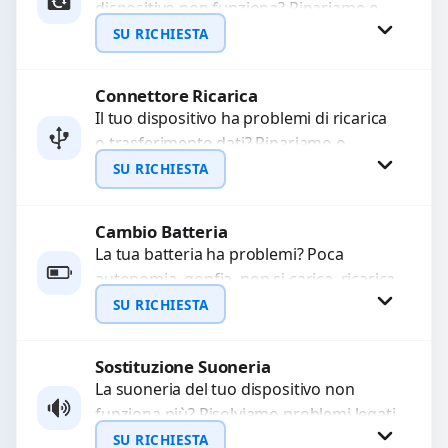
dispositivo non funziona? Ripariamo o
WhatsApp
sostituiamo fotocamere guaste con
SU RICHIESTA
problemi come immagini sfocate, messa
a...
Connettore Ricarica
Richiedi Preventivo
Il tuo dispositivo ha problemi di ricarica
o trasferimento dati? Ripariamo o
WhatsApp
sostituiamo connettori di ricarica guasti,
SU RICHIESTA
rotti, allentati, danneggiati,...
Cambio Batteria
Richiedi Preventivo
La tua batteria ha problemi? Poca
autonomia, gonfia, non si carica, ricarica
WhatsApp
lenta o cicli di ricarica esauriti?
SU RICHIESTA
Sostituiamo la...
Sostituzione Suoneria
Richiedi Preventivo
La suoneria del tuo dispositivo non
funziona più? Risolviamo problemi legati
WhatsApp
a moduli audio difettosi con interventi
SU RICHIESTA