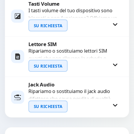
Tasti Volume
Richiedi Preventivo
I tasti volume del tuo dispositivo sono
bloccati o non funzionano? Offriamo un
WhatsApp
servizio di riparazione o sostituzione
SU RICHIESTA
con ricambi...
Lettore SIM
Richiedi Preventivo
Ripariamo o sostituiamo lettori SIM
guasti che non rilevano la scheda o
WhatsApp
interrompono il segnale. Utilizziamo
SU RICHIESTA
ricambi testati e garantiti...
Jack Audio
Richiedi Preventivo
Ripariamo o sostituiamo il jack audio
difettoso che causa perdita di qualità
WhatsApp
sonora o impossibilità di collegare cuffie
SU RICHIESTA
e accessori....
Richiedi Preventivo