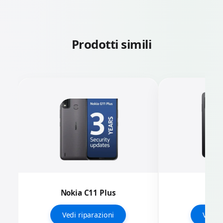
Prodotti simili
Nokia C11 Plus
Nok
Vedi riparazioni
Vedi r