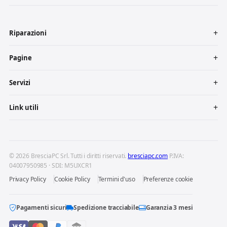
Riparazioni
Pagine
Servizi
Link utili
© 2026 BresciaPC Srl. Tutti i diritti riservati.
bresciapc.com
P.IVA:
04007950985 · SDI: M5UXCR1
Privacy Policy
Cookie Policy
Termini d'uso
Preferenze cookie
Pagamenti sicuri
Spedizione tracciabile
Garanzia 3 mesi