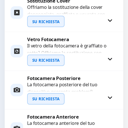
Sostituzione Cover
Richiedi Preventivo
Offriamo la sostituzione della cover
danneggiata, graffiata o usurata con
WhatsApp
ricambi di alta qualità e garantiti.
SU RICHIESTA
Ripristiniamo l’aspetto estetico e...
Vetro Fotocamera
Richiedi Preventivo
Il vetro della fotocamera è graffiato o
rotto? Offriamo la sostituzione con
WhatsApp
ricambi di alta qualità garantiti per 3
SU RICHIESTA
mesi....
Fotocamera Posteriore
Richiedi Preventivo
La fotocamera posteriore del tuo
dispositivo presenta problemi?
WhatsApp
Interveniamo per risolvere guasti come
SU RICHIESTA
immagini sfocate, messa a fuoco non
funzionante,...
Fotocamera Anteriore
Richiedi Preventivo
La fotocamera anteriore del tuo