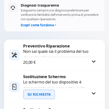
Diagnosi trasparente
Eseguiamo sempre una diagnosi preliminare per
verificare la fattibilità dell'intervento prima di procedere
con qualsiasi riparazione.
Scopri come funziona
Preventivo Riparazione
Non sai quale sia il problema del tuo
dispositivo? I nostri tecnici eseguono un
20,00
€
check-up completo con strumenti
avanzati per...
Sostituzione Schermo
Procedi
Lo schermo del tuo dispositivo è
danneggiato con vetro rotto, bolle,
macchie, schermo nero o pixel morti?
SU RICHIESTA
Sostituiamo schermi completi...