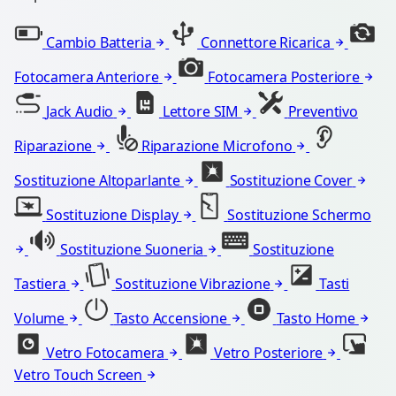
Cambio Batteria
Connettore Ricarica
Fotocamera Anteriore
Fotocamera Posteriore
Jack Audio
Lettore SIM
Preventivo
Riparazione
Riparazione Microfono
Sostituzione Altoparlante
Sostituzione Cover
Sostituzione Display
Sostituzione Schermo
Sostituzione Suoneria
Sostituzione
Tastiera
Sostituzione Vibrazione
Tasti
Volume
Tasto Accensione
Tasto Home
Vetro Fotocamera
Vetro Posteriore
Vetro Touch Screen