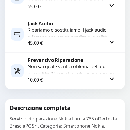
guasti che non rilevano la scheda o
65,00
€
interrompono il segnale. Utilizziamo
ricambi testati e garantiti...
Jack Audio
Procedi
Ripariamo o sostituiamo il jack audio
difettoso che causa perdita di qualità
45,00
€
sonora o impossibilità di collegare cuffie
e accessori....
Preventivo Riparazione
Procedi
Non sai quale sia il problema del tuo
dispositivo? I nostri tecnici eseguono un
10,00
€
check-up completo con strumenti
avanzati per...
Procedi
Descrizione completa
Servizio di riparazione Nokia Lumia 735 offerto da
BresciaPC Srl. Categoria: Smartphone Nokia.