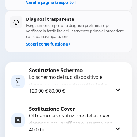
Vai alla pagina trasporto
Diagnosi trasparente
Eseguiamo sempre una diagnosi preliminare per
verificare la fattibilità dell'intervento prima di procedere
con qualsiasi riparazione.
Scopri come funziona
Sostituzione Schermo
Lo schermo del tuo dispositivo è
danneggiato con vetro rotto, bolle,
Il prezzo originale era: 120,00 €.
Il prezzo attuale è: 80,00 €.
120,00
€
80,00
€
macchie, schermo nero o pixel morti?
Sostituiamo schermi completi...
Sostituzione Cover
Procedi
Offriamo la sostituzione della cover
danneggiata, graffiata o usurata con
40,00
€
ricambi di alta qualità e garantiti.