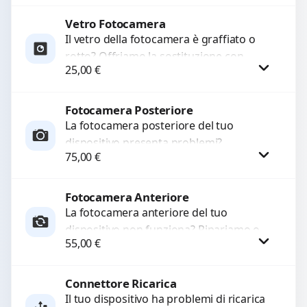
Ripristiniamo l’aspetto estetico e...
Vetro Fotocamera
Procedi
Il vetro della fotocamera è graffiato o
rotto? Offriamo la sostituzione con
25,00
€
ricambi di alta qualità garantiti per 3
mesi....
Fotocamera Posteriore
Procedi
La fotocamera posteriore del tuo
dispositivo presenta problemi?
75,00
€
Interveniamo per risolvere guasti come
immagini sfocate, messa a fuoco non
funzionante,...
Fotocamera Anteriore
Procedi
La fotocamera anteriore del tuo
dispositivo non funziona? Ripariamo o
55,00
€
sostituiamo fotocamere guaste con
problemi come immagini sfocate, messa
a...
Connettore Ricarica
Procedi
Il tuo dispositivo ha problemi di ricarica