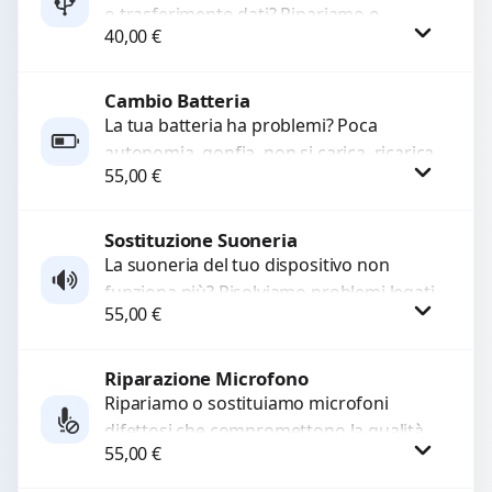
o trasferimento dati? Ripariamo o
40,00
€
sostituiamo connettori di ricarica guasti,
rotti, allentati, danneggiati,...
Cambio Batteria
Procedi
La tua batteria ha problemi? Poca
autonomia, gonfia, non si carica, ricarica
55,00
€
lenta o cicli di ricarica esauriti?
Sostituiamo la...
Sostituzione Suoneria
Procedi
La suoneria del tuo dispositivo non
funziona più? Risolviamo problemi legati
55,00
€
a moduli audio difettosi con interventi
precisi e componenti...
Riparazione Microfono
Procedi
Ripariamo o sostituiamo microfoni
difettosi che compromettono la qualità
55,00
€
audio delle registrazioni o delle
chiamate. Diagnosi accurata e ricambi