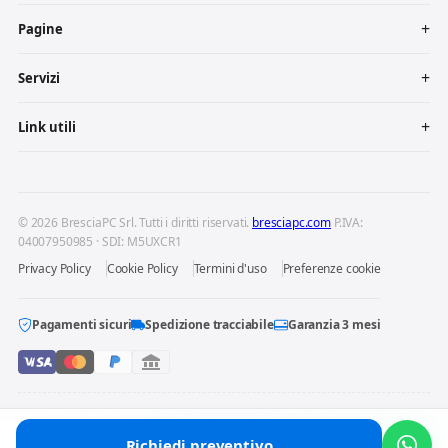
Pagine
Servizi
Link utili
© 2026 BresciaPC Srl. Tutti i diritti riservati.
bresciapc.com
P.IVA:
04007950985 · SDI: M5UXCR1
Privacy Policy
Cookie Policy
Termini d'uso
Preferenze cookie
Pagamenti sicuri
Spedizione tracciabile
Garanzia 3 mesi
BresciaPC S.r.l. è un centro di riparazione indipendente: non è affiliata
né autorizzata dai produttori dei dispositivi riparati. Marchi e loghi
Richiedi preventivo