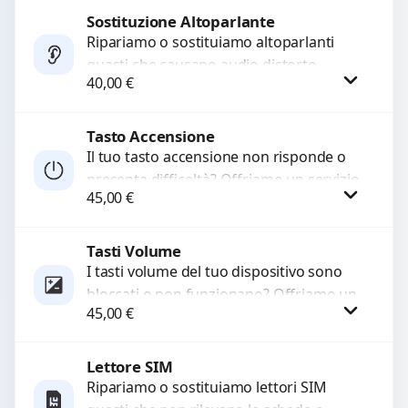
di...
Sostituzione Altoparlante
Procedi
Ripariamo o sostituiamo altoparlanti
guasti che causano audio distorto,
40,00
€
basso o assente. Utilizziamo ricambi di
alta qualità garantiti per 3...
Tasto Accensione
Procedi
Il tuo tasto accensione non risponde o
presenta difficoltà? Offriamo un servizio
45,00
€
professionale di riparazione o
sostituzione utilizzando componenti di...
Tasti Volume
Procedi
I tasti volume del tuo dispositivo sono
bloccati o non funzionano? Offriamo un
45,00
€
servizio di riparazione o sostituzione
con ricambi...
Lettore SIM
Procedi
Ripariamo o sostituiamo lettori SIM