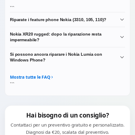
```
Riparate i feature phone Nokia (3310, 105, 110)?
In modo limitato. I feature phone classici hanno
Nokia XR20 rugged: dopo la riparazione resta
componenti spesso difficili da reperire e a volte il costo
impermeabile?
della riparazione si avvicina al costo di un dispositivo
nuovo. Scrivici comunque il modello esatto: per alcuni
No, e per nessun dispositivo rugged riparato. La
Si possono ancora riparare i Nokia Lumia con
interventi semplici possiamo intervenire.
certificazione IP68 e MIL-STD-810H è garantita dal
Windows Phone?
produttore solo sul dispositivo originale assemblato in
fabbrica. Dopo l'apertura della scocca le guarnizioni
Per i Lumia abbiamo una categoria dedicata. La fattibilità
perdono parte della tenuta.
dipende molto dalla reperibilità del ricambio specifico,
Mostra tutte le FAQ
che per Lumia è diventata complessa.
```
Hai bisogno di un consiglio?
Contattaci per un preventivo gratuito e personalizzato.
Diagnosi da €20, scalata dal preventivo.