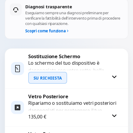
Diagnosi trasparente
Eseguiamo sempre una diagnosi preliminare per
verificare la fattibilità dell'intervento prima di procedere
con qualsiasi riparazione.
Scopri come funziona
Sostituzione Schermo
Lo schermo del tuo dispositivo è
danneggiato con vetro rotto, bolle,
macchie, schermo nero o pixel morti?
SU RICHIESTA
Sostituiamo schermi completi...
Vetro Posteriore
Richiedi Preventivo
Ripariamo o sostituiamo vetri posteriori
danneggiati per proteggere il tuo
WhatsApp
135,00
€
dispositivo e ripristinare l’estetica
originale. Utilizziamo ricambi di alta
qualità...