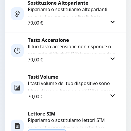
di...
Sostituzione Altoparlante
Procedi
Ripariamo o sostituiamo altoparlanti
guasti che causano audio distorto,
70,00
€
basso o assente. Utilizziamo ricambi di
alta qualità garantiti per 3...
Tasto Accensione
Procedi
Il tuo tasto accensione non risponde o
presenta difficoltà? Offriamo un servizio
70,00
€
professionale di riparazione o
sostituzione utilizzando componenti di...
Tasti Volume
Procedi
I tasti volume del tuo dispositivo sono
bloccati o non funzionano? Offriamo un
70,00
€
servizio di riparazione o sostituzione
con ricambi...
Lettore SIM
Procedi
Ripariamo o sostituiamo lettori SIM
guasti che non rilevano la scheda o