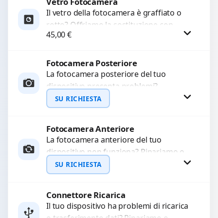
Vetro Fotocamera
Procedi
Il vetro della fotocamera è graffiato o
rotto? Offriamo la sostituzione con
45,00
€
ricambi di alta qualità garantiti per 3
mesi....
Fotocamera Posteriore
Procedi
La fotocamera posteriore del tuo
dispositivo presenta problemi?
Interveniamo per risolvere guasti come
SU RICHIESTA
immagini sfocate, messa a fuoco non
funzionante,...
Fotocamera Anteriore
Richiedi Preventivo
La fotocamera anteriore del tuo
dispositivo non funziona? Ripariamo o
WhatsApp
sostituiamo fotocamere guaste con
SU RICHIESTA
problemi come immagini sfocate, messa
a...
Connettore Ricarica
Richiedi Preventivo
Il tuo dispositivo ha problemi di ricarica
o trasferimento dati? Ripariamo o