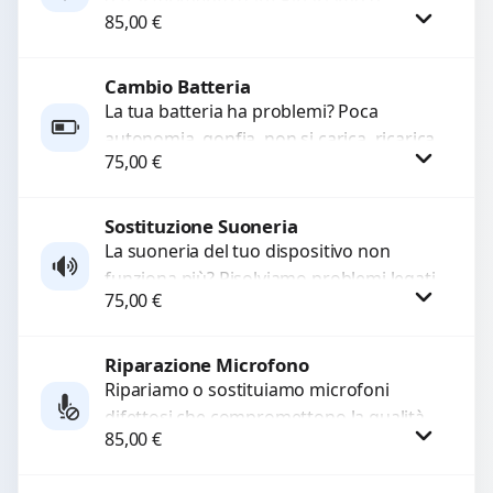
WhatsApp
85,00
€
sostituiamo connettori di ricarica guasti,
rotti, allentati, danneggiati,...
Cambio Batteria
Procedi
La tua batteria ha problemi? Poca
autonomia, gonfia, non si carica, ricarica
75,00
€
lenta o cicli di ricarica esauriti?
Sostituiamo la...
Sostituzione Suoneria
Procedi
La suoneria del tuo dispositivo non
funziona più? Risolviamo problemi legati
75,00
€
a moduli audio difettosi con interventi
precisi e componenti...
Riparazione Microfono
Procedi
Ripariamo o sostituiamo microfoni
difettosi che compromettono la qualità
85,00
€
audio delle registrazioni o delle
chiamate. Diagnosi accurata e ricambi