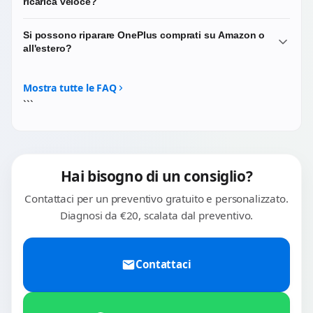
ricarica veloce?
del ricambio specifico, soprattutto per display interno e
cerniera.
Sì. Selezioniamo connettori di ricarica compatibili con i
Si possono riparare OnePlus comprati su Amazon o
protocolli SuperVOOC per non degradare le prestazioni di
all'estero?
ricarica originali.
Sì, qualsiasi OnePlus indipendentemente da dove lo hai
acquistato. Le riparazioni che eseguiamo sono
Mostra tutte le FAQ
indipendenti dalla garanzia originale di acquisto.
```
Hai bisogno di un consiglio?
Contattaci per un preventivo gratuito e personalizzato.
Diagnosi da €20, scalata dal preventivo.
Contattaci