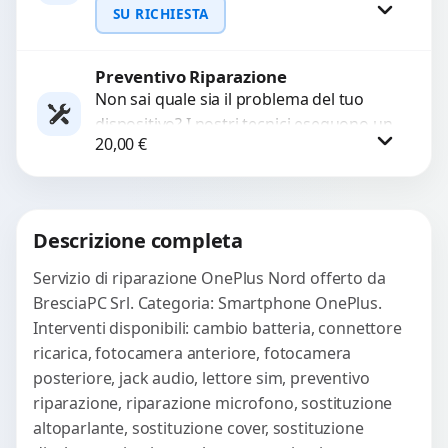
interrompono il segnale. Utilizziamo
SU RICHIESTA
ricambi testati e garantiti...
Preventivo Riparazione
Richiedi Preventivo
Non sai quale sia il problema del tuo
dispositivo? I nostri tecnici eseguono un
WhatsApp
20,00
€
check-up completo con strumenti
avanzati per...
Procedi
Descrizione completa
Servizio di riparazione OnePlus Nord offerto da
BresciaPC Srl. Categoria: Smartphone OnePlus.
Interventi disponibili: cambio batteria, connettore
ricarica, fotocamera anteriore, fotocamera
posteriore, jack audio, lettore sim, preventivo
riparazione, riparazione microfono, sostituzione
altoparlante, sostituzione cover, sostituzione