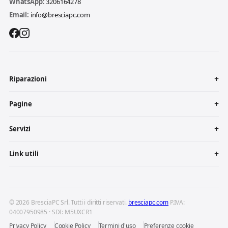
WhatsApp:
3206164278
Email:
info@bresciapc.com
Riparazioni
Pagine
Servizi
Link utili
© 2026 BresciaPC Srl. Tutti i diritti riservati.
bresciapc.com
P.IVA:
04007950985 · SDI: M5UXCR1
Privacy Policy
Cookie Policy
Termini d'uso
Preferenze cookie