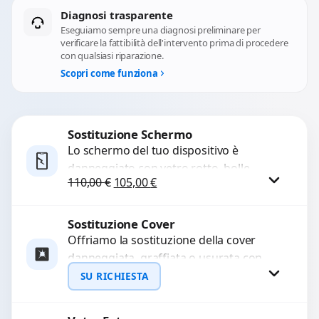
Diagnosi trasparente
Eseguiamo sempre una diagnosi preliminare per
verificare la fattibilità dell'intervento prima di procedere
con qualsiasi riparazione.
Scopri come funziona
Sostituzione Schermo
Lo schermo del tuo dispositivo è
danneggiato con vetro rotto, bolle,
Il prezzo originale era: 110,00 €.
Il prezzo attuale è: 105,00 €.
110,00
€
105,00
€
macchie, schermo nero o pixel morti?
Sostituiamo schermi completi...
Sostituzione Cover
Procedi
Offriamo la sostituzione della cover
danneggiata, graffiata o usurata con
ricambi di alta qualità e garantiti.
SU RICHIESTA
Ripristiniamo l’aspetto estetico e...