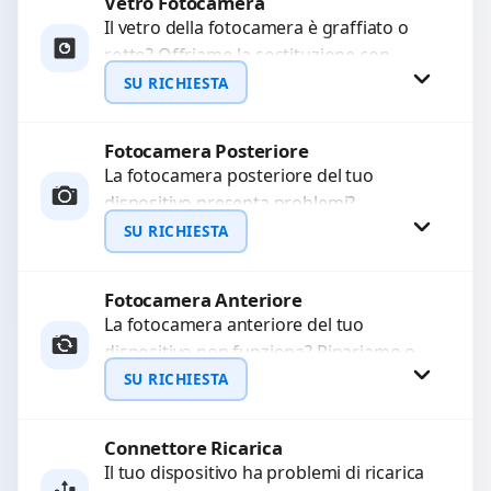
Vetro Fotocamera
Richiedi Preventivo
Il vetro della fotocamera è graffiato o
rotto? Offriamo la sostituzione con
WhatsApp
ricambi di alta qualità garantiti per 3
SU RICHIESTA
mesi....
Fotocamera Posteriore
Richiedi Preventivo
La fotocamera posteriore del tuo
dispositivo presenta problemi?
WhatsApp
Interveniamo per risolvere guasti come
SU RICHIESTA
immagini sfocate, messa a fuoco non
funzionante,...
Fotocamera Anteriore
Richiedi Preventivo
La fotocamera anteriore del tuo
dispositivo non funziona? Ripariamo o
WhatsApp
sostituiamo fotocamere guaste con
SU RICHIESTA
problemi come immagini sfocate, messa
a...
Connettore Ricarica
Richiedi Preventivo
Il tuo dispositivo ha problemi di ricarica