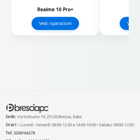
Realme 10 Pro+
Rea
Vedi riparazioni
Vedi r
Sede:
Via Volturno 16, 25126 Brescia, Italia
Orari:
• Lunedì - Venerdì: 09:00-12:30 e 14:00-19:00 • Sabato: 09:00-12:30
Tel:
3206164278