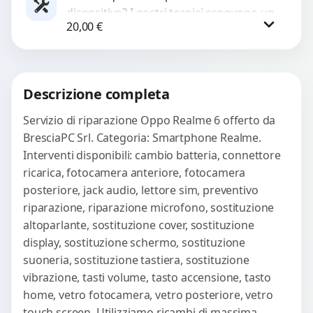
dispositivo? I nostri tecnici eseguono un
WhatsApp
20,00
€
check-up completo con strumenti
avanzati per...
Procedi
Descrizione completa
Servizio di riparazione Oppo Realme 6 offerto da
BresciaPC Srl. Categoria: Smartphone Realme.
Interventi disponibili: cambio batteria, connettore
ricarica, fotocamera anteriore, fotocamera
posteriore, jack audio, lettore sim, preventivo
riparazione, riparazione microfono, sostituzione
altoparlante, sostituzione cover, sostituzione
display, sostituzione schermo, sostituzione
suoneria, sostituzione tastiera, sostituzione
vibrazione, tasti volume, tasto accensione, tasto
home, vetro fotocamera, vetro posteriore, vetro
touch screen. Utilizziamo ricambi di massima