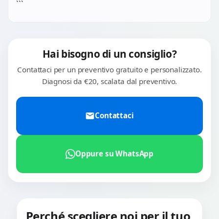
batteria, al connettore di ricarica, alla scheda madre o ad
```
altri componenti. La diagnosi standard ha un costo di 20€
che viene detratto dal totale se decidi di procedere.
Hai bisogno di un consiglio?
Contattaci per un preventivo gratuito e personalizzato.
Diagnosi da €20, scalata dal preventivo.
Contattaci
Oppure su WhatsApp
Perché scegliere noi per il tuo