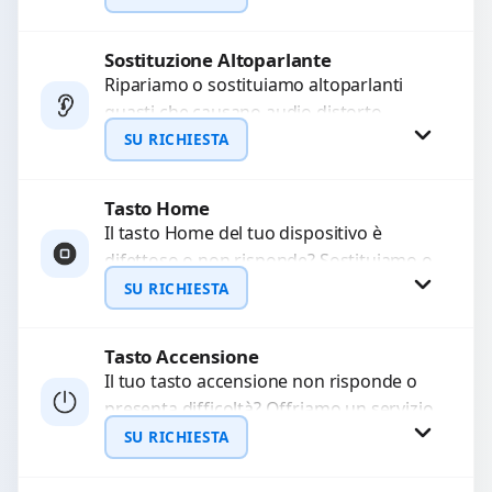
chiamate. Diagnosi accurata e ricambi
di...
Sostituzione Altoparlante
Richiedi Preventivo
Ripariamo o sostituiamo altoparlanti
guasti che causano audio distorto,
WhatsApp
basso o assente. Utilizziamo ricambi di
SU RICHIESTA
alta qualità garantiti per 3...
Tasto Home
Richiedi Preventivo
Il tasto Home del tuo dispositivo è
difettoso o non risponde? Sostituiamo o
WhatsApp
ripariamo il modulo con componenti di
SU RICHIESTA
alta...
Tasto Accensione
Richiedi Preventivo
Il tuo tasto accensione non risponde o
presenta difficoltà? Offriamo un servizio
WhatsApp
professionale di riparazione o
SU RICHIESTA
sostituzione utilizzando componenti di...