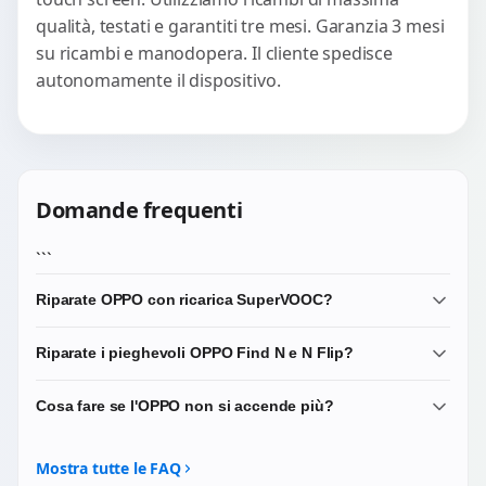
qualità, testati e garantiti tre mesi. Garanzia 3 mesi
su ricambi e manodopera. Il cliente spedisce
autonomamente il dispositivo.
Domande frequenti
```
Riparate OPPO con ricarica SuperVOOC?
Sì. I ricambi del connettore di ricarica che selezioniamo
Riparate i pieghevoli OPPO Find N e N Flip?
sono compatibili con i protocolli SuperVOOC e
mantengono inalterata la velocità di ricarica originale del
Sì. I pieghevoli OPPO sono dispositivi tecnicamente
Cosa fare se l'OPPO non si accende più?
dispositivo.
complessi: lavoriamo su display interno, display cover
esterno e cerniera. Per questi modelli effettuiamo sempre
Portacelo in laboratorio o spediscilo: eseguiamo una
una verifica preliminare di disponibilità del ricambio.
diagnosi tecnica per identificare se il problema è alla
Mostra tutte le FAQ