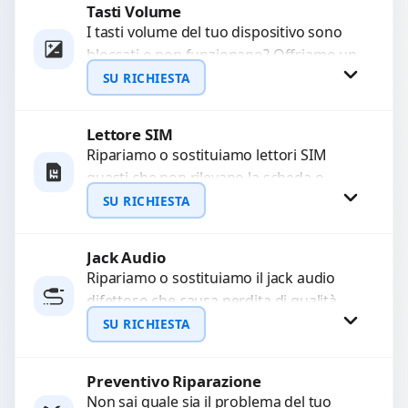
Tasti Volume
Richiedi Preventivo
I tasti volume del tuo dispositivo sono
bloccati o non funzionano? Offriamo un
WhatsApp
servizio di riparazione o sostituzione
SU RICHIESTA
con ricambi...
Lettore SIM
Richiedi Preventivo
Ripariamo o sostituiamo lettori SIM
guasti che non rilevano la scheda o
WhatsApp
interrompono il segnale. Utilizziamo
SU RICHIESTA
ricambi testati e garantiti...
Jack Audio
Richiedi Preventivo
Ripariamo o sostituiamo il jack audio
difettoso che causa perdita di qualità
WhatsApp
sonora o impossibilità di collegare cuffie
SU RICHIESTA
e accessori....
Preventivo Riparazione
Richiedi Preventivo
Non sai quale sia il problema del tuo