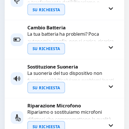
o trasferimento dati? Ripariamo o
WhatsApp
sostituiamo connettori di ricarica guasti,
SU RICHIESTA
rotti, allentati, danneggiati,...
Cambio Batteria
Richiedi Preventivo
La tua batteria ha problemi? Poca
autonomia, gonfia, non si carica, ricarica
WhatsApp
lenta o cicli di ricarica esauriti?
SU RICHIESTA
Sostituiamo la...
Sostituzione Suoneria
Richiedi Preventivo
La suoneria del tuo dispositivo non
funziona più? Risolviamo problemi legati
WhatsApp
a moduli audio difettosi con interventi
SU RICHIESTA
precisi e componenti...
Riparazione Microfono
Richiedi Preventivo
Ripariamo o sostituiamo microfoni
difettosi che compromettono la qualità
WhatsApp
audio delle registrazioni o delle
SU RICHIESTA