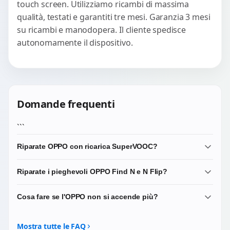
touch screen. Utilizziamo ricambi di massima
qualità, testati e garantiti tre mesi. Garanzia 3 mesi
su ricambi e manodopera. Il cliente spedisce
autonomamente il dispositivo.
Domande frequenti
```
Riparate OPPO con ricarica SuperVOOC?
Sì. I ricambi del connettore di ricarica che selezioniamo
Riparate i pieghevoli OPPO Find N e N Flip?
sono compatibili con i protocolli SuperVOOC e
mantengono inalterata la velocità di ricarica originale del
Sì. I pieghevoli OPPO sono dispositivi tecnicamente
Cosa fare se l'OPPO non si accende più?
dispositivo.
complessi: lavoriamo su display interno, display cover
esterno e cerniera. Per questi modelli effettuiamo sempre
Portacelo in laboratorio o spediscilo: eseguiamo una
una verifica preliminare di disponibilità del ricambio.
diagnosi tecnica per identificare se il problema è alla
Mostra tutte le FAQ