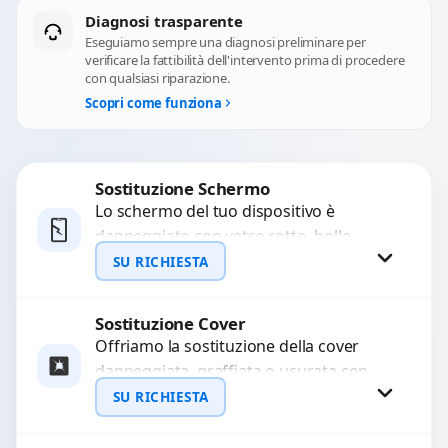
Diagnosi trasparente
Eseguiamo sempre una diagnosi preliminare per
verificare la fattibilità dell'intervento prima di procedere
con qualsiasi riparazione.
Scopri come funziona
Sostituzione Schermo
Lo schermo del tuo dispositivo è
danneggiato con vetro rotto, bolle,
macchie, schermo nero o pixel morti?
SU RICHIESTA
Sostituiamo schermi completi...
Sostituzione Cover
Richiedi Preventivo
Offriamo la sostituzione della cover
danneggiata, graffiata o usurata con
WhatsApp
ricambi di alta qualità e garantiti.
SU RICHIESTA
Ripristiniamo l’aspetto estetico e...