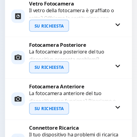
Vetro Fotocamera
Richiedi Preventivo
Il vetro della fotocamera è graffiato o
rotto? Offriamo la sostituzione con
WhatsApp
ricambi di alta qualità garantiti per 3
SU RICHIESTA
mesi....
Fotocamera Posteriore
Richiedi Preventivo
La fotocamera posteriore del tuo
dispositivo presenta problemi?
WhatsApp
Interveniamo per risolvere guasti come
SU RICHIESTA
immagini sfocate, messa a fuoco non
funzionante,...
Fotocamera Anteriore
Richiedi Preventivo
La fotocamera anteriore del tuo
dispositivo non funziona? Ripariamo o
WhatsApp
sostituiamo fotocamere guaste con
SU RICHIESTA
problemi come immagini sfocate, messa
a...
Connettore Ricarica
Richiedi Preventivo
Il tuo dispositivo ha problemi di ricarica