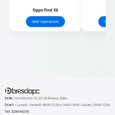
Oppo Find X6
Op
Vedi riparazioni
Vedi r
Sede:
Via Volturno 16, 25126 Brescia, Italia
Orari:
• Lunedì - Venerdì: 09:00-12:30 e 14:00-19:00 • Sabato: 09:00-12:30
Tel:
3206164278