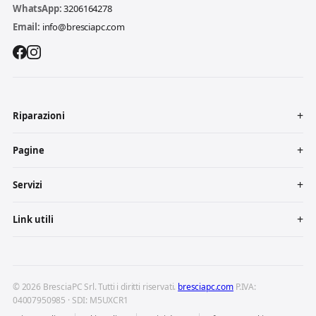
WhatsApp:
3206164278
Email:
info@bresciapc.com
Riparazioni
Pagine
Servizi
Link utili
© 2026 BresciaPC Srl. Tutti i diritti riservati.
bresciapc.com
P.IVA:
04007950985 · SDI: M5UXCR1