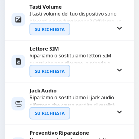
Tasti Volume
Richiedi Preventivo
I tasti volume del tuo dispositivo sono
bloccati o non funzionano? Offriamo un
WhatsApp
servizio di riparazione o sostituzione
SU RICHIESTA
con ricambi...
Lettore SIM
Richiedi Preventivo
Ripariamo o sostituiamo lettori SIM
guasti che non rilevano la scheda o
WhatsApp
interrompono il segnale. Utilizziamo
SU RICHIESTA
ricambi testati e garantiti...
Jack Audio
Richiedi Preventivo
Ripariamo o sostituiamo il jack audio
difettoso che causa perdita di qualità
WhatsApp
sonora o impossibilità di collegare cuffie
SU RICHIESTA
e accessori....
Preventivo Riparazione
Richiedi Preventivo