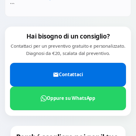
batteria, al connettore di ricarica, alla scheda madre o ad
```
altri componenti. La diagnosi standard ha un costo di 20€
che viene detratto dal totale se decidi di procedere.
Hai bisogno di un consiglio?
Contattaci per un preventivo gratuito e personalizzato.
Diagnosi da €20, scalata dal preventivo.
Contattaci
Oppure su WhatsApp