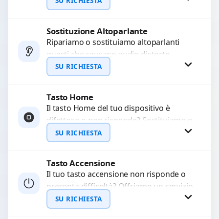
audio delle registrazioni o delle
SU RICHIESTA
chiamate. Diagnosi accurata e ricambi
di...
Sostituzione Altoparlante
Richiedi Preventivo
Ripariamo o sostituiamo altoparlanti
guasti che causano audio distorto,
WhatsApp
basso o assente. Utilizziamo ricambi di
SU RICHIESTA
alta qualità garantiti per 3...
Tasto Home
Richiedi Preventivo
Il tasto Home del tuo dispositivo è
difettoso o non risponde? Sostituiamo o
WhatsApp
ripariamo il modulo con componenti di
SU RICHIESTA
alta...
Tasto Accensione
Richiedi Preventivo
Il tuo tasto accensione non risponde o
presenta difficoltà? Offriamo un servizio
WhatsApp
professionale di riparazione o
SU RICHIESTA
sostituzione utilizzando componenti di...