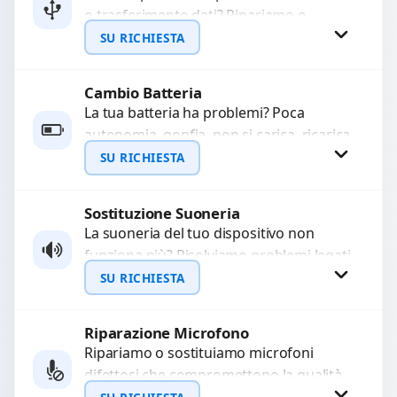
o trasferimento dati? Ripariamo o
WhatsApp
sostituiamo connettori di ricarica guasti,
SU RICHIESTA
rotti, allentati, danneggiati,...
Cambio Batteria
Richiedi Preventivo
La tua batteria ha problemi? Poca
autonomia, gonfia, non si carica, ricarica
WhatsApp
lenta o cicli di ricarica esauriti?
SU RICHIESTA
Sostituiamo la...
Sostituzione Suoneria
Richiedi Preventivo
La suoneria del tuo dispositivo non
funziona più? Risolviamo problemi legati
WhatsApp
a moduli audio difettosi con interventi
SU RICHIESTA
precisi e componenti...
Riparazione Microfono
Richiedi Preventivo
Ripariamo o sostituiamo microfoni
difettosi che compromettono la qualità
WhatsApp