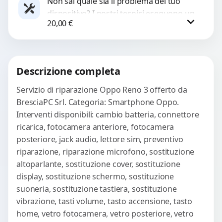
Non sai quale sia il problema del tuo
dispositivo? I nostri tecnici eseguono un
WhatsApp
20,00
€
check-up completo con strumenti
avanzati per...
Procedi
Descrizione completa
Servizio di riparazione Oppo Reno 3 offerto da
BresciaPC Srl. Categoria: Smartphone Oppo.
Interventi disponibili: cambio batteria, connettore
ricarica, fotocamera anteriore, fotocamera
posteriore, jack audio, lettore sim, preventivo
riparazione, riparazione microfono, sostituzione
altoparlante, sostituzione cover, sostituzione
display, sostituzione schermo, sostituzione
suoneria, sostituzione tastiera, sostituzione
vibrazione, tasti volume, tasto accensione, tasto
home, vetro fotocamera, vetro posteriore, vetro