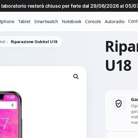
Il laboratorio resterà chiuso per ferie dal 29/06/2026 al 05
Cont
tphone
Tablet
Smartwatch
Notebook
Console
Autoradio
Ripa
tel
Riparazione Oukitel U18
U18
Ga
Ogn
gara
mal
mass