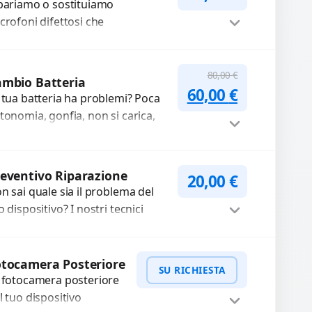
pariamo o sostituiamo
mponenti di...
crofoni difettosi che
mpromettono la qualità audio
lle registrazioni o delle
Procedi
iamate. Diagnosi accurata e
80,00
€
mbio Batteria
Il prezzo original
Il prezzo a
cambi di...
60,00
€
 tua batteria ha problemi? Poca
tonomia, gonfia, non si carica,
carica lenta o cicli di ricarica
auriti? Sostituiamo la...
Procedi
eventivo Riparazione
20,00
€
n sai quale sia il problema del
o dispositivo? I nostri tecnici
eguono un check-up completo
n strumenti avanzati per...
Procedi
tocamera Posteriore
SU RICHIESTA
 fotocamera posteriore
l tuo dispositivo