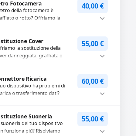
mpleti...
etro Fotocamera
40,00
€
 vetro della fotocamera è
affiato o rotto? Offriamo la
stituzione con ricambi di alta
alità garantiti per 3 mesi....
Procedi
stituzione Cover
55,00
€
friamo la sostituzione della
ver danneggiata, graffiata o
urata con ricambi di alta qualità
garantiti. Ripristiniamo l’aspetto
Procedi
tetico e...
nnettore Ricarica
60,00
€
 tuo dispositivo ha problemi di
carica o trasferimento dati?
pariamo o sostituiamo
nnettori di ricarica guasti, rotti,
Procedi
lentati, danneggiati,...
stituzione Suoneria
55,00
€
 suoneria del tuo dispositivo
n funziona più? Risolviamo