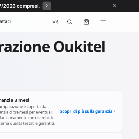
×
/07/2026 compresi.
attaci
razione Oukitel
ranzia 3 mesi
i riparazione è coperta da
Scopri di più sulla garanzia
nzia di tre mesi per eventuali
funzionamenti, con ricambi di
ima qualità testati e garantiti.