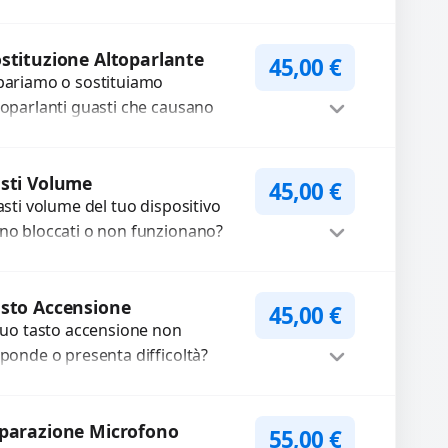
oblemi legati a moduli audio
fettosi con interventi precisi e
Procedi
mponenti...
stituzione Altoparlante
45,00
€
pariamo o sostituiamo
toparlanti guasti che causano
dio distorto, basso o assente.
ilizziamo ricambi di alta qualità
Procedi
rantiti per 3...
sti Volume
45,00
€
tasti volume del tuo dispositivo
no bloccati o non funzionano?
friamo un servizio di
parazione o sostituzione con
Procedi
cambi...
sto Accensione
45,00
€
 tuo tasto accensione non
sponde o presenta difficoltà?
friamo un servizio
ofessionale di riparazione o
Procedi
stituzione utilizzando
parazione Microfono
55,00
€