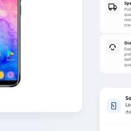
Spe
Puoi
qual
rest
trac
Di
Ese
prel
del
qual
So
Lo
da
bo
pi