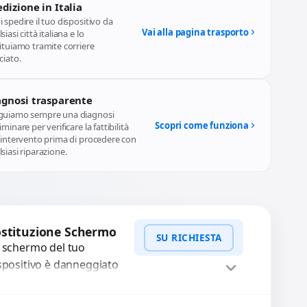
dizione in Italia
 spedire il tuo dispositivo da
Vai alla pagina trasporto
siasi città italiana e lo
ituiamo tramite corriere
ciato.
agnosi trasparente
guiamo sempre una diagnosi
Scopri come funziona
iminare per verificare la fattibilità
l'intervento prima di procedere con
siasi riparazione.
stituzione Schermo
SU RICHIESTA
 schermo del tuo
spositivo è danneggiato
n vetro rotto, bolle,
cchie, schermo nero o