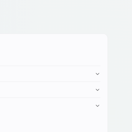
el dispositivo, fino a 240W sui modelli più
nologie con il gruppo (come la ricarica
n buone condizioni, la riparazione del display ha