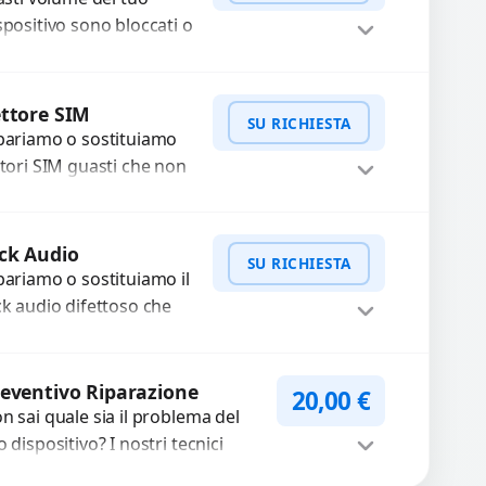
..
spositivo sono bloccati o
n funzionano? Offriamo
 servizio di riparazione
WhatsApp
iedi Preventivo
sostituzione con
ttore SIM
SU RICHIESTA
cambi...
pariamo o sostituiamo
ttori SIM guasti che non
levano la scheda o
terrompono il segnale.
WhatsApp
iedi Preventivo
ilizziamo ricambi testati
ck Audio
SU RICHIESTA
arantiti...
pariamo o sostituiamo il
ck audio difettoso che
usa perdita di qualità
nora o impossibilità di
WhatsApp
iedi Preventivo
llegare cuffie e
eventivo Riparazione
20,00
€
cessori....
n sai quale sia il problema del
o dispositivo? I nostri tecnici
eguono un check-up completo