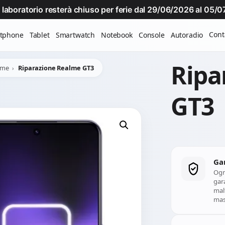
Il laboratorio resterà chiuso per ferie dal 29/06/2026 al 05
Cont
tphone
Tablet
Smartwatch
Notebook
Console
Autoradio
Ripa
lme
Riparazione Realme GT3
GT3
Ga
Ogn
gara
mal
mass