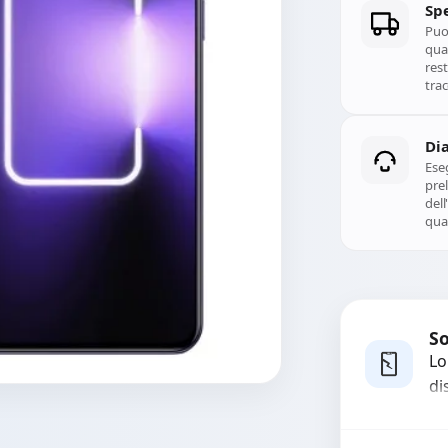
Spe
Puoi
qual
rest
trac
Di
Ese
prel
del
qual
So
Lo
di
co
ma