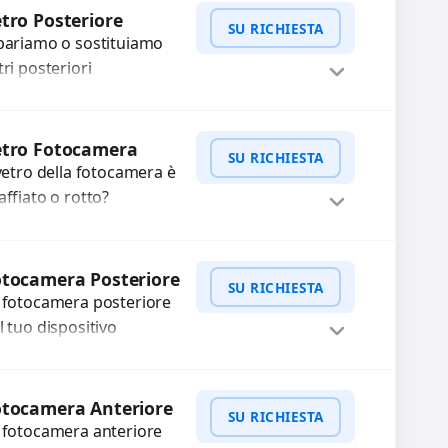
WhatsApp
iedi Preventivo
xel morti? Sostituiamo
tro Posteriore
SU RICHIESTA
hermi completi...
pariamo o sostituiamo
tri posteriori
nneggiati per
oteggere il tuo
WhatsApp
iedi Preventivo
spositivo e ripristinare
etro Fotocamera
SU RICHIESTA
estetica originale.
 vetro della fotocamera è
ilizziamo ricambi di alta
affiato o rotto?
lità...
friamo la sostituzione
n ricambi di alta qualità
WhatsApp
iedi Preventivo
rantiti per 3 mesi....
tocamera Posteriore
SU RICHIESTA
 fotocamera posteriore
l tuo dispositivo
esenta problemi?
terveniamo per risolvere
WhatsApp
iedi Preventivo
asti come immagini
otocamera Anteriore
SU RICHIESTA
ocate, messa a fuoco
 fotocamera anteriore