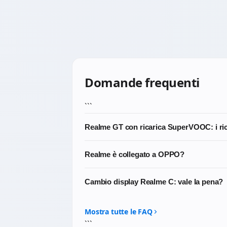
Domande frequenti
```
Realme GT con ricarica SuperVOOC: i ri
Sì. I connettori di ricarica compatibili co
Realme è collegato a OPPO?
performanti.
Realme nasce come sub-brand di OPPO ma è
Cambio display Realme C: vale la pena?
SuperVOOC) ma ha propria gestione, propri
Dipende dal modello e dall'età del dispositi
senso. Scrivici per un consiglio personalizz
Mostra tutte le FAQ
```