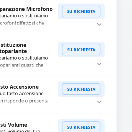
WhatsApp
iedi Preventivo
fettosi con interventi
parazione Microfono
SU RICHIESTA
ecisi e componenti...
pariamo o sostituiamo
crofoni difettosi che
mpromettono la qualità
dio delle registrazioni o
WhatsApp
iedi Preventivo
stituzione
lle chiamate. Diagnosi
SU RICHIESTA
toparlante
curata e ricambi di...
pariamo o sostituiamo
toparlanti guasti che
usano audio distorto,
sso o assente.
WhatsApp
iedi Preventivo
sto Accensione
ilizziamo ricambi di alta
SU RICHIESTA
 tuo tasto accensione
alità garantiti per 3...
n risponde o presenta
fficoltà? Offriamo un
rvizio professionale di
WhatsApp
iedi Preventivo
parazione o sostituzione
sti Volume
SU RICHIESTA
ilizzando componenti
tasti volume del tuo