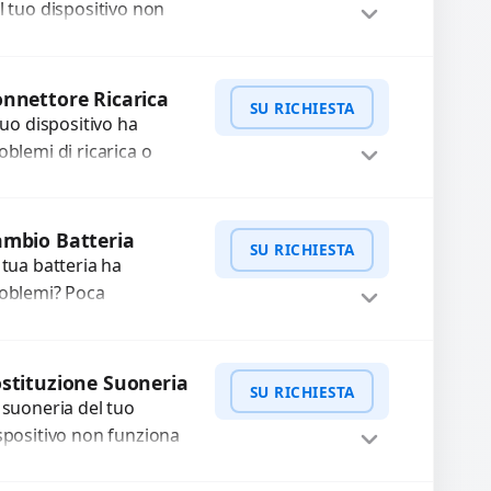
n funzionante,...
l tuo dispositivo non
nziona? Ripariamo o
stituiamo fotocamere
WhatsApp
iedi Preventivo
aste con problemi
nnettore Ricarica
SU RICHIESTA
me immagini sfocate,
 tuo dispositivo ha
ssa a...
oblemi di ricarica o
asferimento dati?
pariamo o sostituiamo
WhatsApp
iedi Preventivo
nnettori di ricarica
mbio Batteria
SU RICHIESTA
sti, rotti, allentati,
 tua batteria ha
nneggiati,...
oblemi? Poca
tonomia, gonfia, non si
rica, ricarica lenta o cicli
WhatsApp
iedi Preventivo
 ricarica esauriti?
stituzione Suoneria
SU RICHIESTA
stituiamo la...
 suoneria del tuo
spositivo non funziona
ù? Risolviamo problemi
gati a moduli audio