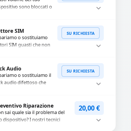
..
spositivo sono bloccati o
n funzionano? Offriamo
 servizio di riparazione
WhatsApp
iedi Preventivo
sostituzione con
ttore SIM
SU RICHIESTA
cambi...
pariamo o sostituiamo
ttori SIM guasti che non
levano la scheda o
terrompono il segnale.
WhatsApp
iedi Preventivo
ilizziamo ricambi testati
ck Audio
SU RICHIESTA
arantiti...
pariamo o sostituiamo il
ck audio difettoso che
usa perdita di qualità
nora o impossibilità di
WhatsApp
iedi Preventivo
llegare cuffie e
eventivo Riparazione
20,00
€
cessori....
n sai quale sia il problema del
o dispositivo? I nostri tecnici
eguono un check-up completo