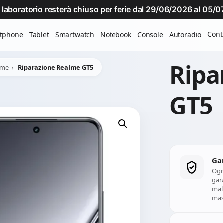
Il laboratorio resterà chiuso per ferie dal 29/06/2026 al 05
Cont
tphone
Tablet
Smartwatch
Notebook
Console
Autoradio
Ripa
lme
Riparazione Realme GT5
GT5
Ga
Ogn
gara
mal
mass