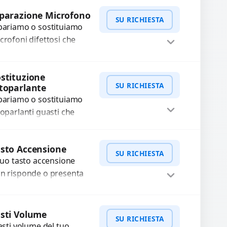
WhatsApp
iedi Preventivo
fettosi con interventi
parazione Microfono
SU RICHIESTA
ecisi e componenti...
pariamo o sostituiamo
crofoni difettosi che
mpromettono la qualità
dio delle registrazioni o
WhatsApp
iedi Preventivo
stituzione
lle chiamate. Diagnosi
SU RICHIESTA
toparlante
curata e ricambi di...
pariamo o sostituiamo
toparlanti guasti che
usano audio distorto,
sso o assente.
WhatsApp
iedi Preventivo
sto Accensione
ilizziamo ricambi di alta
SU RICHIESTA
 tuo tasto accensione
alità garantiti per 3...
n risponde o presenta
fficoltà? Offriamo un
rvizio professionale di
WhatsApp
iedi Preventivo
parazione o sostituzione
sti Volume
SU RICHIESTA
ilizzando componenti
tasti volume del tuo