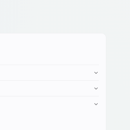
el dispositivo, fino a 240W sui modelli più
nologie con il gruppo (come la ricarica
n buone condizioni, la riparazione del display ha