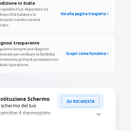
dizione in Italia
 spedire il tuo dispositivo da
Vai alla pagina trasporto
siasi città italiana e lo
ituiamo tramite corriere
ciato.
agnosi trasparente
guiamo sempre una diagnosi
Scopri come funziona
iminare per verificare la fattibilità
l'intervento prima di procedere con
siasi riparazione.
stituzione Schermo
SU RICHIESTA
 schermo del tuo
spositivo è danneggiato
n vetro rotto, bolle,
cchie, schermo nero o