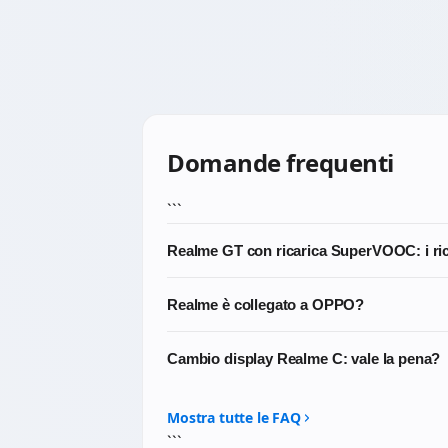
Domande frequenti
```
Realme GT con ricarica SuperVOOC: i ri
Sì. I connettori di ricarica compatibili co
Realme è collegato a OPPO?
performanti.
Realme nasce come sub-brand di OPPO ma è
Cambio display Realme C: vale la pena?
SuperVOOC) ma ha propria gestione, propri
Dipende dal modello e dall'età del dispositi
senso. Scrivici per un consiglio personalizz
Mostra tutte le FAQ
```