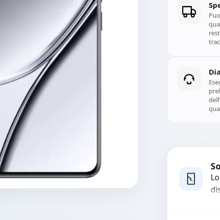
Spe
Puoi
qual
rest
trac
Di
Ese
prel
del
qual
So
Lo
di
co
ma