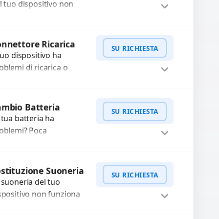
n funzionante,...
l tuo dispositivo non
nziona? Ripariamo o
stituiamo fotocamere
WhatsApp
iedi Preventivo
aste con problemi
nnettore Ricarica
SU RICHIESTA
me immagini sfocate,
 tuo dispositivo ha
ssa a...
oblemi di ricarica o
asferimento dati?
pariamo o sostituiamo
WhatsApp
iedi Preventivo
nnettori di ricarica
mbio Batteria
SU RICHIESTA
sti, rotti, allentati,
 tua batteria ha
nneggiati,...
oblemi? Poca
tonomia, gonfia, non si
rica, ricarica lenta o cicli
WhatsApp
iedi Preventivo
 ricarica esauriti?
stituzione Suoneria
SU RICHIESTA
stituiamo la...
 suoneria del tuo
spositivo non funziona
ù? Risolviamo problemi
gati a moduli audio