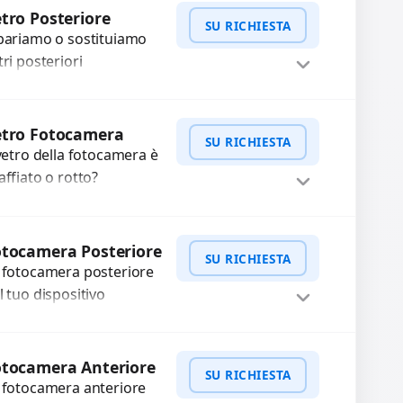
WhatsApp
iedi Preventivo
xel morti? Sostituiamo
tro Posteriore
SU RICHIESTA
hermi completi...
pariamo o sostituiamo
tri posteriori
nneggiati per
oteggere il tuo
WhatsApp
iedi Preventivo
spositivo e ripristinare
etro Fotocamera
SU RICHIESTA
estetica originale.
 vetro della fotocamera è
ilizziamo ricambi di alta
affiato o rotto?
lità...
friamo la sostituzione
n ricambi di alta qualità
WhatsApp
iedi Preventivo
rantiti per 3 mesi....
tocamera Posteriore
SU RICHIESTA
 fotocamera posteriore
l tuo dispositivo
esenta problemi?
terveniamo per risolvere
WhatsApp
iedi Preventivo
asti come immagini
otocamera Anteriore
SU RICHIESTA
ocate, messa a fuoco
 fotocamera anteriore