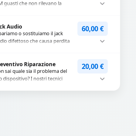
M guasti che non rilevano la
heda o interrompono il segnale.
ilizziamo ricambi testati e
Procedi
antiti...
ck Audio
60,00
€
pariamo o sostituiamo il jack
dio difettoso che causa perdita
 qualità sonora o impossibilità di
llegare cuffie e accessori....
Procedi
eventivo Riparazione
20,00
€
n sai quale sia il problema del
o dispositivo? I nostri tecnici
eguono un check-up completo
n strumenti avanzati per...
Procedi