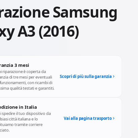
razione Samsung
xy A3 (2016)
ranzia 3 mesi
i riparazione è coperta da
Scopri di più sulla garanzia
nzia di tre mesi per eventuali
funzionamenti, con ricambi di
ima qualità testati e garantiti.
dizione in Italia
 spedire il tuo dispositivo da
Vai alla pagina trasporto
siasi città italiana e lo
ituiamo tramite corriere
ciato.