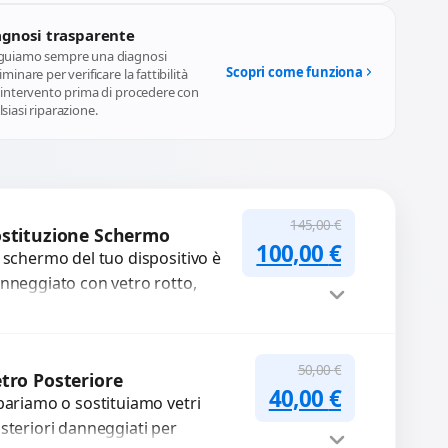
agnosi trasparente
guiamo sempre una diagnosi
Scopri come funziona
iminare per verificare la fattibilità
l'intervento prima di procedere con
siasi riparazione.
145,00
€
stituzione Schermo
Il prezzo originale
Il prezzo a
100,00
€
 schermo del tuo dispositivo è
nneggiato con vetro rotto,
lle, macchie, schermo nero o
xel morti? Sostituiamo schermi
mpleti...
Procedi
50,00
€
tro Posteriore
Il prezzo original
Il prezzo a
40,00
€
pariamo o sostituiamo vetri
steriori danneggiati per