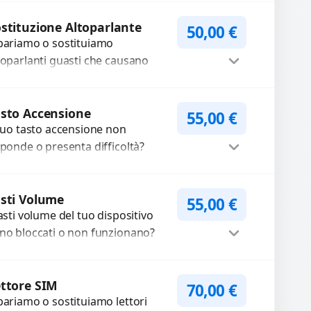
lle registrazioni o delle
Procedi
iamate. Diagnosi accurata e
stituzione Altoparlante
50,00
€
pariamo o sostituiamo
cambi di...
toparlanti guasti che causano
dio distorto, basso o assente.
ilizziamo ricambi di alta qualità
Procedi
rantiti per 3...
sto Accensione
55,00
€
 tuo tasto accensione non
sponde o presenta difficoltà?
friamo un servizio
ofessionale di riparazione o
Procedi
stituzione utilizzando
sti Volume
55,00
€
tasti volume del tuo dispositivo
mponenti di...
no bloccati o non funzionano?
friamo un servizio di
parazione o sostituzione con
Procedi
cambi...
ttore SIM
70,00
€
pariamo o sostituiamo lettori