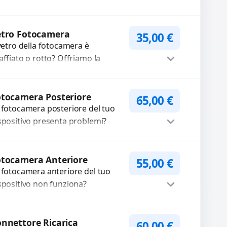
oteggere il tuo dispositivo e
pristinare l’estetica originale.
ilizziamo ricambi di alta qualità...
Procedi
etro Fotocamera
35,00
€
 vetro della fotocamera è
affiato o rotto? Offriamo la
stituzione con ricambi di alta
alità garantiti per 3 mesi....
Procedi
tocamera Posteriore
65,00
€
 fotocamera posteriore del tuo
spositivo presenta problemi?
terveniamo per risolvere guasti
me immagini sfocate, messa a
Procedi
oco non funzionante,...
otocamera Anteriore
55,00
€
 fotocamera anteriore del tuo
spositivo non funziona?
pariamo o sostituiamo
tocamere guaste con problemi
Procedi
me immagini sfocate, messa a...
nnettore Ricarica
60,00
€