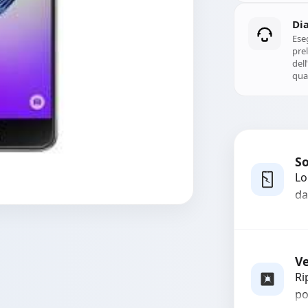
Di
Ese
prel
del
qual
So
Lo
da
bo
pi
co
Ve
Ri
po