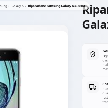
Ripa
msung
Galaxy A
Riparazione Samsung Galaxy A3 (2016)
Gala
Ga
Ogn
gara
mal
mass
Spe
Puoi
qual
rest
trac