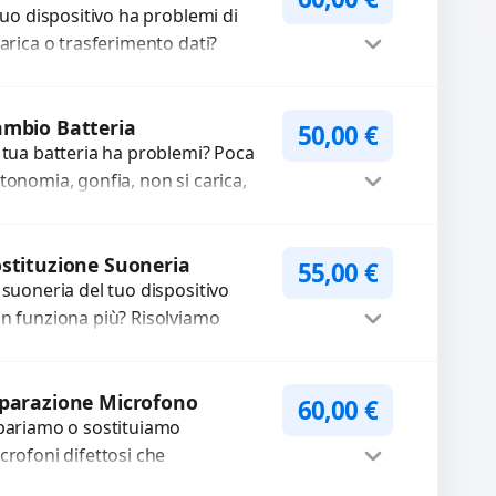
 tuo dispositivo ha problemi di
carica o trasferimento dati?
pariamo o sostituiamo
nnettori di ricarica guasti, rotti,
Procedi
lentati, danneggiati,...
mbio Batteria
50,00
€
 tua batteria ha problemi? Poca
tonomia, gonfia, non si carica,
carica lenta o cicli di ricarica
auriti? Sostituiamo la...
Procedi
stituzione Suoneria
55,00
€
 suoneria del tuo dispositivo
n funziona più? Risolviamo
oblemi legati a moduli audio
fettosi con interventi precisi e
Procedi
mponenti...
parazione Microfono
60,00
€
pariamo o sostituiamo
crofoni difettosi che
mpromettono la qualità audio