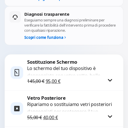
Diagnosi trasparente
Eseguiamo sempre una diagnosi preliminare per
verificare la fattibilità dell'intervento prima di procedere
con qualsiasi riparazione.
Scopri come funziona
Sostituzione Schermo
Lo schermo del tuo dispositivo è
danneggiato con vetro rotto, bolle,
Il prezzo originale era: 145,00 €.
Il prezzo attuale è: 95,00 €.
145,00
€
95,00
€
macchie, schermo nero o pixel morti?
Sostituiamo schermi completi...
Vetro Posteriore
Procedi
Ripariamo o sostituiamo vetri posteriori
danneggiati per proteggere il tuo
Il prezzo originale era: 55,00 €.
Il prezzo attuale è: 40,00 €.
55,00
€
40,00
€
dispositivo e ripristinare l’estetica
originale. Utilizziamo ricambi di alta