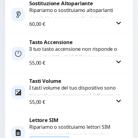
di...
Sostituzione Altoparlante
Procedi
Ripariamo o sostituiamo altoparlanti
guasti che causano audio distorto,
60,00
€
basso o assente. Utilizziamo ricambi di
alta qualità garantiti per 3...
Tasto Accensione
Procedi
Il tuo tasto accensione non risponde o
presenta difficoltà? Offriamo un servizio
55,00
€
professionale di riparazione o
sostituzione utilizzando componenti di...
Tasti Volume
Procedi
I tasti volume del tuo dispositivo sono
bloccati o non funzionano? Offriamo un
55,00
€
servizio di riparazione o sostituzione
con ricambi...
Lettore SIM
Procedi
Ripariamo o sostituiamo lettori SIM
guasti che non rilevano la scheda o