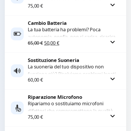
75,00
€
sostituiamo connettori di ricarica guasti,
rotti, allentati, danneggiati,...
Cambio Batteria
Procedi
La tua batteria ha problemi? Poca
autonomia, gonfia, non si carica, ricarica
Il prezzo originale era: 65,00 €.
Il prezzo attuale è: 50,00 €.
65,00
€
50,00
€
lenta o cicli di ricarica esauriti?
Sostituiamo la...
Sostituzione Suoneria
Procedi
La suoneria del tuo dispositivo non
funziona più? Risolviamo problemi legati
60,00
€
a moduli audio difettosi con interventi
precisi e componenti...
Riparazione Microfono
Procedi
Ripariamo o sostituiamo microfoni
difettosi che compromettono la qualità
75,00
€
audio delle registrazioni o delle
chiamate. Diagnosi accurata e ricambi