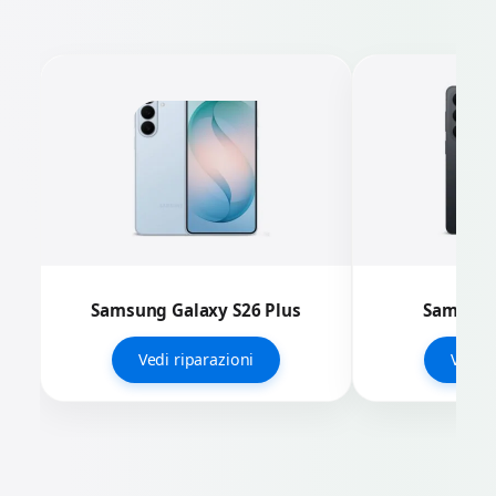
Samsung Galaxy S26 Plus
Samsung
Vedi riparazioni
Vedi r