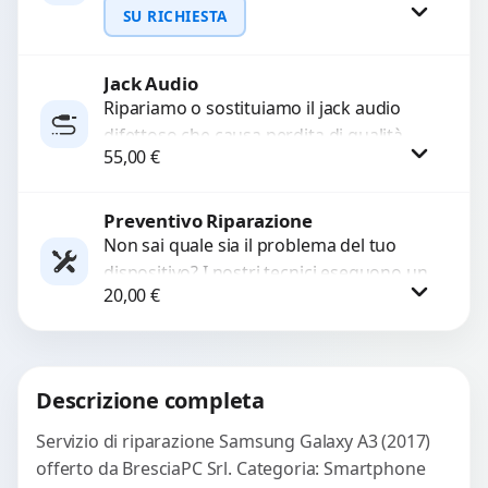
interrompono il segnale. Utilizziamo
SU RICHIESTA
ricambi testati e garantiti...
Jack Audio
Richiedi Preventivo
Ripariamo o sostituiamo il jack audio
difettoso che causa perdita di qualità
WhatsApp
55,00
€
sonora o impossibilità di collegare cuffie
e accessori....
Preventivo Riparazione
Procedi
Non sai quale sia il problema del tuo
dispositivo? I nostri tecnici eseguono un
20,00
€
check-up completo con strumenti
avanzati per...
Procedi
Descrizione completa
Servizio di riparazione Samsung Galaxy A3 (2017)
offerto da BresciaPC Srl. Categoria: Smartphone