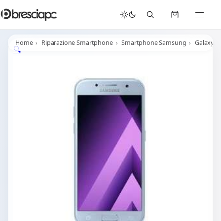
☀️
Chiusura Estiva - Il laboratorio resterà chiuso per ferie dal 29/06/2026 al 05/07/2026 compresi.
Home
Riparazione Smartphone
Smartphone Samsung
Galaxy A
🔍