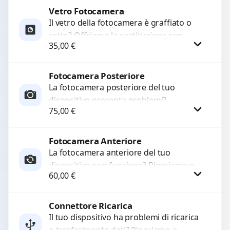
qualità...
Vetro Fotocamera
Procedi
Il vetro della fotocamera è graffiato o
rotto? Offriamo la sostituzione con
35,00
€
ricambi di alta qualità garantiti per 3
mesi....
Fotocamera Posteriore
Procedi
La fotocamera posteriore del tuo
dispositivo presenta problemi?
75,00
€
Interveniamo per risolvere guasti come
immagini sfocate, messa a fuoco non
funzionante,...
Fotocamera Anteriore
Procedi
La fotocamera anteriore del tuo
dispositivo non funziona? Ripariamo o
60,00
€
sostituiamo fotocamere guaste con
problemi come immagini sfocate, messa
a...
Connettore Ricarica
Procedi
Il tuo dispositivo ha problemi di ricarica
o trasferimento dati? Ripariamo o