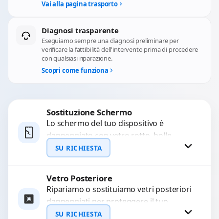
Vai alla pagina trasporto
Diagnosi trasparente
Eseguiamo sempre una diagnosi preliminare per
verificare la fattibilità dell'intervento prima di procedere
con qualsiasi riparazione.
Scopri come funziona
Sostituzione Schermo
Lo schermo del tuo dispositivo è
danneggiato con vetro rotto, bolle,
macchie, schermo nero o pixel morti?
SU RICHIESTA
Sostituiamo schermi completi...
Vetro Posteriore
Richiedi Preventivo
Ripariamo o sostituiamo vetri posteriori
danneggiati per proteggere il tuo
WhatsApp
dispositivo e ripristinare l’estetica
SU RICHIESTA