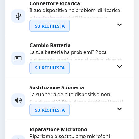
Connettore Ricarica
Richiedi Preventivo
Il tuo dispositivo ha problemi di ricarica
o trasferimento dati? Ripariamo o
WhatsApp
sostituiamo connettori di ricarica guasti,
SU RICHIESTA
rotti, allentati, danneggiati,...
Cambio Batteria
Richiedi Preventivo
La tua batteria ha problemi? Poca
autonomia, gonfia, non si carica, ricarica
WhatsApp
lenta o cicli di ricarica esauriti?
SU RICHIESTA
Sostituiamo la...
Sostituzione Suoneria
Richiedi Preventivo
La suoneria del tuo dispositivo non
funziona più? Risolviamo problemi legati
WhatsApp
a moduli audio difettosi con interventi
SU RICHIESTA
precisi e componenti...
Riparazione Microfono
Richiedi Preventivo
Ripariamo o sostituiamo microfoni