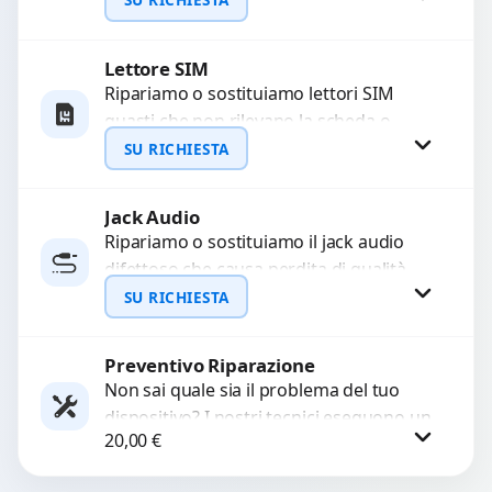
con ricambi...
Lettore SIM
Richiedi Preventivo
Ripariamo o sostituiamo lettori SIM
guasti che non rilevano la scheda o
WhatsApp
interrompono il segnale. Utilizziamo
SU RICHIESTA
ricambi testati e garantiti...
Jack Audio
Richiedi Preventivo
Ripariamo o sostituiamo il jack audio
difettoso che causa perdita di qualità
WhatsApp
sonora o impossibilità di collegare cuffie
SU RICHIESTA
e accessori....
Preventivo Riparazione
Richiedi Preventivo
Non sai quale sia il problema del tuo
dispositivo? I nostri tecnici eseguono un
WhatsApp
20,00
€
check-up completo con strumenti
avanzati per...