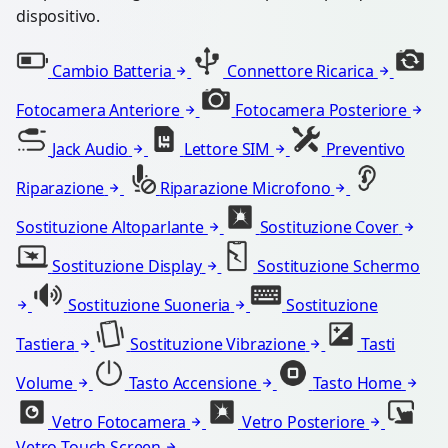
dispositivo.
Cambio Batteria
Connettore Ricarica
Fotocamera Anteriore
Fotocamera Posteriore
Jack Audio
Lettore SIM
Preventivo
Riparazione
Riparazione Microfono
Sostituzione Altoparlante
Sostituzione Cover
Sostituzione Display
Sostituzione Schermo
Sostituzione Suoneria
Sostituzione
Tastiera
Sostituzione Vibrazione
Tasti
Volume
Tasto Accensione
Tasto Home
Vetro Fotocamera
Vetro Posteriore
Vetro Touch Screen