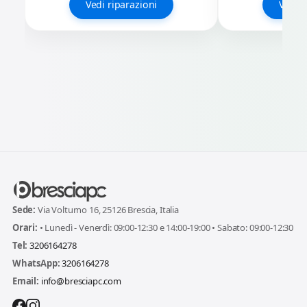
Vedi riparazioni
Vedi r
Sede:
Via Volturno 16, 25126 Brescia, Italia
Orari:
• Lunedì - Venerdì: 09:00-12:30 e 14:00-19:00 • Sabato: 09:00-12:30
Tel:
3206164278
WhatsApp:
3206164278
Email:
info@bresciapc.com