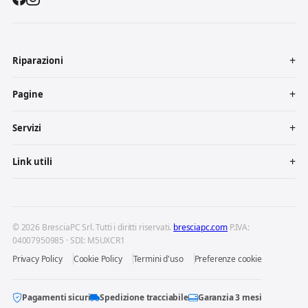
Riparazioni
Pagine
Servizi
Link utili
© 2026 BresciaPC Srl. Tutti i diritti riservati.
bresciapc.com
P.IVA:
04007950985 · SDI: M5UXCR1
Privacy Policy
Cookie Policy
Termini d'uso
Preferenze cookie
Pagamenti sicuri
Spedizione tracciabile
Garanzia 3 mesi