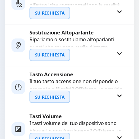
difettosi che compromettono la qualità
WhatsApp
audio delle registrazioni o delle
SU RICHIESTA
chiamate. Diagnosi accurata e ricambi
di...
Sostituzione Altoparlante
Richiedi Preventivo
Ripariamo o sostituiamo altoparlanti
guasti che causano audio distorto,
WhatsApp
basso o assente. Utilizziamo ricambi di
SU RICHIESTA
alta qualità garantiti per 3...
Tasto Accensione
Richiedi Preventivo
Il tuo tasto accensione non risponde o
presenta difficoltà? Offriamo un servizio
WhatsApp
professionale di riparazione o
SU RICHIESTA
sostituzione utilizzando componenti di...
Tasti Volume
Richiedi Preventivo
I tasti volume del tuo dispositivo sono
bloccati o non funzionano? Offriamo un
WhatsApp
servizio di riparazione o sostituzione
SU RICHIESTA