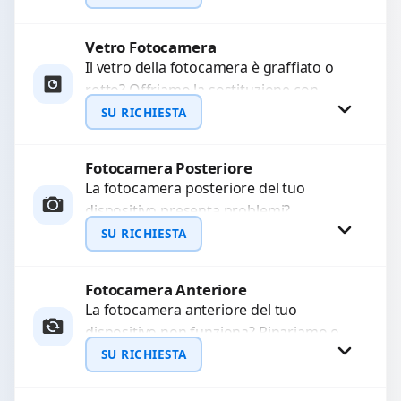
originale. Utilizziamo ricambi di alta
qualità...
Vetro Fotocamera
Richiedi Preventivo
Il vetro della fotocamera è graffiato o
rotto? Offriamo la sostituzione con
WhatsApp
ricambi di alta qualità garantiti per 3
SU RICHIESTA
mesi....
Fotocamera Posteriore
Richiedi Preventivo
La fotocamera posteriore del tuo
dispositivo presenta problemi?
WhatsApp
Interveniamo per risolvere guasti come
SU RICHIESTA
immagini sfocate, messa a fuoco non
funzionante,...
Fotocamera Anteriore
Richiedi Preventivo
La fotocamera anteriore del tuo
dispositivo non funziona? Ripariamo o
WhatsApp
sostituiamo fotocamere guaste con
SU RICHIESTA
problemi come immagini sfocate, messa
a...