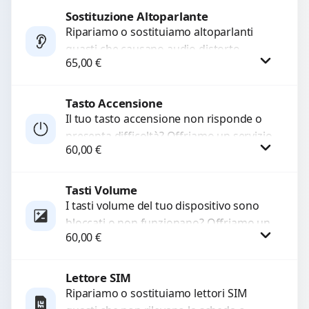
di...
Sostituzione Altoparlante
Procedi
Ripariamo o sostituiamo altoparlanti
guasti che causano audio distorto,
65,00
€
basso o assente. Utilizziamo ricambi di
alta qualità garantiti per 3...
Tasto Accensione
Procedi
Il tuo tasto accensione non risponde o
presenta difficoltà? Offriamo un servizio
60,00
€
professionale di riparazione o
sostituzione utilizzando componenti di...
Tasti Volume
Procedi
I tasti volume del tuo dispositivo sono
bloccati o non funzionano? Offriamo un
60,00
€
servizio di riparazione o sostituzione
con ricambi...
Lettore SIM
Procedi
Ripariamo o sostituiamo lettori SIM