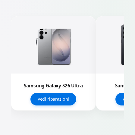
Samsung Galaxy S26 Ultra
Samsung
Vedi riparazioni
Vedi r