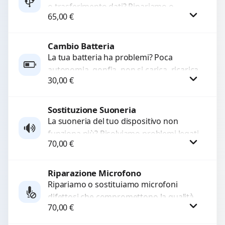
o trasferimento dati? Ripariamo o
65,00
€
sostituiamo connettori di ricarica guasti,
rotti, allentati, danneggiati,...
Cambio Batteria
Procedi
La tua batteria ha problemi? Poca
autonomia, gonfia, non si carica, ricarica
30,00
€
lenta o cicli di ricarica esauriti?
Sostituiamo la...
Sostituzione Suoneria
Procedi
La suoneria del tuo dispositivo non
funziona più? Risolviamo problemi legati
70,00
€
a moduli audio difettosi con interventi
precisi e componenti...
Riparazione Microfono
Procedi
Ripariamo o sostituiamo microfoni
difettosi che compromettono la qualità
70,00
€
audio delle registrazioni o delle
chiamate. Diagnosi accurata e ricambi