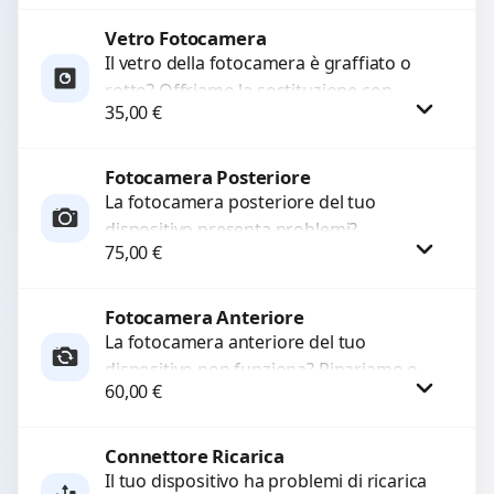
Sostituiamo schermi completi...
Vetro Fotocamera
Procedi
Il vetro della fotocamera è graffiato o
rotto? Offriamo la sostituzione con
35,00
€
ricambi di alta qualità garantiti per 3
mesi....
Fotocamera Posteriore
Procedi
La fotocamera posteriore del tuo
dispositivo presenta problemi?
75,00
€
Interveniamo per risolvere guasti come
immagini sfocate, messa a fuoco non
funzionante,...
Fotocamera Anteriore
Procedi
La fotocamera anteriore del tuo
dispositivo non funziona? Ripariamo o
60,00
€
sostituiamo fotocamere guaste con
problemi come immagini sfocate, messa
a...
Connettore Ricarica
Procedi
Il tuo dispositivo ha problemi di ricarica