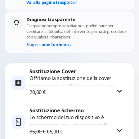
Vai alla pagina trasporto
Diagnosi trasparente
Eseguiamo sempre una diagnosi preliminare per
verificare la fattibilità dell'intervento prima di procedere
con qualsiasi riparazione.
Scopri come funziona
Sostituzione Cover
Offriamo la sostituzione della cover
danneggiata, graffiata o usurata con
20,00
€
ricambi di alta qualità e garantiti.
Ripristiniamo l’aspetto estetico e...
Sostituzione Schermo
Procedi
Lo schermo del tuo dispositivo è
danneggiato con vetro rotto, bolle,
Il prezzo originale era: 85,00 €.
Il prezzo attuale è: 65,00 €.
85,00
€
65,00
€
macchie, schermo nero o pixel morti?