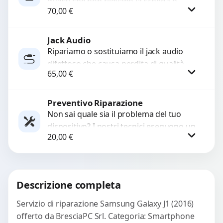
guasti che non rilevano la scheda o
70,00
€
interrompono il segnale. Utilizziamo
ricambi testati e garantiti...
Jack Audio
Procedi
Ripariamo o sostituiamo il jack audio
difettoso che causa perdita di qualità
65,00
€
sonora o impossibilità di collegare cuffie
e accessori....
Preventivo Riparazione
Procedi
Non sai quale sia il problema del tuo
dispositivo? I nostri tecnici eseguono un
20,00
€
check-up completo con strumenti
avanzati per...
Procedi
Descrizione completa
Servizio di riparazione Samsung Galaxy J1 (2016)
offerto da BresciaPC Srl. Categoria: Smartphone