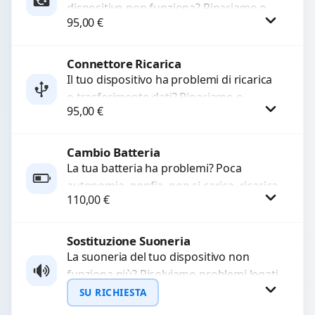
dispositivo non funziona? Ripariamo o
95,00
€
sostituiamo fotocamere guaste con
problemi come immagini sfocate, messa
a...
Connettore Ricarica
Procedi
Il tuo dispositivo ha problemi di ricarica
o trasferimento dati? Ripariamo o
95,00
€
sostituiamo connettori di ricarica guasti,
rotti, allentati, danneggiati,...
Cambio Batteria
Procedi
La tua batteria ha problemi? Poca
autonomia, gonfia, non si carica, ricarica
110,00
€
lenta o cicli di ricarica esauriti?
Sostituiamo la...
Sostituzione Suoneria
Procedi
La suoneria del tuo dispositivo non
funziona più? Risolviamo problemi legati
a moduli audio difettosi con interventi
SU RICHIESTA
precisi e componenti...