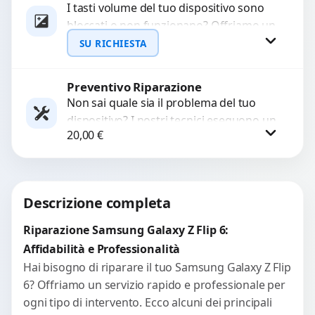
I tasti volume del tuo dispositivo sono
bloccati o non funzionano? Offriamo un
WhatsApp
servizio di riparazione o sostituzione
SU RICHIESTA
con ricambi...
Preventivo Riparazione
Richiedi Preventivo
Non sai quale sia il problema del tuo
dispositivo? I nostri tecnici eseguono un
WhatsApp
20,00
€
check-up completo con strumenti
avanzati per...
Procedi
Descrizione completa
Riparazione Samsung Galaxy Z Flip 6:
Affidabilità e Professionalità
Hai bisogno di riparare il tuo Samsung Galaxy Z Flip
6? Offriamo un servizio rapido e professionale per
ogni tipo di intervento. Ecco alcuni dei principali