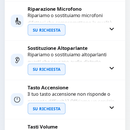
Riparazione Microfono
Richiedi Preventivo
Ripariamo o sostituiamo microfoni
difettosi che compromettono la qualità
WhatsApp
audio delle registrazioni o delle
SU RICHIESTA
chiamate. Diagnosi accurata e ricambi
di...
Sostituzione Altoparlante
Richiedi Preventivo
Ripariamo o sostituiamo altoparlanti
guasti che causano audio distorto,
WhatsApp
basso o assente. Utilizziamo ricambi di
SU RICHIESTA
alta qualità garantiti per 3...
Tasto Accensione
Richiedi Preventivo
Il tuo tasto accensione non risponde o
presenta difficoltà? Offriamo un servizio
WhatsApp
professionale di riparazione o
SU RICHIESTA
sostituzione utilizzando componenti di...
Tasti Volume
Richiedi Preventivo