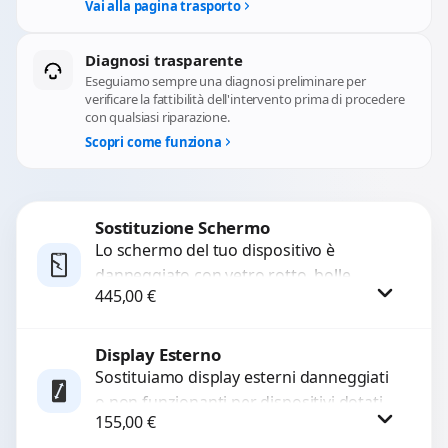
Vai alla pagina trasporto
Diagnosi trasparente
Eseguiamo sempre una diagnosi preliminare per
verificare la fattibilità dell'intervento prima di procedere
con qualsiasi riparazione.
Scopri come funziona
Sostituzione Schermo
Lo schermo del tuo dispositivo è
danneggiato con vetro rotto, bolle,
445,00
€
macchie, schermo nero o pixel morti?
Sostituiamo schermi completi...
Display Esterno
Procedi
Sostituiamo display esterni danneggiati
o non funzionanti per dispositivi dotati
155,00
€
di secondo display esterno con ricambi