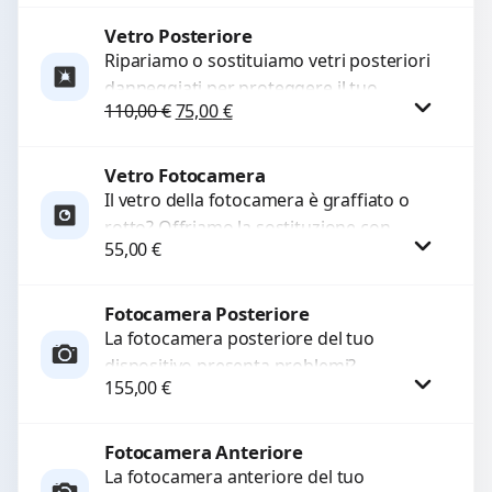
compatibili di alta qualità,...
Vetro Posteriore
Procedi
Ripariamo o sostituiamo vetri posteriori
danneggiati per proteggere il tuo
Il prezzo originale era: 110,00 €.
Il prezzo attuale è: 75,00 €.
110,00
€
75,00
€
dispositivo e ripristinare l’estetica
originale. Utilizziamo ricambi di alta
qualità...
Vetro Fotocamera
Procedi
Il vetro della fotocamera è graffiato o
rotto? Offriamo la sostituzione con
55,00
€
ricambi di alta qualità garantiti per 3
mesi....
Fotocamera Posteriore
Procedi
La fotocamera posteriore del tuo
dispositivo presenta problemi?
155,00
€
Interveniamo per risolvere guasti come
immagini sfocate, messa a fuoco non
funzionante,...
Fotocamera Anteriore
Procedi
La fotocamera anteriore del tuo