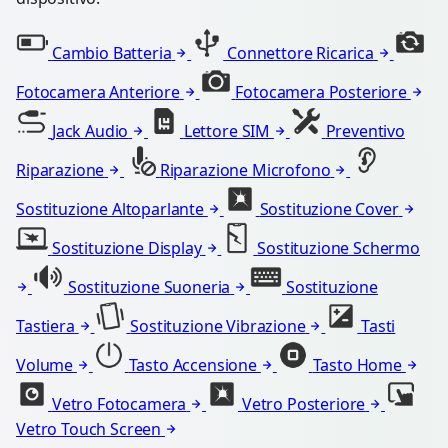
Cambio Batteria
Connettore Ricarica
Fotocamera Anteriore
Fotocamera Posteriore
Jack Audio
Lettore SIM
Preventivo
Riparazione
Riparazione Microfono
Sostituzione Altoparlante
Sostituzione Cover
Sostituzione Display
Sostituzione Schermo
Sostituzione Suoneria
Sostituzione
Tastiera
Sostituzione Vibrazione
Tasti
Volume
Tasto Accensione
Tasto Home
Vetro Fotocamera
Vetro Posteriore
Vetro Touch Screen