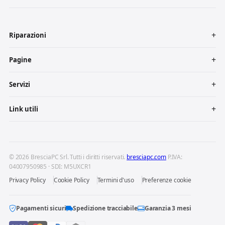
Riparazioni
Pagine
Servizi
Link utili
© 2026 BresciaPC Srl. Tutti i diritti riservati.
bresciapc.com
P.IVA:
04007950985 · SDI: M5UXCR1
Privacy Policy
Cookie Policy
Termini d'uso
Preferenze cookie
Pagamenti sicuri
Spedizione tracciabile
Garanzia 3 mesi