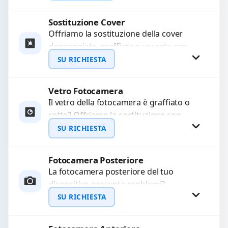
Sostituiamo schermi completi...
Sostituzione Cover
Richiedi Preventivo
Offriamo la sostituzione della cover
danneggiata, graffiata o usurata con
WhatsApp
ricambi di alta qualità e garantiti.
SU RICHIESTA
Ripristiniamo l’aspetto estetico e...
Vetro Fotocamera
Richiedi Preventivo
Il vetro della fotocamera è graffiato o
rotto? Offriamo la sostituzione con
WhatsApp
ricambi di alta qualità garantiti per 3
SU RICHIESTA
mesi....
Fotocamera Posteriore
Richiedi Preventivo
La fotocamera posteriore del tuo
dispositivo presenta problemi?
WhatsApp
Interveniamo per risolvere guasti come
SU RICHIESTA
immagini sfocate, messa a fuoco non
funzionante,...