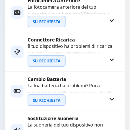
Fotocamera Anteriore
Richiedi Preventivo
La fotocamera anteriore del tuo
dispositivo non funziona? Ripariamo o
WhatsApp
sostituiamo fotocamere guaste con
SU RICHIESTA
problemi come immagini sfocate, messa
a...
Connettore Ricarica
Richiedi Preventivo
Il tuo dispositivo ha problemi di ricarica
o trasferimento dati? Ripariamo o
WhatsApp
sostituiamo connettori di ricarica guasti,
SU RICHIESTA
rotti, allentati, danneggiati,...
Cambio Batteria
Richiedi Preventivo
La tua batteria ha problemi? Poca
autonomia, gonfia, non si carica, ricarica
WhatsApp
lenta o cicli di ricarica esauriti?
SU RICHIESTA
Sostituiamo la...
Sostituzione Suoneria
Richiedi Preventivo
La suoneria del tuo dispositivo non