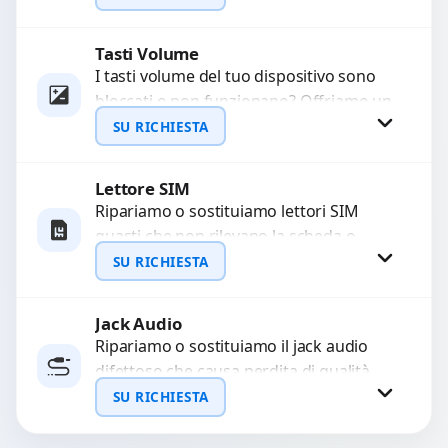
sostituzione utilizzando componenti di...
Tasti Volume
Richiedi Preventivo
I tasti volume del tuo dispositivo sono
bloccati o non funzionano? Offriamo un
WhatsApp
servizio di riparazione o sostituzione
SU RICHIESTA
con ricambi...
Lettore SIM
Richiedi Preventivo
Ripariamo o sostituiamo lettori SIM
guasti che non rilevano la scheda o
WhatsApp
interrompono il segnale. Utilizziamo
SU RICHIESTA
ricambi testati e garantiti...
Jack Audio
Richiedi Preventivo
Ripariamo o sostituiamo il jack audio
difettoso che causa perdita di qualità
WhatsApp
sonora o impossibilità di collegare cuffie
SU RICHIESTA
e accessori....