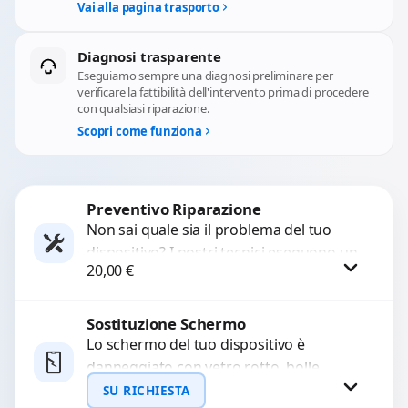
Vai alla pagina trasporto
Diagnosi trasparente
Eseguiamo sempre una diagnosi preliminare per
verificare la fattibilità dell'intervento prima di procedere
con qualsiasi riparazione.
Scopri come funziona
Preventivo Riparazione
Non sai quale sia il problema del tuo
dispositivo? I nostri tecnici eseguono un
20,00
€
check-up completo con strumenti
avanzati per...
Sostituzione Schermo
Procedi
Lo schermo del tuo dispositivo è
danneggiato con vetro rotto, bolle,
macchie, schermo nero o pixel morti?
SU RICHIESTA