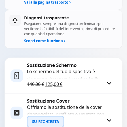
Vai alla pagina trasporto
Diagnosi trasparente
Eseguiamo sempre una diagnosi preliminare per
verificare la fattibilità dell'intervento prima di procedere
con qualsiasi riparazione.
Scopri come funziona
Sostituzione Schermo
Lo schermo del tuo dispositivo è
danneggiato con vetro rotto, bolle,
Il prezzo originale era: 140,00 €.
Il prezzo attuale è: 125,00 €.
140,00
€
125,00
€
macchie, schermo nero o pixel morti?
Sostituiamo schermi completi...
Sostituzione Cover
Procedi
Offriamo la sostituzione della cover
danneggiata, graffiata o usurata con
ricambi di alta qualità e garantiti.
SU RICHIESTA