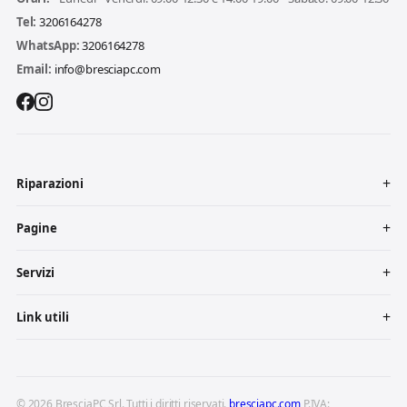
Tel:
3206164278
WhatsApp:
3206164278
Email:
info@bresciapc.com
Riparazioni
Pagine
Servizi
Link utili
© 2026 BresciaPC Srl. Tutti i diritti riservati.
bresciapc.com
P.IVA: