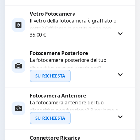
Ripristiniamo l’aspetto estetico e...
Vetro Fotocamera
Richiedi Preventivo
Il vetro della fotocamera è graffiato o
rotto? Offriamo la sostituzione con
WhatsApp
35,00
€
ricambi di alta qualità garantiti per 3
mesi....
Fotocamera Posteriore
Procedi
La fotocamera posteriore del tuo
dispositivo presenta problemi?
Interveniamo per risolvere guasti come
SU RICHIESTA
immagini sfocate, messa a fuoco non
funzionante,...
Fotocamera Anteriore
Richiedi Preventivo
La fotocamera anteriore del tuo
dispositivo non funziona? Ripariamo o
WhatsApp
sostituiamo fotocamere guaste con
SU RICHIESTA
problemi come immagini sfocate, messa
a...
Connettore Ricarica
Richiedi Preventivo