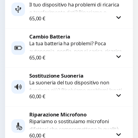
Il tuo dispositivo ha problemi di ricarica
o trasferimento dati? Ripariamo o
WhatsApp
65,00
€
sostituiamo connettori di ricarica guasti,
rotti, allentati, danneggiati,...
Cambio Batteria
Procedi
La tua batteria ha problemi? Poca
autonomia, gonfia, non si carica, ricarica
65,00
€
lenta o cicli di ricarica esauriti?
Sostituiamo la...
Sostituzione Suoneria
Procedi
La suoneria del tuo dispositivo non
funziona più? Risolviamo problemi legati
60,00
€
a moduli audio difettosi con interventi
precisi e componenti...
Riparazione Microfono
Procedi
Ripariamo o sostituiamo microfoni
difettosi che compromettono la qualità
60,00
€
audio delle registrazioni o delle