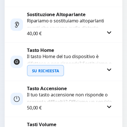
chiamate. Diagnosi accurata e ricambi
di...
Sostituzione Altoparlante
Procedi
Ripariamo o sostituiamo altoparlanti
guasti che causano audio distorto,
40,00
€
basso o assente. Utilizziamo ricambi di
alta qualità garantiti per 3...
Tasto Home
Procedi
Il tasto Home del tuo dispositivo è
difettoso o non risponde? Sostituiamo o
ripariamo il modulo con componenti di
SU RICHIESTA
alta...
Tasto Accensione
Richiedi Preventivo
Il tuo tasto accensione non risponde o
presenta difficoltà? Offriamo un servizio
WhatsApp
50,00
€
professionale di riparazione o
sostituzione utilizzando componenti di...
Tasti Volume
Procedi