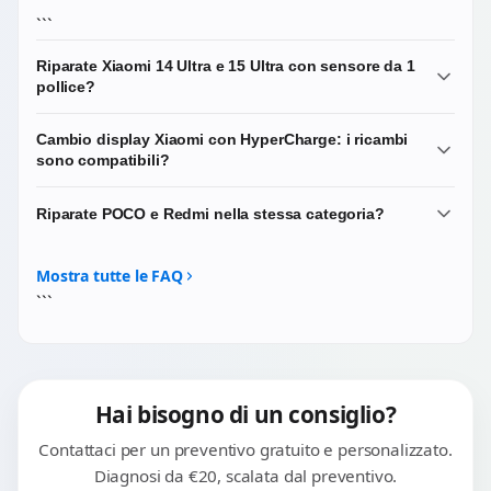
```
Riparate Xiaomi 14 Ultra e 15 Ultra con sensore da 1
pollice?
Sì, lavoriamo regolarmente sui top di gamma Xiaomi delle
Cambio display Xiaomi con HyperCharge: i ricambi
ultime generazioni. Le serie Ultra hanno sensori
sono compatibili?
fotografici di grandi dimensioni e moduli ottici Leica
complessi: in caso di danno a una delle fotocamere
Sì. I display di massima qualità che utilizziamo sono
Riparate POCO e Redmi nella stessa categoria?
effettuiamo la sostituzione completa del modulo
compatibili con i protocolli di ricarica HyperCharge e
coinvolto.
mantengono inalterate le prestazioni del dispositivo.
No, abbiamo categorie dedicate. POCO e Redmi sono
sub-brand del gruppo Xiaomi ma con architetture e
Mostra tutte le FAQ
ricambi spesso diversi: vai nelle rispettive sezioni del sito.
```
Hai bisogno di un consiglio?
Contattaci per un preventivo gratuito e personalizzato.
Diagnosi da €20, scalata dal preventivo.