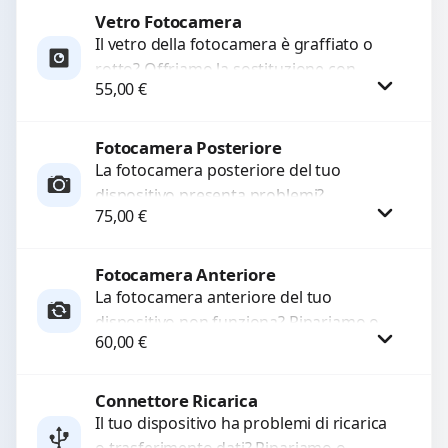
Vetro Fotocamera
Procedi
Il vetro della fotocamera è graffiato o
rotto? Offriamo la sostituzione con
55,00
€
ricambi di alta qualità garantiti per 3
mesi....
Fotocamera Posteriore
Procedi
La fotocamera posteriore del tuo
dispositivo presenta problemi?
75,00
€
Interveniamo per risolvere guasti come
immagini sfocate, messa a fuoco non
funzionante,...
Fotocamera Anteriore
Procedi
La fotocamera anteriore del tuo
dispositivo non funziona? Ripariamo o
60,00
€
sostituiamo fotocamere guaste con
problemi come immagini sfocate, messa
a...
Connettore Ricarica
Procedi
Il tuo dispositivo ha problemi di ricarica
o trasferimento dati? Ripariamo o