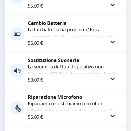
55,00
€
sostituiamo connettori di ricarica guasti,
rotti, allentati, danneggiati,...
Cambio Batteria
Procedi
La tua batteria ha problemi? Poca
autonomia, gonfia, non si carica, ricarica
55,00
€
lenta o cicli di ricarica esauriti?
Sostituiamo la...
Sostituzione Suoneria
Procedi
La suoneria del tuo dispositivo non
funziona più? Risolviamo problemi legati
50,00
€
a moduli audio difettosi con interventi
precisi e componenti...
Riparazione Microfono
Procedi
Ripariamo o sostituiamo microfoni
difettosi che compromettono la qualità
55,00
€
audio delle registrazioni o delle
chiamate. Diagnosi accurata e ricambi