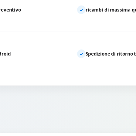
preventivo
ricambi di massima qua
✓
droid
Spedizione di ritorno 
✓