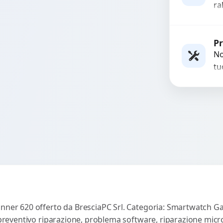
ra
di
ra
ot
Pr
No
tu
es
co
nner 620 offerto da BresciaPC Srl. Categoria: Smartwatch Gar
, preventivo riparazione, problema software, riparazione micr