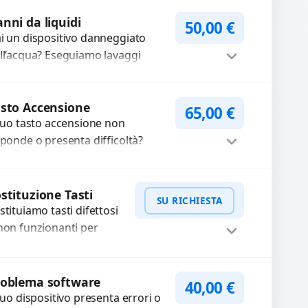
dio delle registrazioni o
WhatsApp
iedi Preventivo
lle chiamate. Diagnosi
nni da liquidi
50,00
€
curata e ricambi di...
i un dispositivo danneggiato
ll’acqua? Eseguiamo lavaggi
imici e pulizia agli ultrasuoni per
muovere ossidazioni, ripristinare
Procedi
circuiti e recuperare...
sto Accensione
65,00
€
 tuo tasto accensione non
sponde o presenta difficoltà?
friamo un servizio
ofessionale di riparazione o
Procedi
stituzione utilizzando
stituzione Tasti
SU RICHIESTA
mponenti di...
stituiamo tasti difettosi
non funzionanti per
rantire un utilizzo fluido
l dispositivo. Utilizziamo
WhatsApp
iedi Preventivo
cambi di alta qualità
roblema software
40,00
€
rantiti per...
 tuo dispositivo presenta errori o