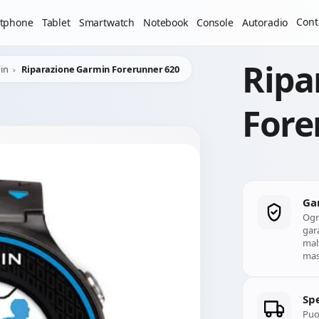
Il laboratorio resterà chiuso per ferie dal 29/06/2026 al 05
Cont
tphone
Tablet
Smartwatch
Notebook
Console
Autoradio
Ripa
in
Riparazione Garmin Forerunner 620
Fore
Ga
Ogn
gara
mal
mass
Spe
Puoi