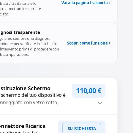
Vai alla pagina trasporto
siasi città italiana e lo
ituiamo tramite corriere
ciato.
agnosi trasparente
guiamo sempre una diagnosi
Scopri come funziona
iminare per verificare la fattibilità
l'intervento prima di procedere con
siasi riparazione.
stituzione Schermo
110,00
€
 schermo del tuo dispositivo è
nneggiato con vetro rotto,
lle, macchie, schermo nero o
xel morti? Sostituiamo schermi
Procedi
mpleti...
nnettore Ricarica
SU RICHIESTA
 tuo dispositivo ha