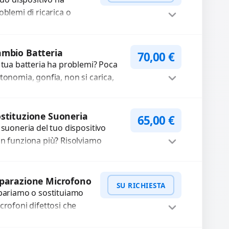
oblemi di ricarica o
asferimento dati?
pariamo o sostituiamo
WhatsApp
iedi Preventivo
nnettori di ricarica
mbio Batteria
70,00
€
sti, rotti, allentati,
 tua batteria ha problemi? Poca
nneggiati,...
tonomia, gonfia, non si carica,
carica lenta o cicli di ricarica
auriti? Sostituiamo la...
Procedi
stituzione Suoneria
65,00
€
 suoneria del tuo dispositivo
n funziona più? Risolviamo
oblemi legati a moduli audio
fettosi con interventi precisi e
Procedi
mponenti...
parazione Microfono
SU RICHIESTA
pariamo o sostituiamo
crofoni difettosi che
mpromettono la qualità