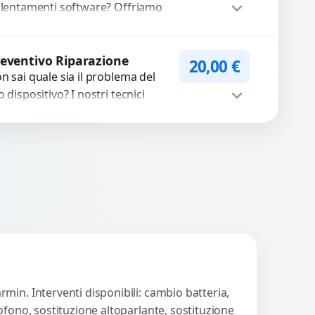
llentamenti software? Offriamo
agnosi approfondite e soluzioni
pide per ripristinare prestazioni
Procedi
timali. Risolviamo problemi...
eventivo Riparazione
20,00
€
n sai quale sia il problema del
o dispositivo? I nostri tecnici
eguono un check-up completo
n strumenti avanzati per...
Procedi
min. Interventi disponibili: cambio batteria,
ofono, sostituzione altoparlante, sostituzione