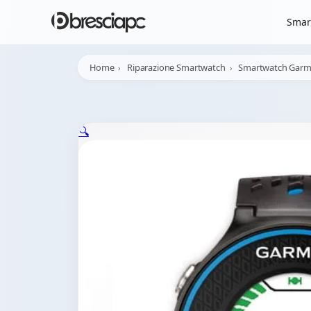
☀️
Chiusura Estiva - 
Smar
Home
Riparazione Smartwatch
Smartwatch Garm
🔍