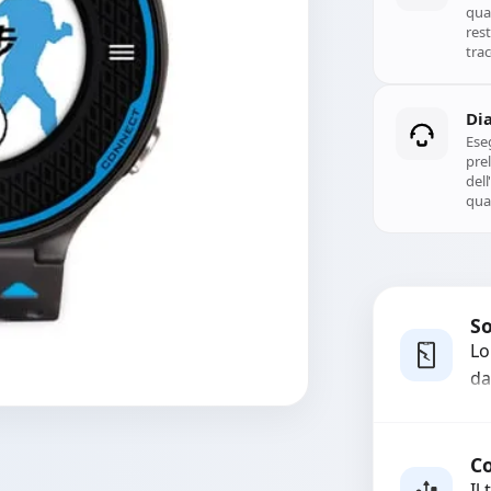
qual
rest
trac
Di
Ese
prel
del
qual
So
Lo
da
bo
pi
co
Co
Il