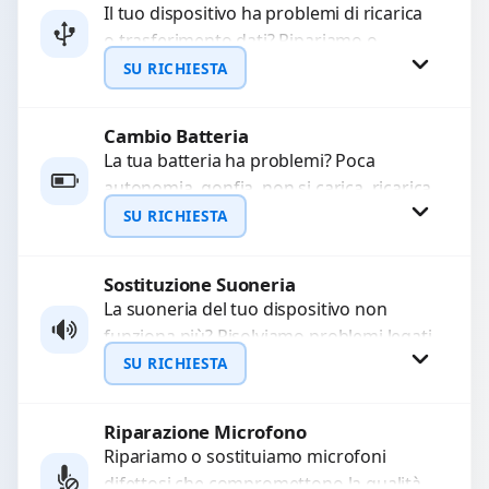
Il tuo dispositivo ha problemi di ricarica
o trasferimento dati? Ripariamo o
WhatsApp
sostituiamo connettori di ricarica guasti,
SU RICHIESTA
rotti, allentati, danneggiati,...
Cambio Batteria
Richiedi Preventivo
La tua batteria ha problemi? Poca
autonomia, gonfia, non si carica, ricarica
WhatsApp
lenta o cicli di ricarica esauriti?
SU RICHIESTA
Sostituiamo la...
Sostituzione Suoneria
Richiedi Preventivo
La suoneria del tuo dispositivo non
funziona più? Risolviamo problemi legati
WhatsApp
a moduli audio difettosi con interventi
SU RICHIESTA
precisi e componenti...
Riparazione Microfono
Richiedi Preventivo
Ripariamo o sostituiamo microfoni
difettosi che compromettono la qualità