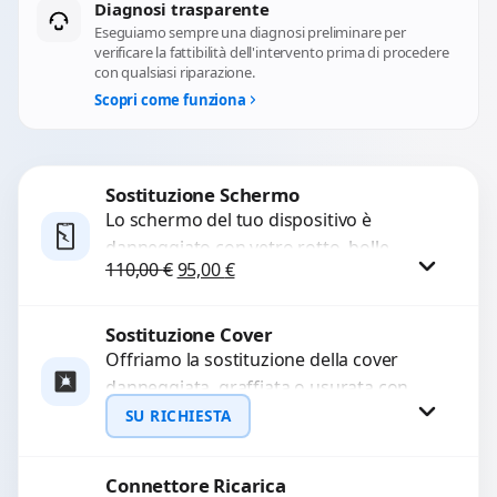
Diagnosi trasparente
Eseguiamo sempre una diagnosi preliminare per
verificare la fattibilità dell'intervento prima di procedere
con qualsiasi riparazione.
Scopri come funziona
Sostituzione Schermo
Lo schermo del tuo dispositivo è
danneggiato con vetro rotto, bolle,
Il prezzo originale era: 110,00 €.
Il prezzo attuale è: 95,00 €.
110,00
€
95,00
€
macchie, schermo nero o pixel morti?
Sostituiamo schermi completi...
Sostituzione Cover
Procedi
Offriamo la sostituzione della cover
danneggiata, graffiata o usurata con
ricambi di alta qualità e garantiti.
SU RICHIESTA
Ripristiniamo l’aspetto estetico e...
Connettore Ricarica
Richiedi Preventivo