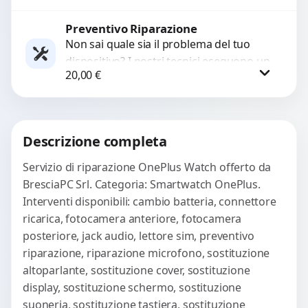
con ricambi...
Preventivo Riparazione
Richiedi Preventivo
Non sai quale sia il problema del tuo
dispositivo? I nostri tecnici eseguono un
WhatsApp
20,00
€
check-up completo con strumenti
avanzati per...
Procedi
Descrizione completa
Servizio di riparazione OnePlus Watch offerto da
BresciaPC Srl. Categoria: Smartwatch OnePlus.
Interventi disponibili: cambio batteria, connettore
ricarica, fotocamera anteriore, fotocamera
posteriore, jack audio, lettore sim, preventivo
riparazione, riparazione microfono, sostituzione
altoparlante, sostituzione cover, sostituzione
display, sostituzione schermo, sostituzione
suoneria, sostituzione tastiera, sostituzione