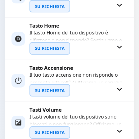
WhatsApp
audio delle registrazioni o delle
SU RICHIESTA
chiamate. Diagnosi accurata e ricambi
di...
Tasto Home
Richiedi Preventivo
Il tasto Home del tuo dispositivo è
difettoso o non risponde? Sostituiamo o
WhatsApp
ripariamo il modulo con componenti di
SU RICHIESTA
alta...
Tasto Accensione
Richiedi Preventivo
Il tuo tasto accensione non risponde o
presenta difficoltà? Offriamo un servizio
WhatsApp
professionale di riparazione o
SU RICHIESTA
sostituzione utilizzando componenti di...
Tasti Volume
Richiedi Preventivo
I tasti volume del tuo dispositivo sono
bloccati o non funzionano? Offriamo un
WhatsApp
servizio di riparazione o sostituzione
SU RICHIESTA