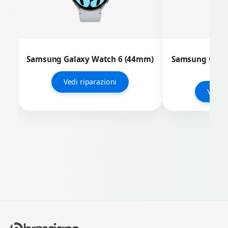
Samsung Galaxy Watch 6 (44mm)
Samsung Galax
(
Vedi riparazioni
Vedi r