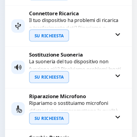
Ripristiniamo l’aspetto estetico e...
Connettore Ricarica
Richiedi Preventivo
Il tuo dispositivo ha problemi di ricarica
o trasferimento dati? Ripariamo o
WhatsApp
sostituiamo connettori di ricarica guasti,
SU RICHIESTA
rotti, allentati, danneggiati,...
Sostituzione Suoneria
Richiedi Preventivo
La suoneria del tuo dispositivo non
funziona più? Risolviamo problemi legati
WhatsApp
a moduli audio difettosi con interventi
SU RICHIESTA
precisi e componenti...
Riparazione Microfono
Richiedi Preventivo
Ripariamo o sostituiamo microfoni
difettosi che compromettono la qualità
WhatsApp
audio delle registrazioni o delle
SU RICHIESTA
chiamate. Diagnosi accurata e ricambi
di...