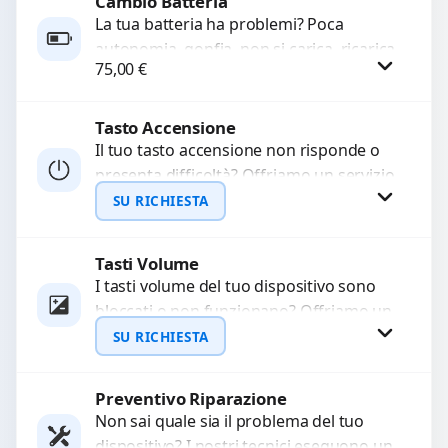
Cambio Batteria
Richiedi Preventivo
La tua batteria ha problemi? Poca
autonomia, gonfia, non si carica, ricarica
WhatsApp
75,00
€
lenta o cicli di ricarica esauriti?
Sostituiamo la...
Tasto Accensione
Procedi
Il tuo tasto accensione non risponde o
presenta difficoltà? Offriamo un servizio
professionale di riparazione o
SU RICHIESTA
sostituzione utilizzando componenti di...
Tasti Volume
Richiedi Preventivo
I tasti volume del tuo dispositivo sono
bloccati o non funzionano? Offriamo un
WhatsApp
servizio di riparazione o sostituzione
SU RICHIESTA
con ricambi...
Preventivo Riparazione
Richiedi Preventivo
Non sai quale sia il problema del tuo
dispositivo? I nostri tecnici eseguono un