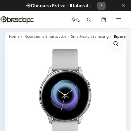
×
☀️
Chiusura Estiva - Il laboratorio resterà chiuso per ferie dal 29/06/2026 al 05/07/2026 compresi.
Home
Riparazione Smartwatch
Smartwatch Samsung
Riparazi