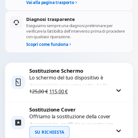
Vai alla pagina trasporto
Diagnosi trasparente
Eseguiamo sempre una diagnosi preliminare per
verificare la fattibilità dell'intervento prima di procedere
con qualsiasi riparazione.
Scopri come funziona
Sostituzione Schermo
Lo schermo del tuo dispositivo è
danneggiato con vetro rotto, bolle,
Il prezzo originale era: 125,00 €.
Il prezzo attuale è: 115,00 €.
125,00
€
115,00
€
macchie, schermo nero o pixel morti?
Sostituiamo schermi completi...
Sostituzione Cover
Procedi
Offriamo la sostituzione della cover
danneggiata, graffiata o usurata con
ricambi di alta qualità e garantiti.
SU RICHIESTA