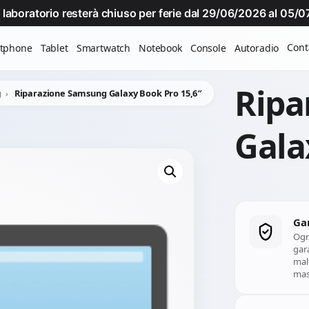
Il laboratorio resterà chiuso per ferie dal 29/06/2026 al 05
Cont
tphone
Tablet
Smartwatch
Notebook
Console
Autoradio
Ripa
g
Riparazione Samsung Galaxy Book Pro 15,6″
Gala
Ga
Ogn
gara
mal
mass