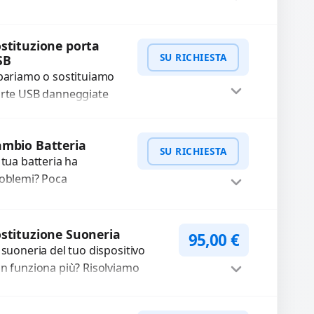
pariamo o sostituiamo
nnettori di ricarica guasti,
Procedi
stituzione porta
tti, allentati, danneggiati,...
SU RICHIESTA
SB
pariamo o sostituiamo
rte USB danneggiate
e non trasmettono dati
non caricano.
WhatsApp
iedi Preventivo
mbio Batteria
ilizziamo ricambi di alta
SU RICHIESTA
 tua batteria ha
alità garantiti per...
oblemi? Poca
tonomia, gonfia, non si
rica, ricarica lenta o cicli
WhatsApp
iedi Preventivo
 ricarica esauriti?
stituzione Suoneria
95,00
€
stituiamo la...
 suoneria del tuo dispositivo
n funziona più? Risolviamo
oblemi legati a moduli audio
fettosi con interventi precisi e
Procedi