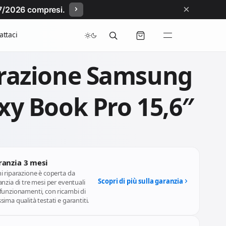
×
/07/2026 compresi.
attaci
razione Samsung
xy Book Pro 15,6″
ranzia 3 mesi
i riparazione è coperta da
Scopri di più sulla garanzia
nzia di tre mesi per eventuali
funzionamenti, con ricambi di
ima qualità testati e garantiti.