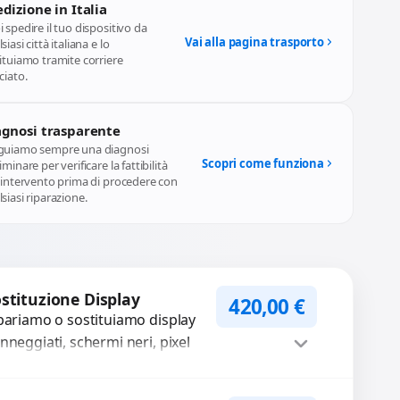
dizione in Italia
 spedire il tuo dispositivo da
Vai alla pagina trasporto
siasi città italiana e lo
ituiamo tramite corriere
ciato.
agnosi trasparente
guiamo sempre una diagnosi
Scopri come funziona
iminare per verificare la fattibilità
l'intervento prima di procedere con
siasi riparazione.
stituzione Display
420,00
€
pariamo o sostituiamo display
nneggiati, schermi neri, pixel
rti, righe sullo schermo, vetro
crinato, LCD rotto, aloni o
Procedi