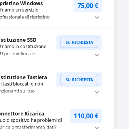
ori sbiaditi,...
pristino Windows
75,00
€
friamo un servizio
ofessionale di ripristino
ndows per risolvere problemi di
stema, lentezza o errori.
Procedi
nfiguriamo il sistema per
stituzione SSD
SU RICHIESTA
rantire...
friamo la sostituzione
D per migliorare
locità e affidabilità del
o dispositivo. In caso di
WhatsApp
iedi Preventivo
lfunzionamento,
stituzione Tastiera
SU RICHIESTA
cuperiamo i dati
i tasti bloccati o non
portanti...
nzionanti sul tuo
tebook? Offriamo la
stituzione completa
WhatsApp
iedi Preventivo
lla tastiera con ricambi
nnettore Ricarica
110,00
€
alta qualità...
 tuo dispositivo ha problemi di
carica o trasferimento dati?