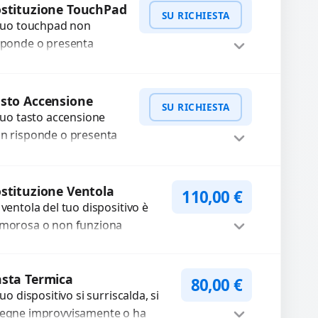
mponenti...
stituzione TouchPad
SU RICHIESTA
 tuo touchpad non
sponde o presenta
lfunzionamenti?
friamo un servizio di
WhatsApp
iedi Preventivo
stituzione professionale
sto Accensione
SU RICHIESTA
ilizzando ricambi di alta
 tuo tasto accensione
alità garantiti...
n risponde o presenta
fficoltà? Offriamo un
rvizio professionale di
WhatsApp
iedi Preventivo
parazione o sostituzione
stituzione Ventola
110,00
€
ilizzando componenti
 ventola del tuo dispositivo è
..
morosa o non funziona
rrettamente? Offriamo la
stituzione con componenti di
Procedi
ta qualità garantiti...
sta Termica
80,00
€
 tuo dispositivo si surriscalda, si
egne improvvisamente o ha