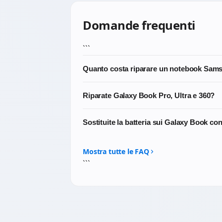
Domande frequenti
```
Quanto costa riparare un notebook Sam
Dipende dal guasto. La diagnosi costa €20
Riparate Galaxy Book Pro, Ultra e 360?
€65-€130 ricambi inclusi. Sui Galaxy Book 4
gratuito prima di intervenire, garanzia 3 m
Sì, tutte le linee Samsung notebook: Galaxy
Sostituite la batteria sui Galaxy Book con
Book Flex, Notebook 9, ATIV e Chromebook
Sì, anche sui Galaxy Book Pro, Galaxy Book 
Samsung quando reperibili o compatibili p
Mostra tutte le FAQ
```