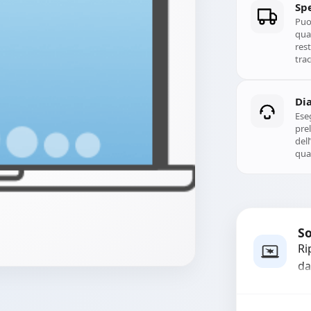
Spe
Puoi
qual
rest
trac
Di
Ese
prel
del
qual
So
Ri
da
mo
in