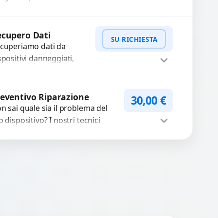
estazioni rallentate a causa di
lvere o pasta termica usurata?...
Procedi
cupero Dati
SU RICHIESTA
cuperiamo dati da
spositivi danneggiati,
tti, guasti o mal
nzionanti. Utilizziamo
WhatsApp
iedi Preventivo
rumenti avanzati per
eventivo Riparazione
30,00
€
cuperare file importanti
n sai quale sia il problema del
caso di...
o dispositivo? I nostri tecnici
eguono un check-up completo
n strumenti avanzati per...
Procedi