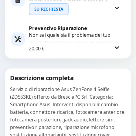
guasti che non rilevano la scheda o
interrompono il segnale. Utilizziamo
SU RICHIESTA
ricambi testati e garantiti...
Preventivo Riparazione
Richiedi Preventivo
Non sai quale sia il problema del tuo
dispositivo? I nostri tecnici eseguono un
WhatsApp
20,00
€
check-up completo con strumenti
avanzati per...
Procedi
Descrizione completa
Servizio di riparazione Asus ZenFone 4 Selfie
(ZD553KL) offerto da BresciaPC Srl. Categoria:
Smartphone Asus. Interventi disponibili: cambio
batteria, connettore ricarica, fotocamera anteriore,
fotocamera posteriore, jack audio, lettore sim,
preventivo riparazione, riparazione microfono,
sostituzione altoparlante, sostituzione cover,