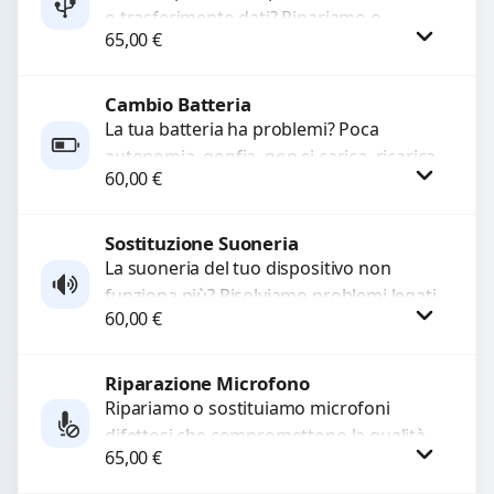
o trasferimento dati? Ripariamo o
65,00
€
sostituiamo connettori di ricarica guasti,
rotti, allentati, danneggiati,...
Cambio Batteria
Procedi
La tua batteria ha problemi? Poca
autonomia, gonfia, non si carica, ricarica
60,00
€
lenta o cicli di ricarica esauriti?
Sostituiamo la...
Sostituzione Suoneria
Procedi
La suoneria del tuo dispositivo non
funziona più? Risolviamo problemi legati
60,00
€
a moduli audio difettosi con interventi
precisi e componenti...
Riparazione Microfono
Procedi
Ripariamo o sostituiamo microfoni
difettosi che compromettono la qualità
65,00
€
audio delle registrazioni o delle
chiamate. Diagnosi accurata e ricambi