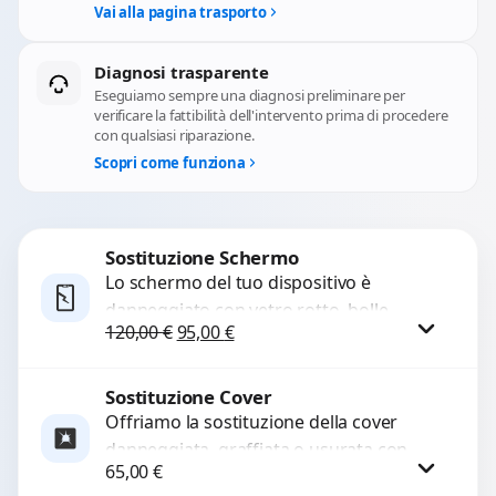
Vai alla pagina trasporto
Diagnosi trasparente
Eseguiamo sempre una diagnosi preliminare per
verificare la fattibilità dell'intervento prima di procedere
con qualsiasi riparazione.
Scopri come funziona
Sostituzione Schermo
Lo schermo del tuo dispositivo è
danneggiato con vetro rotto, bolle,
Il prezzo originale era: 120,00 €.
Il prezzo attuale è: 95,00 €.
120,00
€
95,00
€
macchie, schermo nero o pixel morti?
Sostituiamo schermi completi...
Sostituzione Cover
Procedi
Offriamo la sostituzione della cover
danneggiata, graffiata o usurata con
65,00
€
ricambi di alta qualità e garantiti.