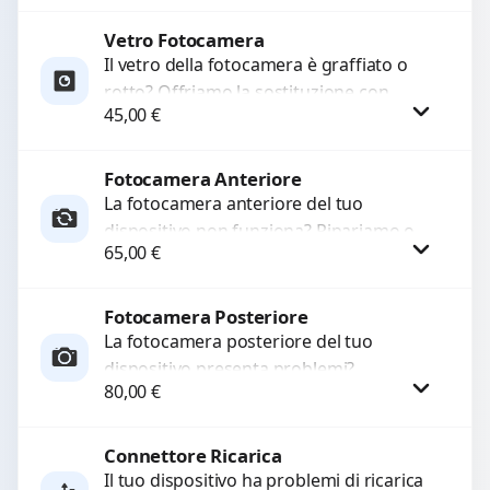
Ripristiniamo l’aspetto estetico e...
Vetro Fotocamera
Procedi
Il vetro della fotocamera è graffiato o
rotto? Offriamo la sostituzione con
45,00
€
ricambi di alta qualità garantiti per 3
mesi....
Fotocamera Anteriore
Procedi
La fotocamera anteriore del tuo
dispositivo non funziona? Ripariamo o
65,00
€
sostituiamo fotocamere guaste con
problemi come immagini sfocate, messa
a...
Fotocamera Posteriore
Procedi
La fotocamera posteriore del tuo
dispositivo presenta problemi?
80,00
€
Interveniamo per risolvere guasti come
immagini sfocate, messa a fuoco non
funzionante,...
Connettore Ricarica
Procedi
Il tuo dispositivo ha problemi di ricarica