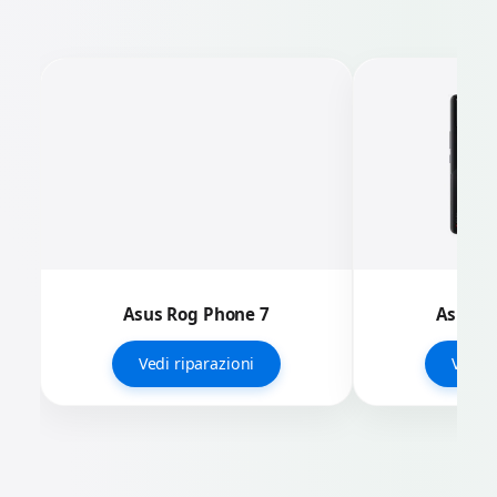
Asus Rog Phone 7
Asus R
Vedi riparazioni
Vedi r