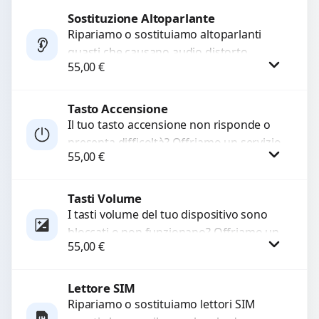
di...
Sostituzione Altoparlante
Procedi
Ripariamo o sostituiamo altoparlanti
guasti che causano audio distorto,
55,00
€
basso o assente. Utilizziamo ricambi di
alta qualità garantiti per 3...
Tasto Accensione
Procedi
Il tuo tasto accensione non risponde o
presenta difficoltà? Offriamo un servizio
55,00
€
professionale di riparazione o
sostituzione utilizzando componenti di...
Tasti Volume
Procedi
I tasti volume del tuo dispositivo sono
bloccati o non funzionano? Offriamo un
55,00
€
servizio di riparazione o sostituzione
con ricambi...
Lettore SIM
Procedi
Ripariamo o sostituiamo lettori SIM