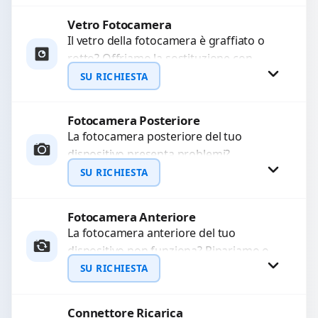
Ripristiniamo l’aspetto estetico e...
Vetro Fotocamera
Procedi
Il vetro della fotocamera è graffiato o
rotto? Offriamo la sostituzione con
ricambi di alta qualità garantiti per 3
SU RICHIESTA
mesi....
Fotocamera Posteriore
Richiedi Preventivo
La fotocamera posteriore del tuo
dispositivo presenta problemi?
WhatsApp
Interveniamo per risolvere guasti come
SU RICHIESTA
immagini sfocate, messa a fuoco non
funzionante,...
Fotocamera Anteriore
Richiedi Preventivo
La fotocamera anteriore del tuo
dispositivo non funziona? Ripariamo o
WhatsApp
sostituiamo fotocamere guaste con
SU RICHIESTA
problemi come immagini sfocate, messa
a...
Connettore Ricarica
Richiedi Preventivo