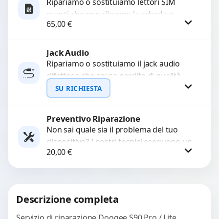
Ripariamo o sostituiamo lettori SIM
guasti che non rilevano la scheda o
65,00
€
interrompono il segnale. Utilizziamo
ricambi testati e garantiti...
Jack Audio
Procedi
Ripariamo o sostituiamo il jack audio
difettoso che causa perdita di qualità
sonora o impossibilità di collegare cuffie
SU RICHIESTA
e accessori....
Preventivo Riparazione
Richiedi Preventivo
Non sai quale sia il problema del tuo
dispositivo? I nostri tecnici eseguono un
WhatsApp
20,00
€
check-up completo con strumenti
avanzati per...
Procedi
Descrizione completa
Servizio di riparazione Doogee S90 Pro / Lite