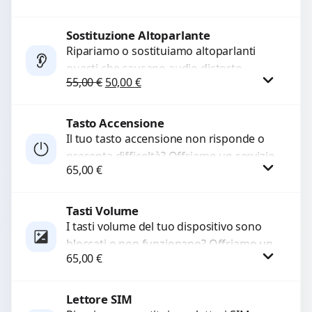
chiamate. Diagnosi accurata e ricambi
di...
Sostituzione Altoparlante
Procedi
Ripariamo o sostituiamo altoparlanti
guasti che causano audio distorto,
Il prezzo originale era: 55,00 €.
Il prezzo attuale è: 50,00 €.
55,00
€
50,00
€
basso o assente. Utilizziamo ricambi di
alta qualità garantiti per 3...
Tasto Accensione
Procedi
Il tuo tasto accensione non risponde o
presenta difficoltà? Offriamo un servizio
65,00
€
professionale di riparazione o
sostituzione utilizzando componenti di...
Tasti Volume
Procedi
I tasti volume del tuo dispositivo sono
bloccati o non funzionano? Offriamo un
65,00
€
servizio di riparazione o sostituzione
con ricambi...
Lettore SIM
Procedi