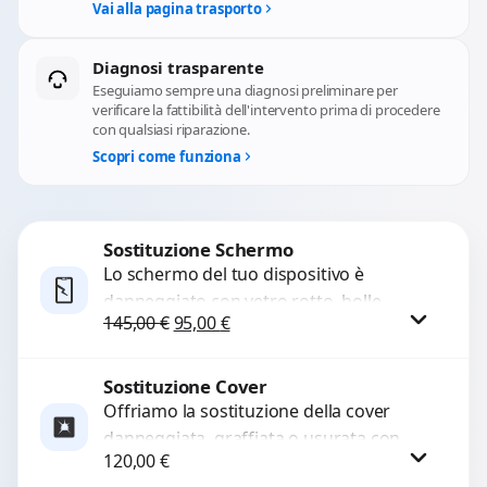
Vai alla pagina trasporto
Diagnosi trasparente
Eseguiamo sempre una diagnosi preliminare per
verificare la fattibilità dell'intervento prima di procedere
con qualsiasi riparazione.
Scopri come funziona
Sostituzione Schermo
Lo schermo del tuo dispositivo è
danneggiato con vetro rotto, bolle,
Il prezzo originale era: 145,00 €.
Il prezzo attuale è: 95,00 €.
145,00
€
95,00
€
macchie, schermo nero o pixel morti?
Sostituiamo schermi completi...
Sostituzione Cover
Procedi
Offriamo la sostituzione della cover
danneggiata, graffiata o usurata con
120,00
€
ricambi di alta qualità e garantiti.