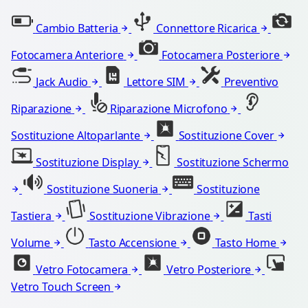
Cambio Batteria
Connettore Ricarica
Fotocamera Anteriore
Fotocamera Posteriore
Jack Audio
Lettore SIM
Preventivo
Riparazione
Riparazione Microfono
Sostituzione Altoparlante
Sostituzione Cover
Sostituzione Display
Sostituzione Schermo
Sostituzione Suoneria
Sostituzione
Tastiera
Sostituzione Vibrazione
Tasti
Volume
Tasto Accensione
Tasto Home
Vetro Fotocamera
Vetro Posteriore
Vetro Touch Screen