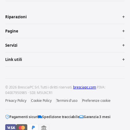
Riparazioni
Pagine
Servizi
Link utili
© 2026 BresciaPC Srl. Tutti i diritti riservati.
bresciapc.com
P.IVA:
04007950985 · SDI: M5UXCR1
Privacy Policy
Cookie Policy
Termini d'uso
Preferenze cookie
Pagamenti sicuri
Spedizione tracciabile
Garanzia 3 mesi