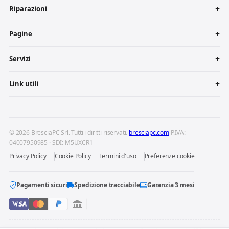
Riparazioni
Pagine
Servizi
Link utili
© 2026 BresciaPC Srl. Tutti i diritti riservati.
bresciapc.com
P.IVA:
04007950985 · SDI: M5UXCR1
Privacy Policy
Cookie Policy
Termini d'uso
Preferenze cookie
Pagamenti sicuri
Spedizione tracciabile
Garanzia 3 mesi