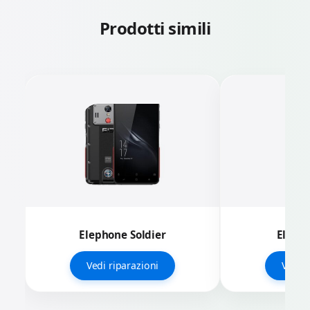
Prodotti simili
Elephone Soldier
ElePh
Vedi riparazioni
Vedi r