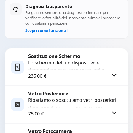
Diagnosi trasparente
Eseguiamo sempre una diagnosi preliminare per
verificare la fattibilità dell'intervento prima di procedere
con qualsiasi riparazione.
Scopri come funziona
Sostituzione Schermo
Lo schermo del tuo dispositivo è
danneggiato con vetro rotto, bolle,
235,00
€
macchie, schermo nero o pixel morti?
Sostituiamo schermi completi...
Vetro Posteriore
Procedi
Ripariamo o sostituiamo vetri posteriori
danneggiati per proteggere il tuo
75,00
€
dispositivo e ripristinare l’estetica
originale. Utilizziamo ricambi di alta
qualità...
Vetro Fotocamera
Procedi