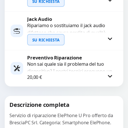
interrompono il segnale. Utilizziamo
SU RICHIESTA
ricambi testati e garantiti...
Jack Audio
Richiedi Preventivo
Ripariamo o sostituiamo il jack audio
difettoso che causa perdita di qualità
WhatsApp
sonora o impossibilità di collegare cuffie
SU RICHIESTA
e accessori....
Preventivo Riparazione
Richiedi Preventivo
Non sai quale sia il problema del tuo
dispositivo? I nostri tecnici eseguono un
WhatsApp
20,00
€
check-up completo con strumenti
avanzati per...
Procedi
Descrizione completa
Servizio di riparazione ElePhone U Pro offerto da
BresciaPC Srl. Categoria: Smartphone ElePhone.