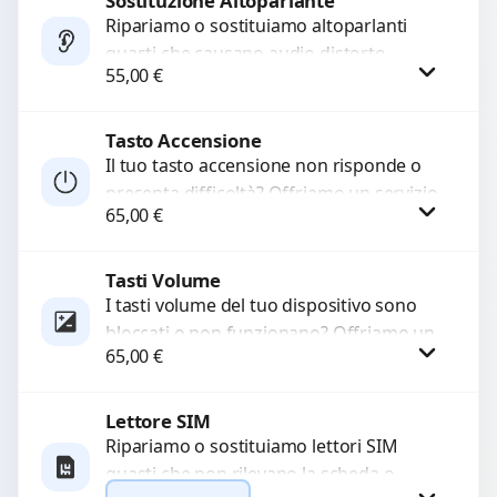
Sostituzione Altoparlante
Procedi
Ripariamo o sostituiamo altoparlanti
guasti che causano audio distorto,
55,00
€
basso o assente. Utilizziamo ricambi di
alta qualità garantiti per 3...
Tasto Accensione
Procedi
Il tuo tasto accensione non risponde o
presenta difficoltà? Offriamo un servizio
65,00
€
professionale di riparazione o
sostituzione utilizzando componenti di...
Tasti Volume
Procedi
I tasti volume del tuo dispositivo sono
bloccati o non funzionano? Offriamo un
65,00
€
servizio di riparazione o sostituzione
con ricambi...
Lettore SIM
Procedi
Ripariamo o sostituiamo lettori SIM
guasti che non rilevano la scheda o