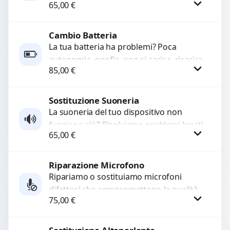
65,00
€
sostituiamo connettori di ricarica guasti,
rotti, allentati, danneggiati,...
Cambio Batteria
Procedi
La tua batteria ha problemi? Poca
autonomia, gonfia, non si carica, ricarica
85,00
€
lenta o cicli di ricarica esauriti?
Sostituiamo la...
Sostituzione Suoneria
Procedi
La suoneria del tuo dispositivo non
funziona più? Risolviamo problemi legati
65,00
€
a moduli audio difettosi con interventi
precisi e componenti...
Riparazione Microfono
Procedi
Ripariamo o sostituiamo microfoni
difettosi che compromettono la qualità
75,00
€
audio delle registrazioni o delle
chiamate. Diagnosi accurata e ricambi
di...