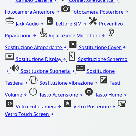
Cambio Batteria
Connettore Ricarica
Fotocamera Anteriore
Fotocamera Posteriore
Jack Audio
Lettore SIM
Preventivo
Riparazione
Riparazione Microfono
Sostituzione Altoparlante
Sostituzione Cover
Sostituzione Display
Sostituzione Schermo
Sostituzione Suoneria
Sostituzione
Tastiera
Sostituzione Vibrazione
Tasti
Volume
Tasto Accensione
Tasto Home
Vetro Fotocamera
Vetro Posteriore
Vetro Touch Screen