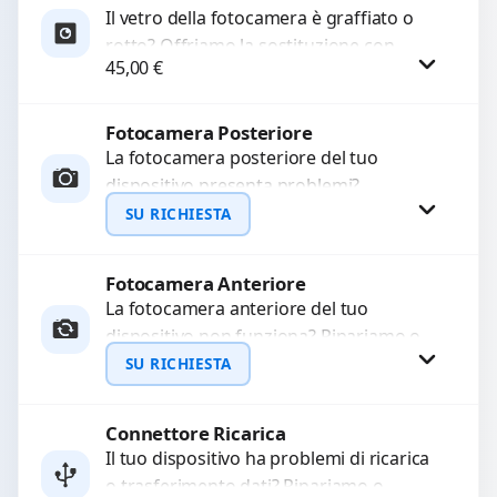
Il vetro della fotocamera è graffiato o
rotto? Offriamo la sostituzione con
45,00
€
ricambi di alta qualità garantiti per 3
mesi....
Fotocamera Posteriore
Procedi
La fotocamera posteriore del tuo
dispositivo presenta problemi?
Interveniamo per risolvere guasti come
SU RICHIESTA
immagini sfocate, messa a fuoco non
funzionante,...
Fotocamera Anteriore
Richiedi Preventivo
La fotocamera anteriore del tuo
dispositivo non funziona? Ripariamo o
WhatsApp
sostituiamo fotocamere guaste con
SU RICHIESTA
problemi come immagini sfocate, messa
a...
Connettore Ricarica
Richiedi Preventivo
Il tuo dispositivo ha problemi di ricarica
o trasferimento dati? Ripariamo o
WhatsApp