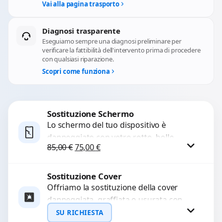
Vai alla pagina trasporto
Diagnosi trasparente
Eseguiamo sempre una diagnosi preliminare per
verificare la fattibilità dell'intervento prima di procedere
con qualsiasi riparazione.
Scopri come funziona
Sostituzione Schermo
Lo schermo del tuo dispositivo è
danneggiato con vetro rotto, bolle,
Il prezzo originale era: 85,00 €.
Il prezzo attuale è: 75,00 €.
85,00
€
75,00
€
macchie, schermo nero o pixel morti?
Sostituiamo schermi completi...
Sostituzione Cover
Procedi
Offriamo la sostituzione della cover
danneggiata, graffiata o usurata con
ricambi di alta qualità e garantiti.
SU RICHIESTA