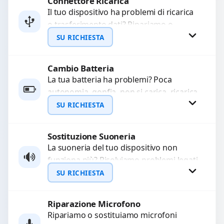
Connettore Ricarica
Richiedi Preventivo
Il tuo dispositivo ha problemi di ricarica
o trasferimento dati? Ripariamo o
WhatsApp
sostituiamo connettori di ricarica guasti,
SU RICHIESTA
rotti, allentati, danneggiati,...
Cambio Batteria
Richiedi Preventivo
La tua batteria ha problemi? Poca
autonomia, gonfia, non si carica, ricarica
WhatsApp
lenta o cicli di ricarica esauriti?
SU RICHIESTA
Sostituiamo la...
Sostituzione Suoneria
Richiedi Preventivo
La suoneria del tuo dispositivo non
funziona più? Risolviamo problemi legati
WhatsApp
a moduli audio difettosi con interventi
SU RICHIESTA
precisi e componenti...
Riparazione Microfono
Richiedi Preventivo
Ripariamo o sostituiamo microfoni