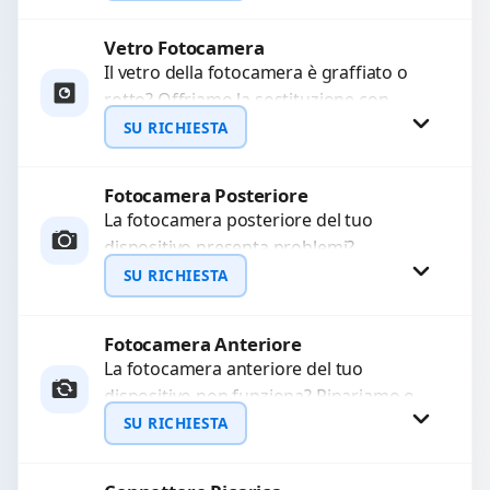
Ripristiniamo l’aspetto estetico e...
Vetro Fotocamera
Richiedi Preventivo
Il vetro della fotocamera è graffiato o
rotto? Offriamo la sostituzione con
WhatsApp
ricambi di alta qualità garantiti per 3
SU RICHIESTA
mesi....
Fotocamera Posteriore
Richiedi Preventivo
La fotocamera posteriore del tuo
dispositivo presenta problemi?
WhatsApp
Interveniamo per risolvere guasti come
SU RICHIESTA
immagini sfocate, messa a fuoco non
funzionante,...
Fotocamera Anteriore
Richiedi Preventivo
La fotocamera anteriore del tuo
dispositivo non funziona? Ripariamo o
WhatsApp
sostituiamo fotocamere guaste con
SU RICHIESTA
problemi come immagini sfocate, messa
a...