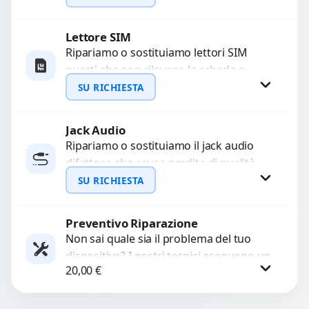
con ricambi...
Lettore SIM
Richiedi Preventivo
Ripariamo o sostituiamo lettori SIM
guasti che non rilevano la scheda o
WhatsApp
interrompono il segnale. Utilizziamo
SU RICHIESTA
ricambi testati e garantiti...
Jack Audio
Richiedi Preventivo
Ripariamo o sostituiamo il jack audio
difettoso che causa perdita di qualità
WhatsApp
sonora o impossibilità di collegare cuffie
SU RICHIESTA
e accessori....
Preventivo Riparazione
Richiedi Preventivo
Non sai quale sia il problema del tuo
dispositivo? I nostri tecnici eseguono un
WhatsApp
20,00
€
check-up completo con strumenti
avanzati per...