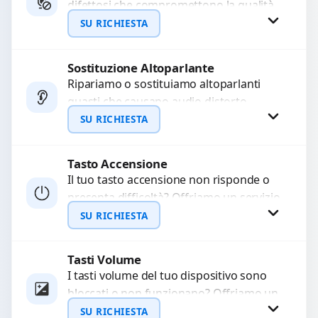
difettosi che compromettono la qualità
WhatsApp
audio delle registrazioni o delle
SU RICHIESTA
chiamate. Diagnosi accurata e ricambi
di...
Sostituzione Altoparlante
Richiedi Preventivo
Ripariamo o sostituiamo altoparlanti
guasti che causano audio distorto,
WhatsApp
basso o assente. Utilizziamo ricambi di
SU RICHIESTA
alta qualità garantiti per 3...
Tasto Accensione
Richiedi Preventivo
Il tuo tasto accensione non risponde o
presenta difficoltà? Offriamo un servizio
WhatsApp
professionale di riparazione o
SU RICHIESTA
sostituzione utilizzando componenti di...
Tasti Volume
Richiedi Preventivo
I tasti volume del tuo dispositivo sono
bloccati o non funzionano? Offriamo un
WhatsApp
servizio di riparazione o sostituzione
SU RICHIESTA