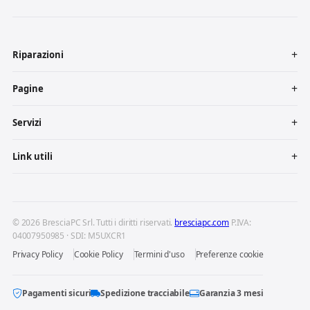
Riparazioni
Pagine
Servizi
Link utili
© 2026 BresciaPC Srl. Tutti i diritti riservati.
bresciapc.com
P.IVA:
04007950985 · SDI: M5UXCR1
Privacy Policy
Cookie Policy
Termini d'uso
Preferenze cookie
Pagamenti sicuri
Spedizione tracciabile
Garanzia 3 mesi