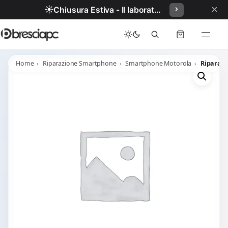
×
☀️
Chiusura Estiva - Il laboratorio resterà chiuso per ferie dal 29/06/2026 al 05/07/2026 compresi.
Home
Riparazione Smartphone
Smartphone Motorola
Riparazi