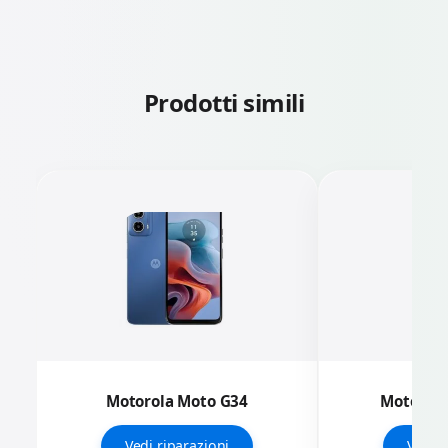
Prodotti simili
Motorola Moto G34
Motorola
Vedi riparazioni
Vedi r