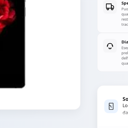
Spe
Puoi
qual
rest
trac
Di
Ese
prel
del
qual
So
Lo
da
bo
pi