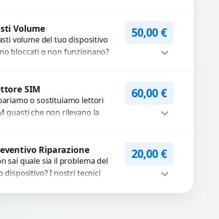
friamo un servizio
ofessionale di riparazione o
Procedi
stituzione utilizzando
sti Volume
50,00
€
tasti volume del tuo dispositivo
mponenti di...
no bloccati o non funzionano?
friamo un servizio di
parazione o sostituzione con
Procedi
cambi...
ttore SIM
60,00
€
pariamo o sostituiamo lettori
M guasti che non rilevano la
heda o interrompono il segnale.
ilizziamo ricambi testati e
Procedi
antiti...
eventivo Riparazione
20,00
€
n sai quale sia il problema del
o dispositivo? I nostri tecnici
eguono un check-up completo
n strumenti avanzati per...
Procedi