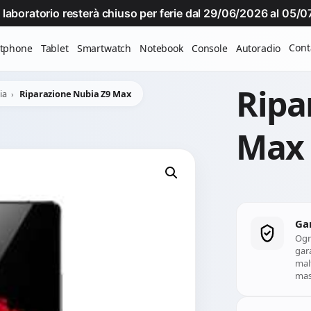
Il laboratorio resterà chiuso per ferie dal 29/06/2026 al 05
Cont
tphone
Tablet
Smartwatch
Notebook
Console
Autoradio
Ripa
ia
Riparazione Nubia Z9 Max
Max
Ga
Ogn
gara
mal
mass