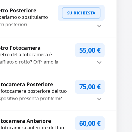
mpleti...
Procedi
tro Posteriore
SU RICHIESTA
pariamo o sostituiamo
tri posteriori
nneggiati per
oteggere il tuo
WhatsApp
iedi Preventivo
spositivo e ripristinare
etro Fotocamera
55,00
€
estetica originale.
 vetro della fotocamera è
ilizziamo ricambi di alta
affiato o rotto? Offriamo la
lità...
stituzione con ricambi di alta
alità garantiti per 3 mesi....
Procedi
tocamera Posteriore
75,00
€
 fotocamera posteriore del tuo
spositivo presenta problemi?
terveniamo per risolvere guasti
me immagini sfocate, messa a
Procedi
oco non funzionante,...
otocamera Anteriore
60,00
€
 fotocamera anteriore del tuo