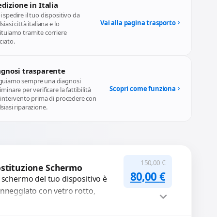
dizione in Italia
 spedire il tuo dispositivo da
Vai alla pagina trasporto
siasi città italiana e lo
ituiamo tramite corriere
ciato.
agnosi trasparente
guiamo sempre una diagnosi
Scopri come funziona
iminare per verificare la fattibilità
l'intervento prima di procedere con
siasi riparazione.
150,00
€
stituzione Schermo
Il prezzo original
Il prezzo a
80,00
€
 schermo del tuo dispositivo è
nneggiato con vetro rotto,
lle, macchie, schermo nero o
xel morti? Sostituiamo schermi