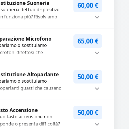
stituzione Suoneria
60,00
€
 suoneria del tuo dispositivo
n funziona più? Risolviamo
oblemi legati a moduli audio
fettosi con interventi precisi e
Procedi
mponenti...
parazione Microfono
65,00
€
pariamo o sostituiamo
crofoni difettosi che
mpromettono la qualità audio
lle registrazioni o delle
Procedi
iamate. Diagnosi accurata e
stituzione Altoparlante
50,00
€
pariamo o sostituiamo
cambi di...
toparlanti guasti che causano
dio distorto, basso o assente.
ilizziamo ricambi di alta qualità
Procedi
rantiti per 3...
sto Accensione
50,00
€
 tuo tasto accensione non
sponde o presenta difficoltà?