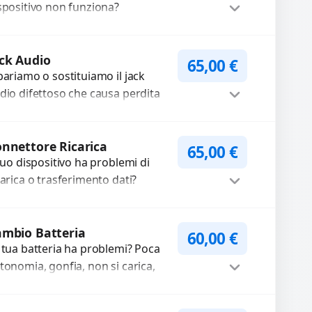
spositivo non funziona?
pariamo o sostituiamo
tocamere guaste con problemi
Procedi
me immagini sfocate, messa a...
ck Audio
65,00
€
pariamo o sostituiamo il jack
dio difettoso che causa perdita
 qualità sonora o impossibilità di
llegare cuffie e accessori....
Procedi
nnettore Ricarica
65,00
€
 tuo dispositivo ha problemi di
carica o trasferimento dati?
pariamo o sostituiamo
nnettori di ricarica guasti, rotti,
Procedi
lentati, danneggiati,...
mbio Batteria
60,00
€
 tua batteria ha problemi? Poca
tonomia, gonfia, non si carica,
carica lenta o cicli di ricarica
auriti? Sostituiamo la...
Procedi