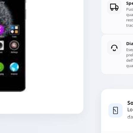
Spe
Puoi
qual
rest
trac
Di
Ese
prel
del
qual
So
Lo
da
bo
pi