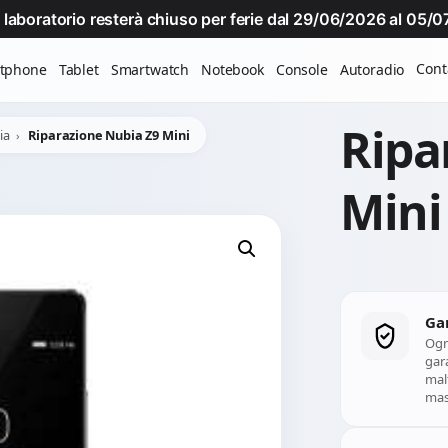
Il laboratorio resterà chiuso per ferie dal 29/06/2026 al 05
Cont
tphone
Tablet
Smartwatch
Notebook
Console
Autoradio
Ripa
ia
Riparazione Nubia Z9 Mini
Mini
Ga
Ogn
gara
mal
mass