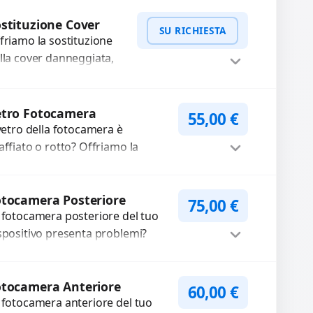
mpleti...
Procedi
stituzione Cover
SU RICHIESTA
friamo la sostituzione
lla cover danneggiata,
affiata o usurata con
cambi di alta qualità e
WhatsApp
iedi Preventivo
rantiti. Ripristiniamo
etro Fotocamera
55,00
€
aspetto estetico e...
 vetro della fotocamera è
affiato o rotto? Offriamo la
stituzione con ricambi di alta
alità garantiti per 3 mesi....
Procedi
tocamera Posteriore
75,00
€
 fotocamera posteriore del tuo
spositivo presenta problemi?
terveniamo per risolvere guasti
me immagini sfocate, messa a
Procedi
oco non funzionante,...
otocamera Anteriore
60,00
€
 fotocamera anteriore del tuo