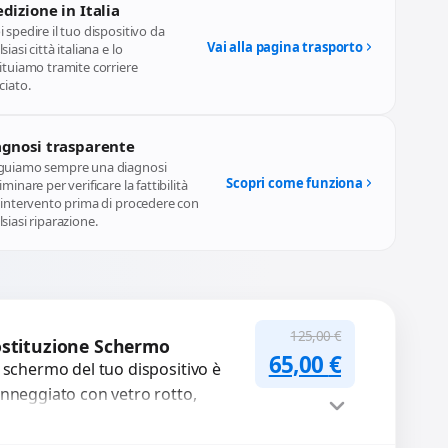
dizione in Italia
 spedire il tuo dispositivo da
Vai alla pagina trasporto
siasi città italiana e lo
ituiamo tramite corriere
ciato.
agnosi trasparente
guiamo sempre una diagnosi
Scopri come funziona
iminare per verificare la fattibilità
l'intervento prima di procedere con
siasi riparazione.
125,00
€
stituzione Schermo
Il prezzo original
Il prezzo a
65,00
€
 schermo del tuo dispositivo è
nneggiato con vetro rotto,
lle, macchie, schermo nero o
xel morti? Sostituiamo schermi