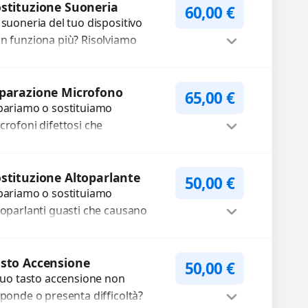
stituzione Suoneria
60,00
€
 suoneria del tuo dispositivo
n funziona più? Risolviamo
oblemi legati a moduli audio
fettosi con interventi precisi e
Procedi
mponenti...
parazione Microfono
65,00
€
pariamo o sostituiamo
crofoni difettosi che
mpromettono la qualità audio
lle registrazioni o delle
Procedi
iamate. Diagnosi accurata e
stituzione Altoparlante
50,00
€
pariamo o sostituiamo
cambi di...
toparlanti guasti che causano
dio distorto, basso o assente.
ilizziamo ricambi di alta qualità
Procedi
rantiti per 3...
sto Accensione
50,00
€
 tuo tasto accensione non
sponde o presenta difficoltà?