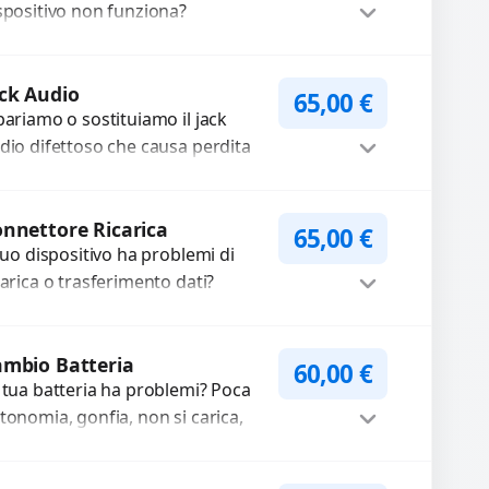
spositivo non funziona?
pariamo o sostituiamo
tocamere guaste con problemi
Procedi
me immagini sfocate, messa a...
ck Audio
65,00
€
pariamo o sostituiamo il jack
dio difettoso che causa perdita
 qualità sonora o impossibilità di
llegare cuffie e accessori....
Procedi
nnettore Ricarica
65,00
€
 tuo dispositivo ha problemi di
carica o trasferimento dati?
pariamo o sostituiamo
nnettori di ricarica guasti, rotti,
Procedi
lentati, danneggiati,...
mbio Batteria
60,00
€
 tua batteria ha problemi? Poca
tonomia, gonfia, non si carica,
carica lenta o cicli di ricarica
auriti? Sostituiamo la...
Procedi