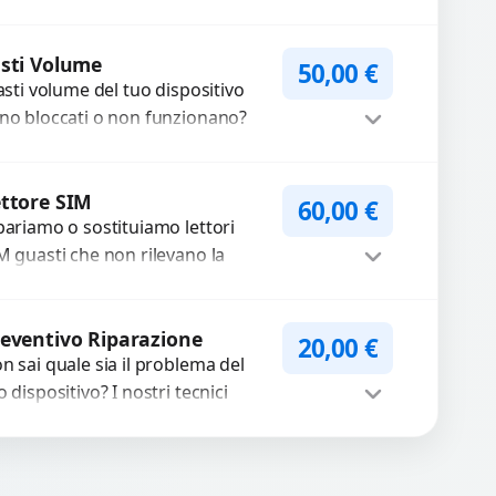
friamo un servizio
ofessionale di riparazione o
Procedi
stituzione utilizzando
sti Volume
50,00
€
tasti volume del tuo dispositivo
mponenti di...
no bloccati o non funzionano?
friamo un servizio di
parazione o sostituzione con
Procedi
cambi...
ttore SIM
60,00
€
pariamo o sostituiamo lettori
M guasti che non rilevano la
heda o interrompono il segnale.
ilizziamo ricambi testati e
Procedi
antiti...
eventivo Riparazione
20,00
€
n sai quale sia il problema del
o dispositivo? I nostri tecnici
eguono un check-up completo
n strumenti avanzati per...
Procedi