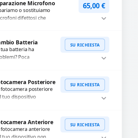
stituzione utilizzando
parazione Microfono
65,00
€
pariamo o sostituiamo
mponenti di...
crofoni difettosi che
mpromettono la qualità audio
lle registrazioni o delle
Procedi
iamate. Diagnosi accurata e
mbio Batteria
SU RICHIESTA
cambi di...
 tua batteria ha
oblemi? Poca
tonomia, gonfia, non si
rica, ricarica lenta o cicli
WhatsApp
iedi Preventivo
 ricarica esauriti?
tocamera Posteriore
SU RICHIESTA
stituiamo la...
 fotocamera posteriore
l tuo dispositivo
esenta problemi?
terveniamo per risolvere
WhatsApp
iedi Preventivo
asti come immagini
otocamera Anteriore
SU RICHIESTA
ocate, messa a fuoco
 fotocamera anteriore
n funzionante,...
l tuo dispositivo non