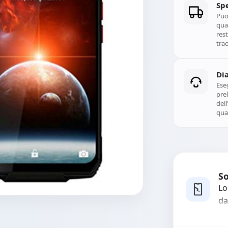
Spe
Puoi
qual
rest
trac
Di
Ese
prel
del
qual
So
Lo
da
bo
pi