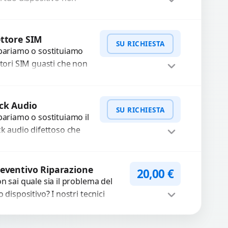
nziona? Ripariamo o
stituiamo fotocamere
WhatsApp
iedi Preventivo
aste con problemi
ttore SIM
SU RICHIESTA
me immagini sfocate,
pariamo o sostituiamo
ssa a...
ttori SIM guasti che non
levano la scheda o
terrompono il segnale.
WhatsApp
iedi Preventivo
ilizziamo ricambi testati
ck Audio
SU RICHIESTA
arantiti...
pariamo o sostituiamo il
ck audio difettoso che
usa perdita di qualità
nora o impossibilità di
WhatsApp
iedi Preventivo
llegare cuffie e
eventivo Riparazione
20,00
€
cessori....
n sai quale sia il problema del
o dispositivo? I nostri tecnici
eguono un check-up completo
n strumenti avanzati per...
Procedi