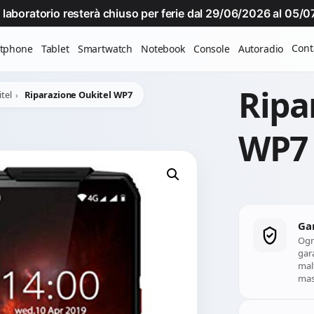
Il laboratorio resterà chiuso per ferie dal 29/06/2026 al 05
Cont
tphone
Tablet
Smartwatch
Notebook
Console
Autoradio
Ripa
tel
Riparazione Oukitel WP7
WP7
Ga
Ogn
gara
mal
mass