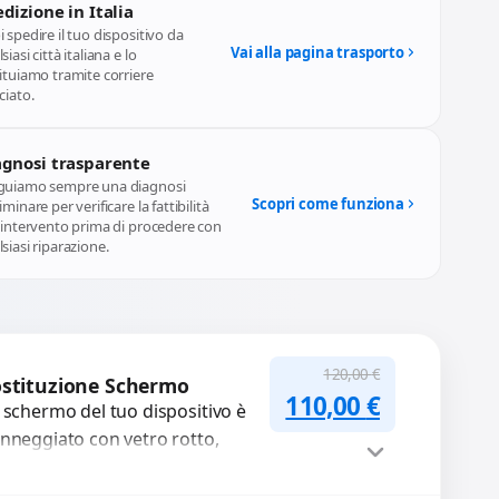
dizione in Italia
 spedire il tuo dispositivo da
Vai alla pagina trasporto
siasi città italiana e lo
ituiamo tramite corriere
ciato.
agnosi trasparente
guiamo sempre una diagnosi
Scopri come funziona
iminare per verificare la fattibilità
l'intervento prima di procedere con
siasi riparazione.
120,00
€
stituzione Schermo
Il prezzo originale
Il prezzo a
110,00
€
 schermo del tuo dispositivo è
nneggiato con vetro rotto,
lle, macchie, schermo nero o
xel morti? Sostituiamo schermi