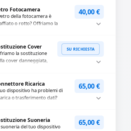
mpleti...
Procedi
etro Fotocamera
40,00
€
 vetro della fotocamera è
affiato o rotto? Offriamo la
stituzione con ricambi di alta
alità garantiti per 3 mesi....
Procedi
stituzione Cover
SU RICHIESTA
friamo la sostituzione
lla cover danneggiata,
affiata o usurata con
cambi di alta qualità e
WhatsApp
iedi Preventivo
rantiti. Ripristiniamo
nnettore Ricarica
65,00
€
aspetto estetico e...
 tuo dispositivo ha problemi di
carica o trasferimento dati?
pariamo o sostituiamo
nnettori di ricarica guasti, rotti,
Procedi
lentati, danneggiati,...
stituzione Suoneria
65,00
€
 suoneria del tuo dispositivo