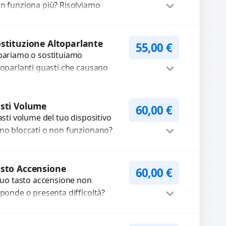
n funziona più? Risolviamo
oblemi legati a moduli audio
fettosi con interventi precisi e
Procedi
mponenti...
stituzione Altoparlante
55,00
€
pariamo o sostituiamo
toparlanti guasti che causano
dio distorto, basso o assente.
ilizziamo ricambi di alta qualità
Procedi
rantiti per 3...
sti Volume
60,00
€
tasti volume del tuo dispositivo
no bloccati o non funzionano?
friamo un servizio di
parazione o sostituzione con
Procedi
cambi...
sto Accensione
60,00
€
 tuo tasto accensione non
sponde o presenta difficoltà?
friamo un servizio
ofessionale di riparazione o
Procedi