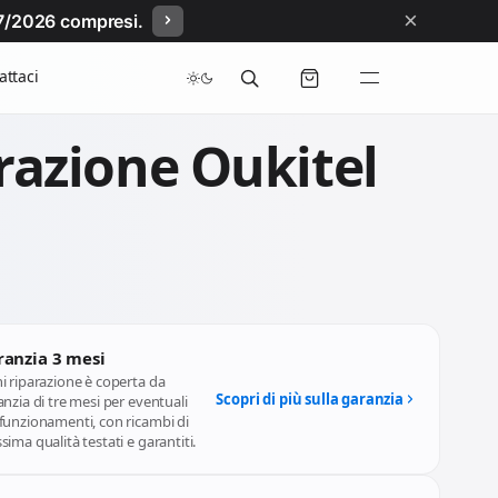
×
/07/2026 compresi.
attaci
razione Oukitel
ranzia 3 mesi
i riparazione è coperta da
Scopri di più sulla garanzia
nzia di tre mesi per eventuali
funzionamenti, con ricambi di
ima qualità testati e garantiti.