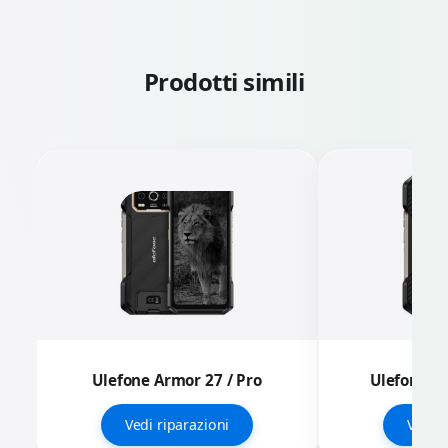
Prodotti simili
Ulefone Armor 27 / Pro
Ulefone Ar
Vedi riparazioni
Vedi r