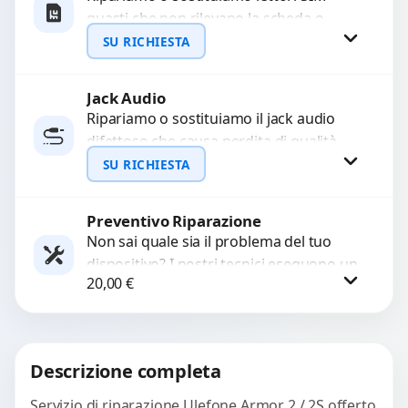
guasti che non rilevano la scheda o
WhatsApp
interrompono il segnale. Utilizziamo
SU RICHIESTA
ricambi testati e garantiti...
Jack Audio
Richiedi Preventivo
Ripariamo o sostituiamo il jack audio
difettoso che causa perdita di qualità
WhatsApp
sonora o impossibilità di collegare cuffie
SU RICHIESTA
e accessori....
Preventivo Riparazione
Richiedi Preventivo
Non sai quale sia il problema del tuo
dispositivo? I nostri tecnici eseguono un
WhatsApp
20,00
€
check-up completo con strumenti
avanzati per...
Procedi
Descrizione completa
Servizio di riparazione Ulefone Armor 2 / 2S offerto