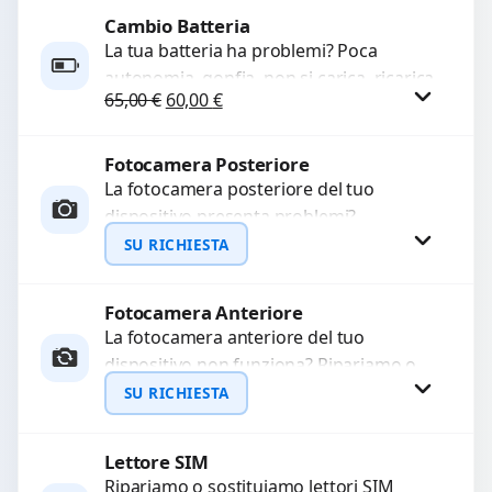
di...
Cambio Batteria
Procedi
La tua batteria ha problemi? Poca
autonomia, gonfia, non si carica, ricarica
Il prezzo originale era: 65,00 €.
Il prezzo attuale è: 60,00 €.
65,00
€
60,00
€
lenta o cicli di ricarica esauriti?
Sostituiamo la...
Fotocamera Posteriore
Procedi
La fotocamera posteriore del tuo
dispositivo presenta problemi?
Interveniamo per risolvere guasti come
SU RICHIESTA
immagini sfocate, messa a fuoco non
funzionante,...
Fotocamera Anteriore
Richiedi Preventivo
La fotocamera anteriore del tuo
dispositivo non funziona? Ripariamo o
WhatsApp
sostituiamo fotocamere guaste con
SU RICHIESTA
problemi come immagini sfocate, messa
a...
Lettore SIM
Richiedi Preventivo
Ripariamo o sostituiamo lettori SIM