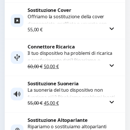
mesi....
Sostituzione Cover
Procedi
Offriamo la sostituzione della cover
danneggiata, graffiata o usurata con
55,00
€
ricambi di alta qualità e garantiti.
Ripristiniamo l’aspetto estetico e...
Connettore Ricarica
Procedi
Il tuo dispositivo ha problemi di ricarica
o trasferimento dati? Ripariamo o
Il prezzo originale era: 60,00 €.
Il prezzo attuale è: 50,00 €.
60,00
€
50,00
€
sostituiamo connettori di ricarica guasti,
rotti, allentati, danneggiati,...
Sostituzione Suoneria
Procedi
La suoneria del tuo dispositivo non
funziona più? Risolviamo problemi legati
Il prezzo originale era: 55,00 €.
Il prezzo attuale è: 45,00 €.
55,00
€
45,00
€
a moduli audio difettosi con interventi
precisi e componenti...
Sostituzione Altoparlante
Procedi
Ripariamo o sostituiamo altoparlanti