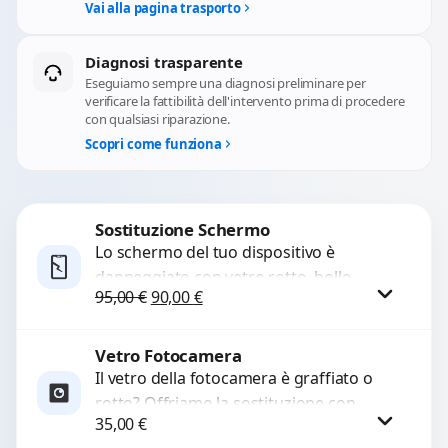
Vai alla pagina trasporto
Diagnosi trasparente
Eseguiamo sempre una diagnosi preliminare per
verificare la fattibilità dell'intervento prima di procedere
con qualsiasi riparazione.
Scopri come funziona
Sostituzione Schermo
Lo schermo del tuo dispositivo è
danneggiato con vetro rotto, bolle,
Il prezzo originale era: 95,00 €.
Il prezzo attuale è: 90,00 €.
95,00
€
90,00
€
macchie, schermo nero o pixel morti?
Sostituiamo schermi completi...
Vetro Fotocamera
Procedi
Il vetro della fotocamera è graffiato o
rotto? Offriamo la sostituzione con
35,00
€
ricambi di alta qualità garantiti per 3