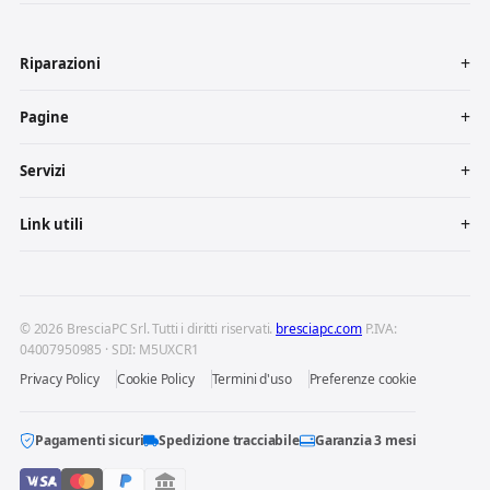
Riparazioni
Pagine
Servizi
Link utili
© 2026 BresciaPC Srl. Tutti i diritti riservati.
bresciapc.com
P.IVA:
04007950985 · SDI: M5UXCR1
Privacy Policy
Cookie Policy
Termini d'uso
Preferenze cookie
Pagamenti sicuri
Spedizione tracciabile
Garanzia 3 mesi