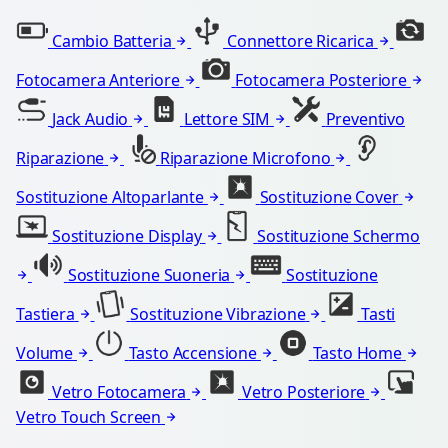
Cambio Batteria
Connettore Ricarica
Fotocamera Anteriore
Fotocamera Posteriore
Jack Audio
Lettore SIM
Preventivo
Riparazione
Riparazione Microfono
Sostituzione Altoparlante
Sostituzione Cover
Sostituzione Display
Sostituzione Schermo
Sostituzione Suoneria
Sostituzione
Tastiera
Sostituzione Vibrazione
Tasti
Volume
Tasto Accensione
Tasto Home
Vetro Fotocamera
Vetro Posteriore
Vetro Touch Screen