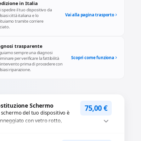
dizione in Italia
 spedire il tuo dispositivo da
Vai alla pagina trasporto
siasi città italiana e lo
ituiamo tramite corriere
ciato.
agnosi trasparente
guiamo sempre una diagnosi
Scopri come funziona
iminare per verificare la fattibilità
l'intervento prima di procedere con
siasi riparazione.
stituzione Schermo
75,00
€
 schermo del tuo dispositivo è
nneggiato con vetro rotto,
lle, macchie, schermo nero o
xel morti? Sostituiamo schermi
Procedi