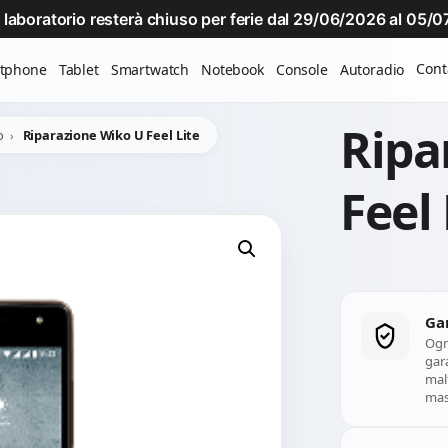
Il laboratorio resterà chiuso per ferie dal 29/06/2026 al 05
Cont
tphone
Tablet
Smartwatch
Notebook
Console
Autoradio
Ripa
o
Riparazione Wiko U Feel Lite
Feel 
Ga
Ogn
gara
mal
mass