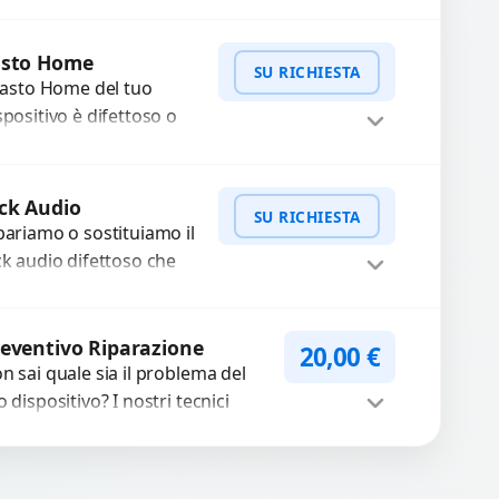
friamo un servizio di
parazione o sostituzione con
Procedi
cambi...
asto Home
SU RICHIESTA
 tasto Home del tuo
spositivo è difettoso o
n risponde?
stituiamo o ripariamo il
WhatsApp
iedi Preventivo
dulo con componenti
ck Audio
SU RICHIESTA
alta...
pariamo o sostituiamo il
ck audio difettoso che
usa perdita di qualità
nora o impossibilità di
WhatsApp
iedi Preventivo
llegare cuffie e
eventivo Riparazione
20,00
€
cessori....
n sai quale sia il problema del
o dispositivo? I nostri tecnici
eguono un check-up completo
n strumenti avanzati per...
Procedi