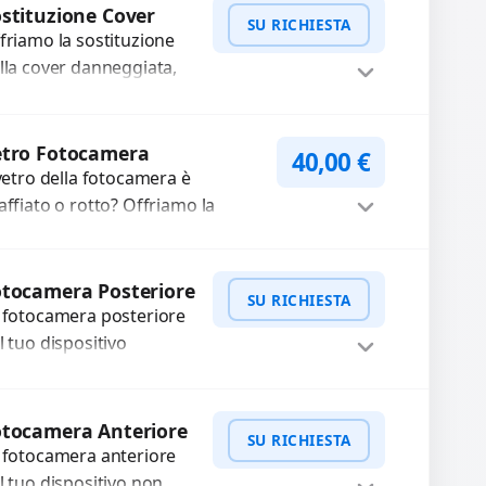
mpleti...
stituzione Cover
SU RICHIESTA
friamo la sostituzione
lla cover danneggiata,
affiata o usurata con
cambi di alta qualità e
WhatsApp
iedi Preventivo
rantiti. Ripristiniamo
etro Fotocamera
40,00
€
aspetto estetico e...
 vetro della fotocamera è
affiato o rotto? Offriamo la
stituzione con ricambi di alta
alità garantiti per 3 mesi....
Procedi
tocamera Posteriore
SU RICHIESTA
 fotocamera posteriore
l tuo dispositivo
esenta problemi?
terveniamo per risolvere
WhatsApp
iedi Preventivo
asti come immagini
otocamera Anteriore
SU RICHIESTA
ocate, messa a fuoco
 fotocamera anteriore
n funzionante,...
l tuo dispositivo non