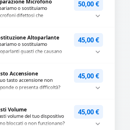
mponenti...
parazione Microfono
50,00
€
pariamo o sostituiamo
crofoni difettosi che
mpromettono la qualità audio
lle registrazioni o delle
Procedi
iamate. Diagnosi accurata e
stituzione Altoparlante
45,00
€
pariamo o sostituiamo
cambi di...
toparlanti guasti che causano
dio distorto, basso o assente.
ilizziamo ricambi di alta qualità
Procedi
rantiti per 3...
sto Accensione
45,00
€
 tuo tasto accensione non
sponde o presenta difficoltà?
friamo un servizio
ofessionale di riparazione o
Procedi
stituzione utilizzando
sti Volume
45,00
€
tasti volume del tuo dispositivo
mponenti di...
no bloccati o non funzionano?