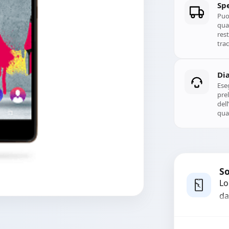
Spe
Puoi
qual
rest
trac
Di
Ese
prel
del
qual
So
Lo
da
bo
pi