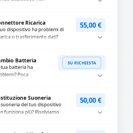
nziona? Ripariamo o
stituiamo fotocamere
WhatsApp
iedi Preventivo
aste con problemi
nnettore Ricarica
55,00
€
me immagini sfocate,
 tuo dispositivo ha problemi di
ssa a...
carica o trasferimento dati?
pariamo o sostituiamo
nnettori di ricarica guasti, rotti,
Procedi
lentati, danneggiati,...
mbio Batteria
SU RICHIESTA
 tua batteria ha
oblemi? Poca
tonomia, gonfia, non si
rica, ricarica lenta o cicli
WhatsApp
iedi Preventivo
 ricarica esauriti?
stituzione Suoneria
50,00
€
stituiamo la...
 suoneria del tuo dispositivo
n funziona più? Risolviamo
oblemi legati a moduli audio
fettosi con interventi precisi e
Procedi