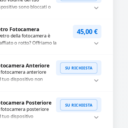
..
spositivo sono bloccati o
n funzionano? Offriamo
 servizio di riparazione
WhatsApp
iedi Preventivo
sostituzione con
etro Fotocamera
45,00
€
cambi...
 vetro della fotocamera è
affiato o rotto? Offriamo la
stituzione con ricambi di alta
alità garantiti per 3 mesi....
Procedi
otocamera Anteriore
SU RICHIESTA
 fotocamera anteriore
l tuo dispositivo non
nziona? Ripariamo o
stituiamo fotocamere
WhatsApp
iedi Preventivo
aste con problemi
tocamera Posteriore
SU RICHIESTA
me immagini sfocate,
 fotocamera posteriore
ssa a...
l tuo dispositivo
esenta problemi?