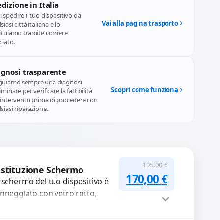
dizione in Italia
 spedire il tuo dispositivo da
Vai alla pagina trasporto
siasi città italiana e lo
ituiamo tramite corriere
ciato.
agnosi trasparente
guiamo sempre una diagnosi
Scopri come funziona
iminare per verificare la fattibilità
l'intervento prima di procedere con
siasi riparazione.
195,00
€
stituzione Schermo
Il prezzo originale
Il prezzo a
170,00
€
 schermo del tuo dispositivo è
nneggiato con vetro rotto,
lle, macchie, schermo nero o
xel morti? Sostituiamo schermi