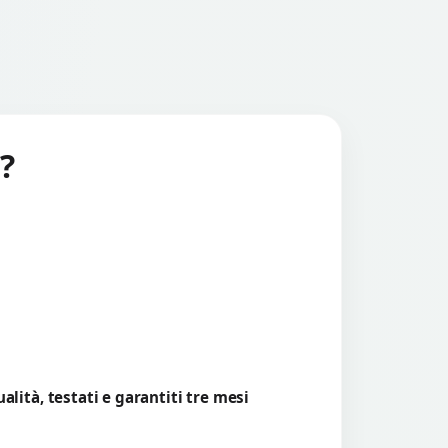
?
lità, testati e garantiti tre mesi