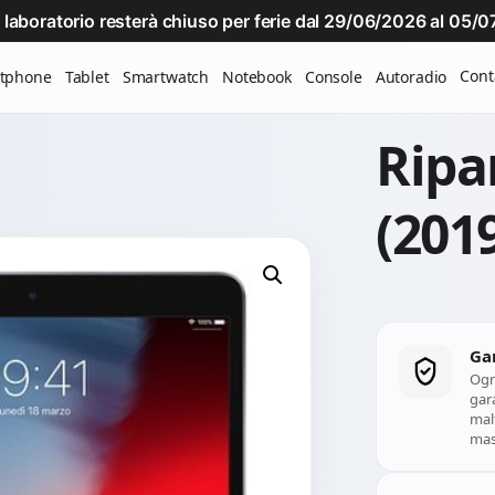
Il laboratorio resterà chiuso per ferie dal 29/06/2026 al 05
Cont
tphone
Tablet
Smartwatch
Notebook
Console
Autoradio
Ripa
(201
Ga
Ogn
gara
mal
mass