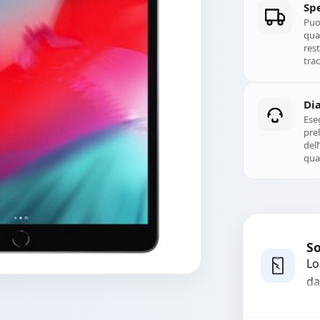
Spe
Puoi
qual
rest
trac
Di
Ese
prel
del
qual
So
Lo
da
bo
pi