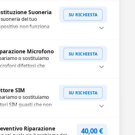
terveniamo per risolvere
WhatsApp
iedi Preventivo
asti come immagini
stituzione Suoneria
SU RICHIESTA
ocate, messa a fuoco
 suoneria del tuo
n funzionante,...
spositivo non funziona
ù? Risolviamo problemi
gati a moduli audio
WhatsApp
iedi Preventivo
fettosi con interventi
parazione Microfono
SU RICHIESTA
ecisi e componenti...
pariamo o sostituiamo
crofoni difettosi che
mpromettono la qualità
dio delle registrazioni o
WhatsApp
iedi Preventivo
lle chiamate. Diagnosi
ttore SIM
SU RICHIESTA
curata e ricambi di...
pariamo o sostituiamo
ttori SIM guasti che non
levano la scheda o
terrompono il segnale.
WhatsApp
iedi Preventivo
ilizziamo ricambi testati
eventivo Riparazione
40,00
€
arantiti...