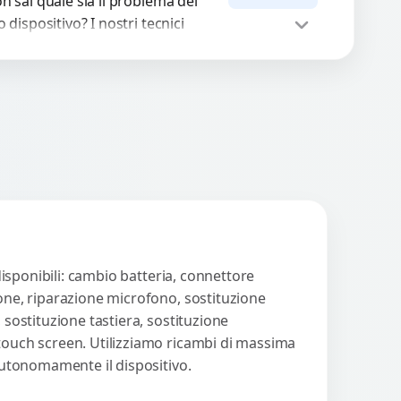
n sai quale sia il problema del
o dispositivo? I nostri tecnici
eguono un check-up completo
n strumenti avanzati per...
Procedi
disponibili: cambio batteria, connettore
ione, riparazione microfono, sostituzione
 sostituzione tastiera, sostituzione
 touch screen. Utilizziamo ricambi di massima
 autonomamente il dispositivo.