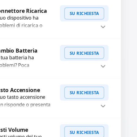
mpleti...
Procedi
nnettore Ricarica
SU RICHIESTA
 tuo dispositivo ha
oblemi di ricarica o
asferimento dati?
pariamo o sostituiamo
WhatsApp
iedi Preventivo
nnettori di ricarica
mbio Batteria
SU RICHIESTA
sti, rotti, allentati,
 tua batteria ha
nneggiati,...
oblemi? Poca
tonomia, gonfia, non si
rica, ricarica lenta o cicli
WhatsApp
iedi Preventivo
 ricarica esauriti?
sto Accensione
SU RICHIESTA
stituiamo la...
 tuo tasto accensione
n risponde o presenta
fficoltà? Offriamo un
rvizio professionale di
WhatsApp
iedi Preventivo
parazione o sostituzione
sti Volume
SU RICHIESTA
ilizzando componenti
tasti volume del tuo