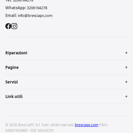
Tel:
3206164278
WhatsApp:
3206164278
Email:
info@bresciapc.com
Riparazioni
Pagine
Servizi
Link utili
© 2026 BresciaPC Srl. Tutti i diritti riservati.
bresciapc.com
P.IVA:
04007950985 · SDI: M5UXCR1