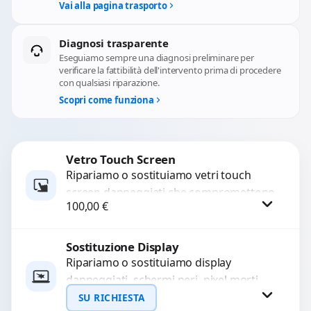
Vai alla pagina trasporto
Diagnosi trasparente
Eseguiamo sempre una diagnosi preliminare per
verificare la fattibilità dell'intervento prima di procedere
con qualsiasi riparazione.
Scopri come funziona
Vetro Touch Screen
Ripariamo o sostituiamo vetri touch
screen danneggiati che compromettono
100,00
€
l’uso del dispositivo. Utilizziamo ricambi
di alta qualità garantiti per 3...
Sostituzione Display
Procedi
Ripariamo o sostituiamo display
danneggiati, schermi neri, pixel morti,
righe sullo schermo, vetro incrinato,
SU RICHIESTA