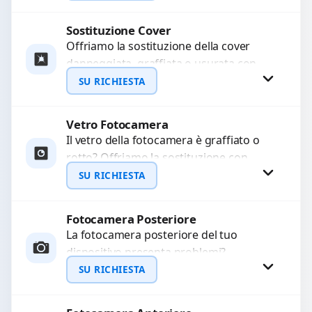
LCD rotto, aloni o colori sbiaditi,...
Sostituzione Cover
Richiedi Preventivo
Offriamo la sostituzione della cover
danneggiata, graffiata o usurata con
WhatsApp
ricambi di alta qualità e garantiti.
SU RICHIESTA
Ripristiniamo l’aspetto estetico e...
Vetro Fotocamera
Richiedi Preventivo
Il vetro della fotocamera è graffiato o
rotto? Offriamo la sostituzione con
WhatsApp
ricambi di alta qualità garantiti per 3
SU RICHIESTA
mesi....
Fotocamera Posteriore
Richiedi Preventivo
La fotocamera posteriore del tuo
dispositivo presenta problemi?
WhatsApp
Interveniamo per risolvere guasti come
SU RICHIESTA
immagini sfocate, messa a fuoco non
funzionante,...