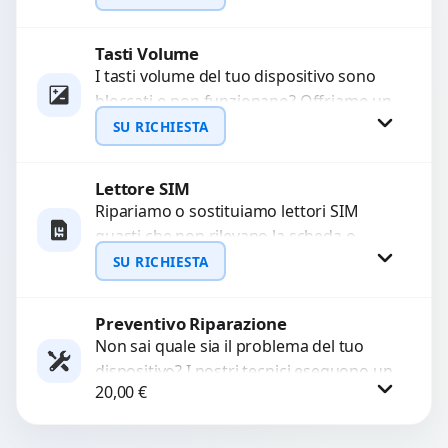
sostituzione utilizzando componenti di...
Tasti Volume
Richiedi Preventivo
I tasti volume del tuo dispositivo sono
bloccati o non funzionano? Offriamo un
WhatsApp
servizio di riparazione o sostituzione
SU RICHIESTA
con ricambi...
Lettore SIM
Richiedi Preventivo
Ripariamo o sostituiamo lettori SIM
guasti che non rilevano la scheda o
WhatsApp
interrompono il segnale. Utilizziamo
SU RICHIESTA
ricambi testati e garantiti...
Preventivo Riparazione
Richiedi Preventivo
Non sai quale sia il problema del tuo
dispositivo? I nostri tecnici eseguono un
WhatsApp
20,00
€
check-up completo con strumenti
avanzati per...