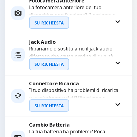
Fotocamera Anteriore
Richiedi Preventivo
La fotocamera anteriore del tuo
dispositivo non funziona? Ripariamo o
WhatsApp
sostituiamo fotocamere guaste con
SU RICHIESTA
problemi come immagini sfocate, messa
a...
Jack Audio
Richiedi Preventivo
Ripariamo o sostituiamo il jack audio
difettoso che causa perdita di qualità
WhatsApp
sonora o impossibilità di collegare cuffie
SU RICHIESTA
e accessori....
Connettore Ricarica
Richiedi Preventivo
Il tuo dispositivo ha problemi di ricarica
o trasferimento dati? Ripariamo o
WhatsApp
sostituiamo connettori di ricarica guasti,
SU RICHIESTA
rotti, allentati, danneggiati,...
Cambio Batteria
Richiedi Preventivo
La tua batteria ha problemi? Poca