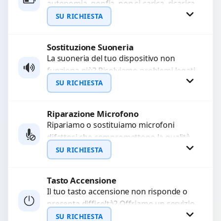
autonomia, gonfia, non si carica, ricarica
WhatsApp
lenta o cicli di ricarica esauriti?
SU RICHIESTA
Sostituiamo la...
Sostituzione Suoneria
Richiedi Preventivo
La suoneria del tuo dispositivo non
funziona più? Risolviamo problemi legati
WhatsApp
a moduli audio difettosi con interventi
SU RICHIESTA
precisi e componenti...
Riparazione Microfono
Richiedi Preventivo
Ripariamo o sostituiamo microfoni
difettosi che compromettono la qualità
WhatsApp
audio delle registrazioni o delle
SU RICHIESTA
chiamate. Diagnosi accurata e ricambi
di...
Tasto Accensione
Richiedi Preventivo
Il tuo tasto accensione non risponde o
presenta difficoltà? Offriamo un servizio
WhatsApp
professionale di riparazione o
SU RICHIESTA