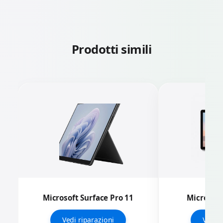
Prodotti simili
Microsoft Surface Pro 11
Microsoft
Vedi riparazioni
Vedi r