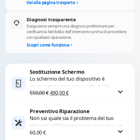
Vai alla pagina trasporto
Diagnosi trasparente
Eseguiamo sempre una diagnosi preliminare per
verificare la fattibilità dell'intervento prima di procedere
con qualsiasi riparazione.
Scopri come funziona
Sostituzione Schermo
Lo schermo del tuo dispositivo è
danneggiato con vetro rotto, bolle,
Il prezzo originale era: 550,00 €.
Il prezzo attuale è: 490,00 €.
550,00
€
490,00
€
macchie, schermo nero o pixel morti?
Sostituiamo schermi completi...
Preventivo Riparazione
Procedi
Non sai quale sia il problema del tuo
dispositivo? I nostri tecnici eseguono un
60,00
€
check-up completo con strumenti