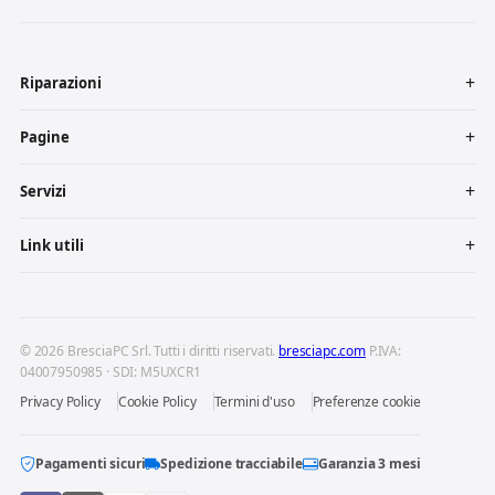
Riparazioni
Pagine
Servizi
Link utili
© 2026 BresciaPC Srl. Tutti i diritti riservati.
bresciapc.com
P.IVA:
04007950985 · SDI: M5UXCR1
Privacy Policy
Cookie Policy
Termini d'uso
Preferenze cookie
Pagamenti sicuri
Spedizione tracciabile
Garanzia 3 mesi