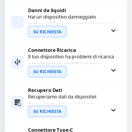
avanzati per...
Danni da liquidi
Procedi
Hai un dispositivo danneggiato
dall’acqua? Eseguiamo lavaggi chimici e
pulizia agli ultrasuoni per rimuovere
SU RICHIESTA
ossidazioni, ripristinare i circuiti e
recuperare...
Connettore Ricarica
Richiedi Preventivo
Il tuo dispositivo ha problemi di ricarica
o trasferimento dati? Ripariamo o
WhatsApp
sostituiamo connettori di ricarica guasti,
SU RICHIESTA
rotti, allentati, danneggiati,...
Recupero Dati
Richiedi Preventivo
Recuperiamo dati da dispositivi
danneggiati, rotti, guasti o mal
WhatsApp
funzionanti. Utilizziamo strumenti
SU RICHIESTA
avanzati per recuperare file importanti
in caso di...
Connettore Type-C
Richiedi Preventivo