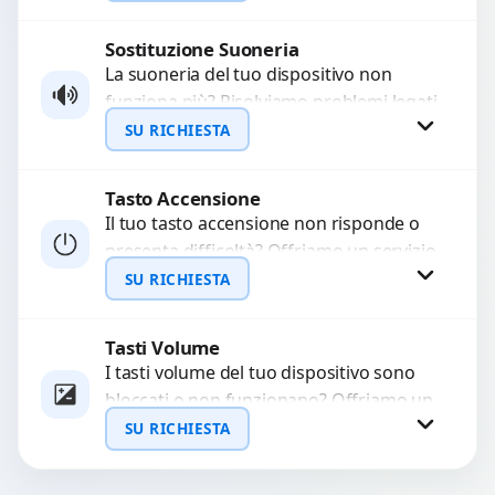
Sostituiamo la...
Sostituzione Suoneria
Richiedi Preventivo
La suoneria del tuo dispositivo non
funziona più? Risolviamo problemi legati
WhatsApp
a moduli audio difettosi con interventi
SU RICHIESTA
precisi e componenti...
Tasto Accensione
Richiedi Preventivo
Il tuo tasto accensione non risponde o
presenta difficoltà? Offriamo un servizio
WhatsApp
professionale di riparazione o
SU RICHIESTA
sostituzione utilizzando componenti di...
Tasti Volume
Richiedi Preventivo
I tasti volume del tuo dispositivo sono
bloccati o non funzionano? Offriamo un
WhatsApp
servizio di riparazione o sostituzione
SU RICHIESTA
con ricambi...