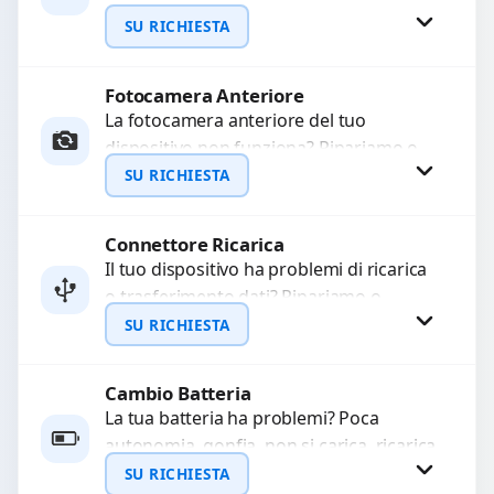
WhatsApp
Interveniamo per risolvere guasti come
SU RICHIESTA
immagini sfocate, messa a fuoco non
funzionante,...
Fotocamera Anteriore
Richiedi Preventivo
La fotocamera anteriore del tuo
dispositivo non funziona? Ripariamo o
WhatsApp
sostituiamo fotocamere guaste con
SU RICHIESTA
problemi come immagini sfocate, messa
a...
Connettore Ricarica
Richiedi Preventivo
Il tuo dispositivo ha problemi di ricarica
o trasferimento dati? Ripariamo o
WhatsApp
sostituiamo connettori di ricarica guasti,
SU RICHIESTA
rotti, allentati, danneggiati,...
Cambio Batteria
Richiedi Preventivo
La tua batteria ha problemi? Poca
autonomia, gonfia, non si carica, ricarica
WhatsApp
lenta o cicli di ricarica esauriti?
SU RICHIESTA