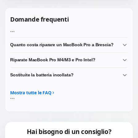
Domande frequenti
```
Quanto costa riparare un MacBook Pro a Brescia?
Diagnosi 20 EUR scalata. Riparazioni da 75-280 EUR.
Riparate MacBook Pro M4/M3 e Pro Intel?
Liquid Retina XDR pannelli costano di piu. Microsoldering
165-350 EUR.
Si: Pro 14/16 M4/M3/M2/M1, Pro 13 M2/M1, gamma Intel
Sostituite la batteria incollata?
Touch Bar 2016-2019, Retina 2012-2015, 17 legacy.
Si, celle Samsung/LG premium o OEM Apple. Rimozione
strip sicura. Garanzia 3 mesi.
Mostra tutte le FAQ
```
Hai bisogno di un consiglio?