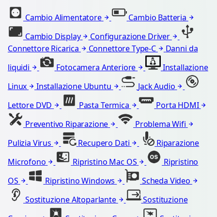
Cambio Alimentatore
Cambio Batteria
Cambio Display
Configurazione Driver
Connettore Ricarica
Connettore Type-C
Danni da
liquidi
Fotocamera Anteriore
Installazione
Linux
Installazione Ubuntu
Jack Audio
Lettore DVD
Pasta Termica
Porta HDMI
Preventivo Riparazione
Problema Wifi
Pulizia Virus
Recupero Dati
Riparazione
Microfono
Ripristino Mac OS
Ripristino
OS
Ripristino Windows
Scheda Video
Sostituzione Altoparlante
Sostituzione