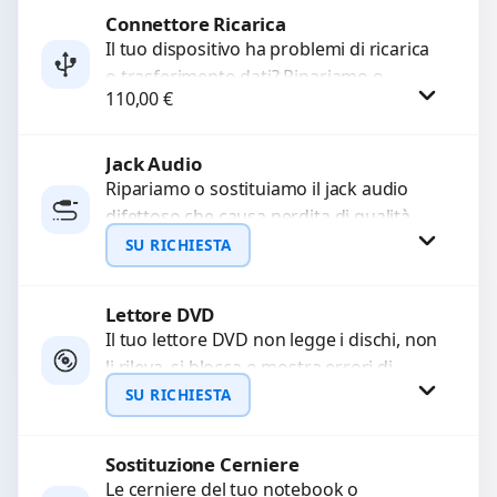
Connettore Ricarica
Procedi
Il tuo dispositivo ha problemi di ricarica
o trasferimento dati? Ripariamo o
110,00
€
sostituiamo connettori di ricarica guasti,
rotti, allentati, danneggiati,...
Jack Audio
Procedi
Ripariamo o sostituiamo il jack audio
difettoso che causa perdita di qualità
sonora o impossibilità di collegare cuffie
SU RICHIESTA
e accessori....
Lettore DVD
Richiedi Preventivo
Il tuo lettore DVD non legge i dischi, non
li rileva, si blocca o mostra errori di
WhatsApp
caricamento? Ripariamo o...
SU RICHIESTA
Sostituzione Cerniere
Richiedi Preventivo
Le cerniere del tuo notebook o