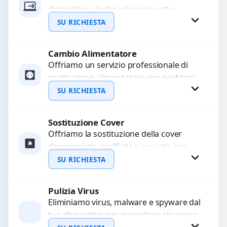
dispositivo pieghevole sono rotte,
WhatsApp
allentate o bloccate? Ripariamo o
SU RICHIESTA
sostituiamo cerniere difettose con
problemi...
Cambio Alimentatore
Richiedi Preventivo
Offriamo un servizio professionale di
sostituzione alimentatore per problemi
WhatsApp
come alimentatore bruciato, corto
SU RICHIESTA
circuito, surriscaldamento, cali di
tensione o danni...
Sostituzione Cover
Richiedi Preventivo
Offriamo la sostituzione della cover
danneggiata, graffiata o usurata con
WhatsApp
ricambi di alta qualità e garantiti.
SU RICHIESTA
Ripristiniamo l’aspetto estetico e...
Pulizia Virus
Richiedi Preventivo
Eliminiamo virus, malware e spyware dal
tuo dispositivo per garantirne sicurezza
WhatsApp