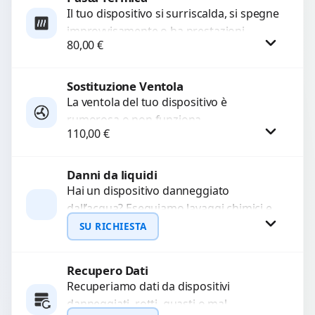
Il tuo dispositivo si surriscalda, si spegne
improvvisamente o ha prestazioni
80,00
€
rallentate a causa di polvere o pasta
termica usurata?...
Sostituzione Ventola
Procedi
La ventola del tuo dispositivo è
rumorosa o non funziona
110,00
€
correttamente? Offriamo la sostituzione
con componenti di alta qualità
garantiti...
Danni da liquidi
Procedi
Hai un dispositivo danneggiato
dall’acqua? Eseguiamo lavaggi chimici e
pulizia agli ultrasuoni per rimuovere
SU RICHIESTA
ossidazioni, ripristinare i circuiti e
recuperare...
Recupero Dati
Richiedi Preventivo
Recuperiamo dati da dispositivi
danneggiati, rotti, guasti o mal
WhatsApp