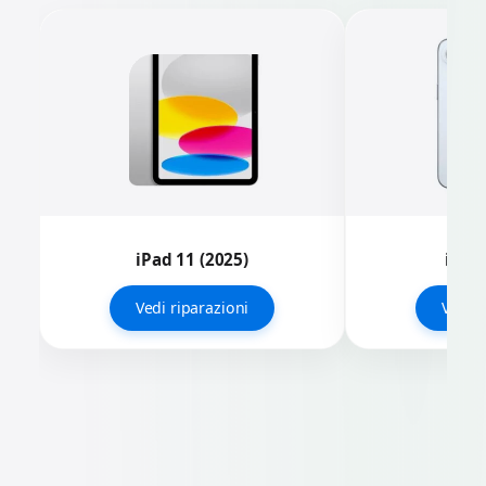
iPad 11 (2025)
iPhon
Vedi riparazioni
Vedi r