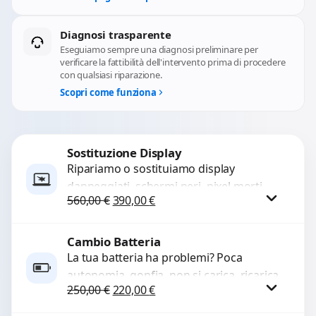
Diagnosi trasparente
Eseguiamo sempre una diagnosi preliminare per
verificare la fattibilità dell'intervento prima di procedere
con qualsiasi riparazione.
Scopri come funziona
Sostituzione Display
Ripariamo o sostituiamo display
danneggiati, schermi neri, pixel morti,
Il prezzo originale era: 560,00 €.
Il prezzo attuale è: 390,00 €.
560,00
€
390,00
€
righe sullo schermo, vetro incrinato,
LCD rotto, aloni o colori sbiaditi,...
Cambio Batteria
Procedi
La tua batteria ha problemi? Poca
autonomia, gonfia, non si carica, ricarica
Il prezzo originale era: 250,00 €.
Il prezzo attuale è: 220,00 €.
250,00
€
220,00
€
lenta o cicli di ricarica esauriti?
Sostituiamo la...