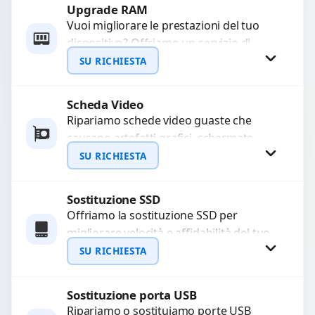
Upgrade RAM
Richiedi Preventivo
Vuoi migliorare le prestazioni del tuo
dispositivo? Offriamo un servizio di
WhatsApp
upgrade RAM per velocizzare
SU RICHIESTA
l’esecuzione di programmi e il...
Scheda Video
Richiedi Preventivo
Ripariamo schede video guaste che
causano artefatti grafici, schermate
WhatsApp
nere o rallentamenti. Diagnosi
SU RICHIESTA
approfondita e utilizzo di componenti di
alta...
Sostituzione SSD
Richiedi Preventivo
Offriamo la sostituzione SSD per
migliorare velocità e affidabilità del tuo
WhatsApp
dispositivo. In caso di
SU RICHIESTA
malfunzionamento, recuperiamo i dati
importanti...
Sostituzione porta USB
Richiedi Preventivo
Ripariamo o sostituiamo porte USB