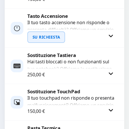
a moduli audio difettosi con interventi
precisi e componenti...
Tasto Accensione
Procedi
Il tuo tasto accensione non risponde o
presenta difficoltà? Offriamo un servizio
professionale di riparazione o
SU RICHIESTA
sostituzione utilizzando componenti di...
Sostituzione Tastiera
Richiedi Preventivo
Hai tasti bloccati o non funzionanti sul
tuo notebook? Offriamo la sostituzione
WhatsApp
250,00
€
completa della tastiera con ricambi di
alta qualità...
Sostituzione TouchPad
Procedi
Il tuo touchpad non risponde o presenta
malfunzionamenti? Offriamo un servizio
150,00
€
di sostituzione professionale utilizzando
ricambi di alta qualità garantiti...
Pasta Termica
Procedi