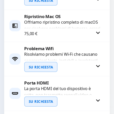
e prestazioni ottimali. Eseguiamo una
SU RICHIESTA
scansione approfondita e una...
Ripristino Mac OS
Richiedi Preventivo
Offriamo ripristino completo di macOS
per risolvere problemi di lentezza, errori
WhatsApp
75,00
€
di sistema o malfunzionamenti.
Configuriamo il sistema per garantire...
Problema Wifi
Procedi
Risolviamo problemi Wi-Fi che causano
connessioni lente, instabili o inesistenti.
Diagnosi approfondita per identificare
SU RICHIESTA
guasti hardware o software.
Garantiamo un...
Porta HDMI
Richiedi Preventivo
La porta HDMI del tuo dispositivo è
rotta, non trasmette segnali video o
WhatsApp
audio? Ripariamo o sostituiamo porte
SU RICHIESTA
HDMI con...