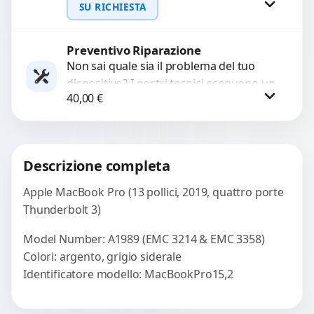
funzionanti. Utilizziamo strumenti
SU RICHIESTA
avanzati per recuperare file importanti
in caso di...
Preventivo Riparazione
Richiedi Preventivo
Non sai quale sia il problema del tuo
dispositivo? I nostri tecnici eseguono un
WhatsApp
40,00
€
check-up completo con strumenti
avanzati per...
Procedi
Descrizione completa
Apple MacBook Pro (13 pollici, 2019, quattro porte
Thunderbolt 3)
Model Number: A1989 (EMC 3214 & EMC 3358)
Colori: argento, grigio siderale
Identificatore modello: MacBookPro15,2