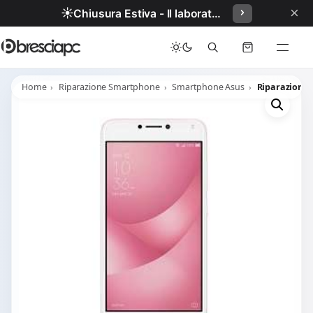
×
☀️
Chiusura Estiva - Il laboratorio resterà chiuso per ferie dal 29/06/2026 al 05/07/2026 compresi.
Home
Riparazione Smartphone
Smartphone Asus
Riparazione 