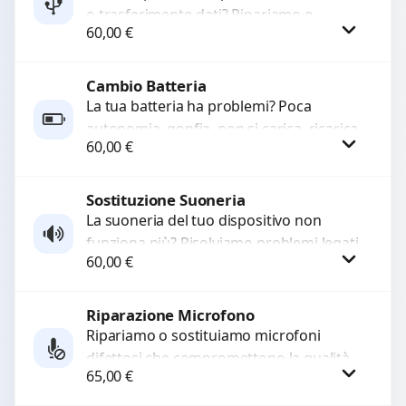
o trasferimento dati? Ripariamo o
60,00
€
sostituiamo connettori di ricarica guasti,
rotti, allentati, danneggiati,...
Cambio Batteria
Procedi
La tua batteria ha problemi? Poca
autonomia, gonfia, non si carica, ricarica
60,00
€
lenta o cicli di ricarica esauriti?
Sostituiamo la...
Sostituzione Suoneria
Procedi
La suoneria del tuo dispositivo non
funziona più? Risolviamo problemi legati
60,00
€
a moduli audio difettosi con interventi
precisi e componenti...
Riparazione Microfono
Procedi
Ripariamo o sostituiamo microfoni
difettosi che compromettono la qualità
65,00
€
audio delle registrazioni o delle
chiamate. Diagnosi accurata e ricambi