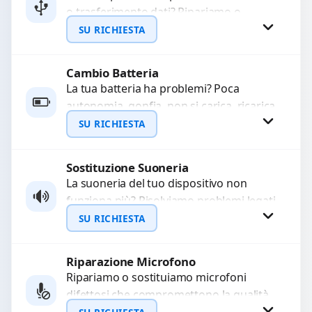
o trasferimento dati? Ripariamo o
WhatsApp
sostituiamo connettori di ricarica guasti,
SU RICHIESTA
rotti, allentati, danneggiati,...
Cambio Batteria
Richiedi Preventivo
La tua batteria ha problemi? Poca
autonomia, gonfia, non si carica, ricarica
WhatsApp
lenta o cicli di ricarica esauriti?
SU RICHIESTA
Sostituiamo la...
Sostituzione Suoneria
Richiedi Preventivo
La suoneria del tuo dispositivo non
funziona più? Risolviamo problemi legati
WhatsApp
a moduli audio difettosi con interventi
SU RICHIESTA
precisi e componenti...
Riparazione Microfono
Richiedi Preventivo
Ripariamo o sostituiamo microfoni
difettosi che compromettono la qualità
WhatsApp