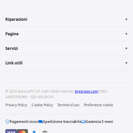
Riparazioni
Pagine
Servizi
Link utili
© 2026 BresciaPC Srl. Tutti i diritti riservati.
bresciapc.com
P.IVA:
04007950985 · SDI: M5UXCR1
Privacy Policy
Cookie Policy
Termini d'uso
Preferenze cookie
Pagamenti sicuri
Spedizione tracciabile
Garanzia 3 mesi