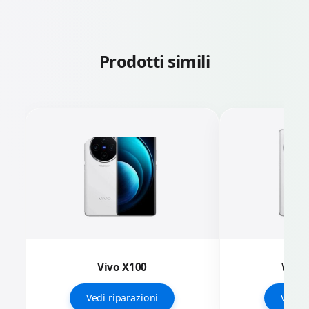
Prodotti simili
Vivo X100
Vivo 
Vedi riparazioni
Vedi r