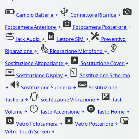
Cambio Batteria
Connettore Ricarica
Fotocamera Anteriore
Fotocamera Posteriore
Jack Audio
Lettore SIM
Preventivo
Riparazione
Riparazione Microfono
Sostituzione Altoparlante
Sostituzione Cover
Sostituzione Display
Sostituzione Schermo
Sostituzione Suoneria
Sostituzione
Tastiera
Sostituzione Vibrazione
Tasti
Volume
Tasto Accensione
Tasto Home
Vetro Fotocamera
Vetro Posteriore
Vetro Touch Screen