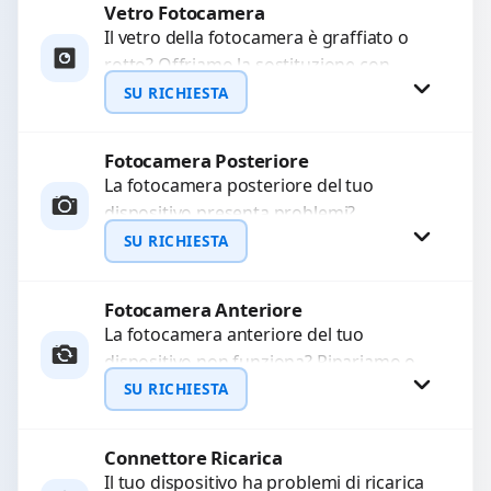
Vetro Fotocamera
Richiedi Preventivo
Il vetro della fotocamera è graffiato o
rotto? Offriamo la sostituzione con
WhatsApp
ricambi di alta qualità garantiti per 3
SU RICHIESTA
mesi....
Fotocamera Posteriore
Richiedi Preventivo
La fotocamera posteriore del tuo
dispositivo presenta problemi?
WhatsApp
Interveniamo per risolvere guasti come
SU RICHIESTA
immagini sfocate, messa a fuoco non
funzionante,...
Fotocamera Anteriore
Richiedi Preventivo
La fotocamera anteriore del tuo
dispositivo non funziona? Ripariamo o
WhatsApp
sostituiamo fotocamere guaste con
SU RICHIESTA
problemi come immagini sfocate, messa
a...
Connettore Ricarica
Richiedi Preventivo
Il tuo dispositivo ha problemi di ricarica