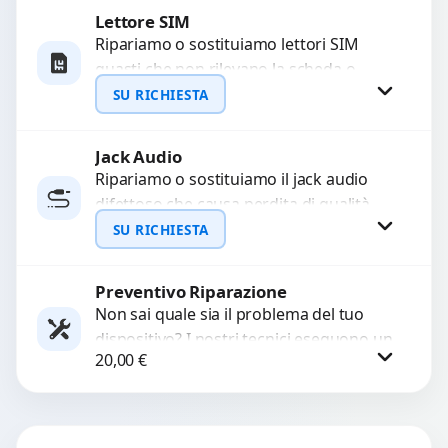
Lettore SIM
Richiedi Preventivo
Ripariamo o sostituiamo lettori SIM
guasti che non rilevano la scheda o
WhatsApp
interrompono il segnale. Utilizziamo
SU RICHIESTA
ricambi testati e garantiti...
Jack Audio
Richiedi Preventivo
Ripariamo o sostituiamo il jack audio
difettoso che causa perdita di qualità
WhatsApp
sonora o impossibilità di collegare cuffie
SU RICHIESTA
e accessori....
Preventivo Riparazione
Richiedi Preventivo
Non sai quale sia il problema del tuo
dispositivo? I nostri tecnici eseguono un
WhatsApp
20,00
€
check-up completo con strumenti
avanzati per...
Procedi