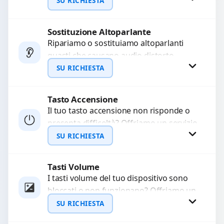
audio delle registrazioni o delle
SU RICHIESTA
chiamate. Diagnosi accurata e ricambi
di...
Sostituzione Altoparlante
Richiedi Preventivo
Ripariamo o sostituiamo altoparlanti
guasti che causano audio distorto,
WhatsApp
basso o assente. Utilizziamo ricambi di
SU RICHIESTA
alta qualità garantiti per 3...
Tasto Accensione
Richiedi Preventivo
Il tuo tasto accensione non risponde o
presenta difficoltà? Offriamo un servizio
WhatsApp
professionale di riparazione o
SU RICHIESTA
sostituzione utilizzando componenti di...
Tasti Volume
Richiedi Preventivo
I tasti volume del tuo dispositivo sono
bloccati o non funzionano? Offriamo un
WhatsApp
servizio di riparazione o sostituzione
SU RICHIESTA
con ricambi...