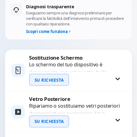
Diagnosi trasparente
Eseguiamo sempre una diagnosi preliminare per
verificare la fattibilità dell'intervento prima di procedere
con qualsiasi riparazione.
Scopri come funziona
Sostituzione Schermo
Lo schermo del tuo dispositivo è
danneggiato con vetro rotto, bolle,
macchie, schermo nero o pixel morti?
SU RICHIESTA
Sostituiamo schermi completi...
Vetro Posteriore
Richiedi Preventivo
Ripariamo o sostituiamo vetri posteriori
danneggiati per proteggere il tuo
WhatsApp
dispositivo e ripristinare l’estetica
SU RICHIESTA
originale. Utilizziamo ricambi di alta
qualità...