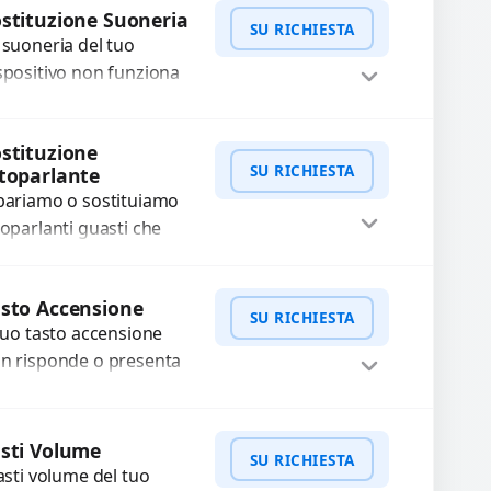
Procedi
stituzione Suoneria
SU RICHIESTA
 suoneria del tuo
spositivo non funziona
ù? Risolviamo problemi
gati a moduli audio
WhatsApp
iedi Preventivo
stituzione
fettosi con interventi
SU RICHIESTA
toparlante
ecisi e componenti...
pariamo o sostituiamo
toparlanti guasti che
usano audio distorto,
sso o assente.
WhatsApp
iedi Preventivo
sto Accensione
ilizziamo ricambi di alta
SU RICHIESTA
 tuo tasto accensione
alità garantiti per 3...
n risponde o presenta
fficoltà? Offriamo un
rvizio professionale di
WhatsApp
iedi Preventivo
parazione o sostituzione
sti Volume
SU RICHIESTA
ilizzando componenti
tasti volume del tuo