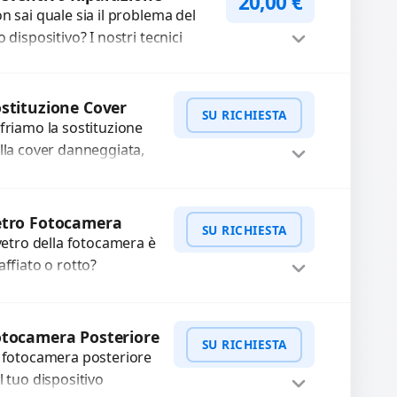
20,00
€
n sai quale sia il problema del
o dispositivo? I nostri tecnici
eguono un check-up completo
n strumenti avanzati per...
Procedi
stituzione Cover
SU RICHIESTA
friamo la sostituzione
lla cover danneggiata,
affiata o usurata con
cambi di alta qualità e
WhatsApp
iedi Preventivo
rantiti. Ripristiniamo
etro Fotocamera
SU RICHIESTA
aspetto estetico e...
 vetro della fotocamera è
affiato o rotto?
friamo la sostituzione
n ricambi di alta qualità
WhatsApp
iedi Preventivo
rantiti per 3 mesi....
tocamera Posteriore
SU RICHIESTA
 fotocamera posteriore
l tuo dispositivo