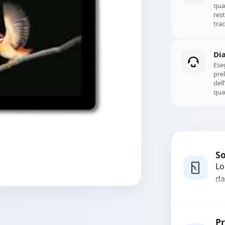
qual
rest
trac
Di
Ese
prel
del
qual
So
Lo
da
bo
pi
co
Pr