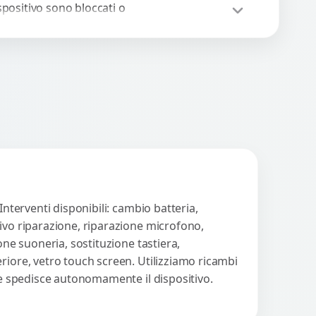
..
spositivo sono bloccati o
n funzionano? Offriamo
 servizio di riparazione
WhatsApp
iedi Preventivo
sostituzione con
cambi...
Interventi disponibili: cambio batteria,
tivo riparazione, riparazione microfono,
one suoneria, sostituzione tastiera,
riore, vetro touch screen. Utilizziamo ricambi
nte spedisce autonomamente il dispositivo.