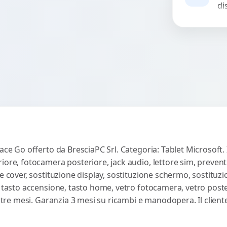
di.
di
no
un
Rich
o 
ri
ace Go offerto da BresciaPC Srl. Categoria: Tablet Microsoft. 
iore, fotocamera posteriore, jack audio, lettore sim, preven
e cover, sostituzione display, sostituzione schermo, sostituzi
, tasto accensione, tasto home, vetro fotocamera, vetro poste
ti tre mesi. Garanzia 3 mesi su ricambi e manodopera. Il clie