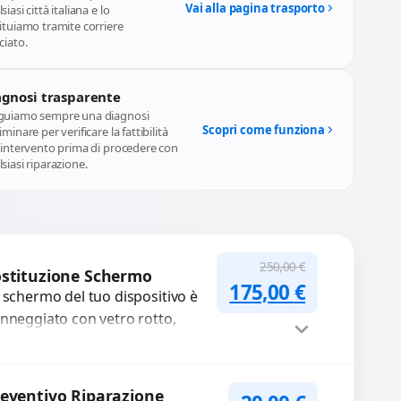
Vai alla pagina trasporto
siasi città italiana e lo
ituiamo tramite corriere
ciato.
agnosi trasparente
guiamo sempre una diagnosi
Scopri come funziona
iminare per verificare la fattibilità
l'intervento prima di procedere con
siasi riparazione.
250,00
€
stituzione Schermo
Il prezzo originale
Il prezzo a
175,00
€
 schermo del tuo dispositivo è
nneggiato con vetro rotto,
lle, macchie, schermo nero o
xel morti? Sostituiamo schermi
mpleti...
Procedi
eventivo Riparazione