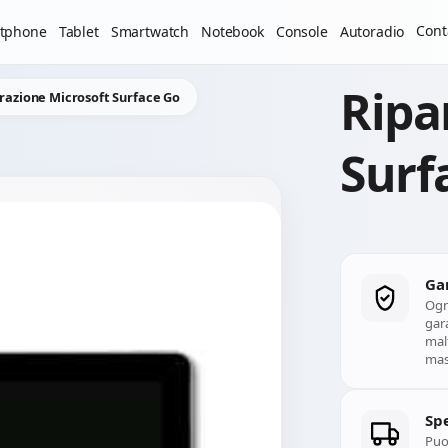
Il laboratorio resterà chiuso per ferie dal 29/06/2026 al 05
Cont
tphone
Tablet
Smartwatch
Notebook
Console
Autoradio
Ripa
razione Microsoft Surface Go
Surf
Ga
Ogn
gara
mal
mass
Spe
Puoi