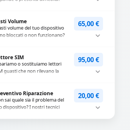
friamo un servizio
ofessionale di riparazione o
Procedi
stituzione utilizzando
sti Volume
65,00
€
tasti volume del tuo dispositivo
mponenti di...
no bloccati o non funzionano?
friamo un servizio di
parazione o sostituzione con
Procedi
cambi...
ttore SIM
95,00
€
pariamo o sostituiamo lettori
M guasti che non rilevano la
heda o interrompono il segnale.
ilizziamo ricambi testati e
Procedi
antiti...
eventivo Riparazione
20,00
€
n sai quale sia il problema del
o dispositivo? I nostri tecnici
eguono un check-up completo
n strumenti avanzati per...
Procedi