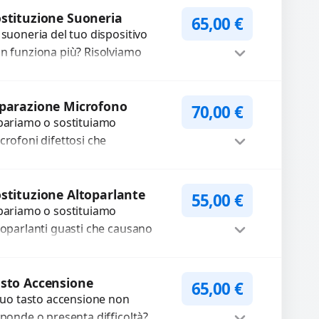
Procedi
stituzione Suoneria
65,00
€
 suoneria del tuo dispositivo
n funziona più? Risolviamo
oblemi legati a moduli audio
fettosi con interventi precisi e
Procedi
mponenti...
parazione Microfono
70,00
€
pariamo o sostituiamo
crofoni difettosi che
mpromettono la qualità audio
lle registrazioni o delle
Procedi
iamate. Diagnosi accurata e
stituzione Altoparlante
55,00
€
pariamo o sostituiamo
cambi di...
toparlanti guasti che causano
dio distorto, basso o assente.
ilizziamo ricambi di alta qualità
Procedi
rantiti per 3...
sto Accensione
65,00
€
 tuo tasto accensione non
sponde o presenta difficoltà?