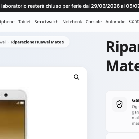
Il laboratorio resterà chiuso per ferie dal 29/06/2026 al 05
Cont
tphone
Tablet
Smartwatch
Notebook
Console
Autoradio
Ripa
wei
Riparazione Huawei Mate 9
Mate
Ga
Ogn
gara
mal
mass