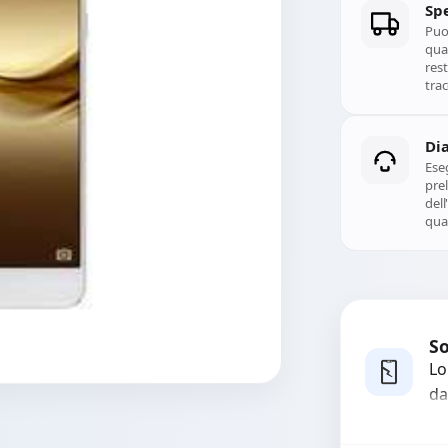
Spe
Puoi
qual
rest
trac
Di
Ese
prel
del
qual
So
Lo
da
bo
pi