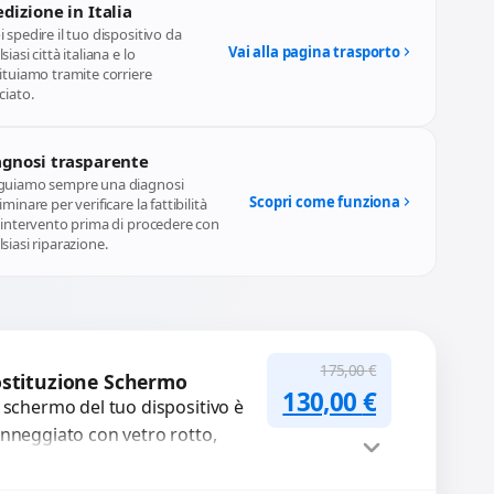
dizione in Italia
 spedire il tuo dispositivo da
Vai alla pagina trasporto
siasi città italiana e lo
ituiamo tramite corriere
ciato.
agnosi trasparente
guiamo sempre una diagnosi
Scopri come funziona
iminare per verificare la fattibilità
l'intervento prima di procedere con
siasi riparazione.
175,00
€
stituzione Schermo
Il prezzo originale
Il prezzo a
130,00
€
 schermo del tuo dispositivo è
nneggiato con vetro rotto,
lle, macchie, schermo nero o
xel morti? Sostituiamo schermi