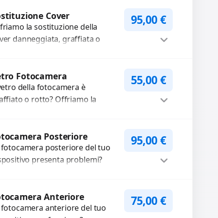
mpleti...
Procedi
stituzione Cover
95,00
€
friamo la sostituzione della
ver danneggiata, graffiata o
urata con ricambi di alta qualità
garantiti. Ripristiniamo l’aspetto
Procedi
tetico e...
etro Fotocamera
55,00
€
 vetro della fotocamera è
affiato o rotto? Offriamo la
stituzione con ricambi di alta
alità garantiti per 3 mesi....
Procedi
tocamera Posteriore
95,00
€
 fotocamera posteriore del tuo
spositivo presenta problemi?
terveniamo per risolvere guasti
me immagini sfocate, messa a
Procedi
oco non funzionante,...
otocamera Anteriore
75,00
€
 fotocamera anteriore del tuo