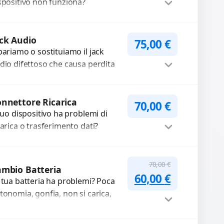
spositivo non funziona?
pariamo o sostituiamo
tocamere guaste con problemi
Procedi
me immagini sfocate, messa a...
ck Audio
75,00
€
pariamo o sostituiamo il jack
dio difettoso che causa perdita
 qualità sonora o impossibilità di
llegare cuffie e accessori....
Procedi
nnettore Ricarica
70,00
€
 tuo dispositivo ha problemi di
carica o trasferimento dati?
pariamo o sostituiamo
nnettori di ricarica guasti, rotti,
Procedi
lentati, danneggiati,...
70,00
€
mbio Batteria
Il prezzo original
Il prezzo a
60,00
€
 tua batteria ha problemi? Poca
tonomia, gonfia, non si carica,
carica lenta o cicli di ricarica
auriti? Sostituiamo la...