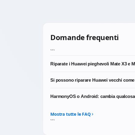
Domande frequenti
```
Riparate i Huawei pieghevoli Mate X3 e 
Sì, ma sono interventi specialistici. Lavori
Si possono riparare Huawei vecchi come
Scrivici prima di portarlo: per i pieghevol
Dipende dalla reperibilità del ricambio spec
HarmonyOS o Android: cambia qualcosa p
possiamo intervenire e in che tempi.
No. Le riparazioni hardware (display, bat
influenzano in alcun modo le procedure te
Mostra tutte le FAQ
```